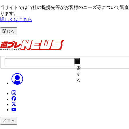
当サイトでは当社の提携先等がお客様のニーズ等について調査・
ります。
詳しくはこちら
閉じる
検
索
す
る
メニュ