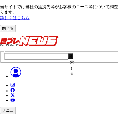
当サイトでは当社の提携先等がお客様のニーズ等について調査・
ります。
詳しくはこちら
閉じる
検
索
す
る
メニュ