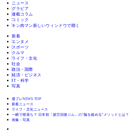
ニュース
グラビア
連載コラム
コミック
キン肉マン
新しいウィンドウで開く
新着
エンタメ
スポーツ
クルマ
ライフ・文化
社会
政治・国際
経済・ビジネス
IT・科学
写真
週プレNEWS TOP
新着ニュース
ライフ・文化ニュース
一瞬で寝落ち？ 日本初「疲労回復ジム」の“脳を緩める”メソッドとは？
画像・写真