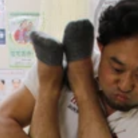
グラムを体験。果たして記者の疲れはとれたのかー？
…
きやすくなるそう
しぼんでいくように…