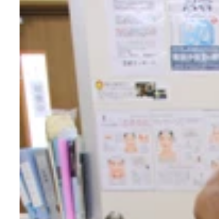
ストレッチと瞑想を組み合わせた「疲労回復」プロ
リラックスしに来たはずなのに、なかなかハードだ
笑顔の素敵なインストラクターの松尾さん
開放感と高級感あふれるスタジオ
頭を下げるポーズも多いため、脳に血液や酸素が届
“お腹の風船”を意識して呼吸。吐く息では風船が
スッと伸びた背筋のお手本。さすがキレイです