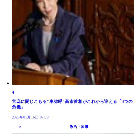
4
官邸に閉じこもる"卑弥呼"高市首相がこれから迎える「3つの
危機」
2026年05月16日 07:00
政治・国際