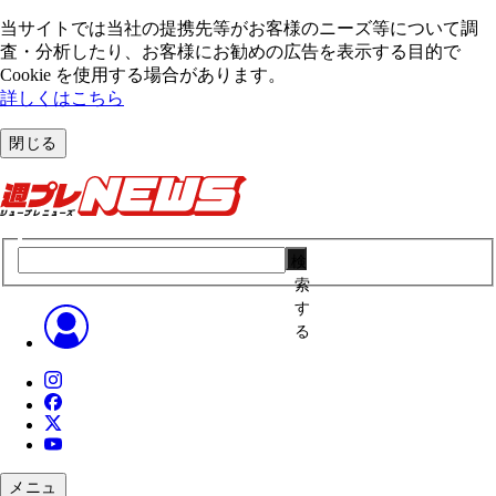
当サイトでは当社の提携先等がお客様のニーズ等について調
査・分析したり、お客様にお勧めの広告を表⽰する⽬的で
Cookie を使⽤する場合があります。
詳しくはこちら
閉じる
検
索
す
る
メニュ