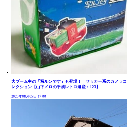
大ブーム中の「写ルンです」も登場！ サッカー系のカメラコ
レクション【山下メロの平成レトロ遺産：123】
2026年08月05日 17:00