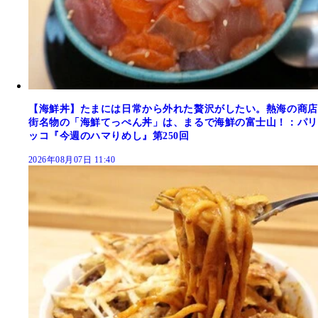
【海鮮丼】たまには日常から外れた贅沢がしたい。熱海の商店
街名物の「海鮮てっぺん丼」は、まるで海鮮の富士山！：パリ
ッコ『今週のハマりめし』第250回
2026年08月07日 11:40