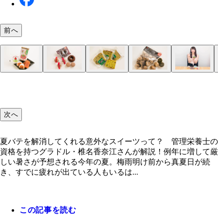
前へ
疲労回復効果のあるクエン酸がたっぷり！ 大阪屋
抹茶の濃さが７段階から選べる！ 壽々喜園（すず
甘いものが苦手な人にもオススメ！ 和洋菓子処と
なんと精力剤のマカ入り！ プチラパンの「マカろ
納豆が苦手な人でも食べられる、たぬみせ納豆工房
ニンニクをドライフルーツ感覚で！ 丹後長寿商店
れ梅」
ん）×ななやコラボショップの「抹茶ジェラート」
「トマト大福」と「トマト羊羹」
「マカチョコドーナツ」
「納豆パウンドケーキ伊勢茶 ポーションカット」
丹後フルーツガーリック」
次へ
夏バテを解消してくれる意外なスイーツって？ 管理栄養士の
資格を持つグラドル・椎名香奈江さんが解説！例年に増して厳
しい暑さが予想される今年の夏。梅雨明け前から真夏日が続
き、すでに疲れが出ている人もいるは...
この記事を読む