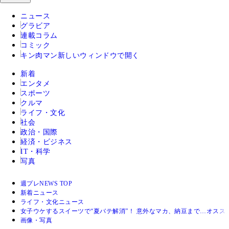
ニュース
グラビア
連載コラム
コミック
キン肉マン
新しいウィンドウで開く
新着
エンタメ
スポーツ
クルマ
ライフ・文化
社会
政治・国際
経済・ビジネス
IT・科学
写真
週プレNEWS TOP
新着ニュース
ライフ・文化ニュース
女子ウケするスイーツで“夏バテ解消”！ 意外なマカ、納豆まで…オスス
画像・写真