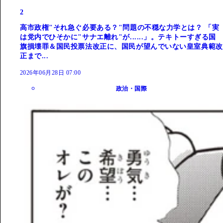
2
高市政権"それ急ぐ必要ある？"問題の不穏な力学とは？ 「実
は党内でひそかに"サナエ離れ"が......」。テキトーすぎる国
旗損壊罪＆国民投票法改正に、国民が望んでいない皇室典範改
正まで...
2026年06月28日 07:00
政治・国際