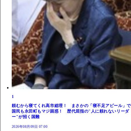
1
頼むから寝てくれ高市総理！ まさかの「寝不足アピール」で
国民も永田町もマジ困惑！ 歴代屈指の"人に頼れないリーダ
ー"が招く国難
2026年08月09日 07:00