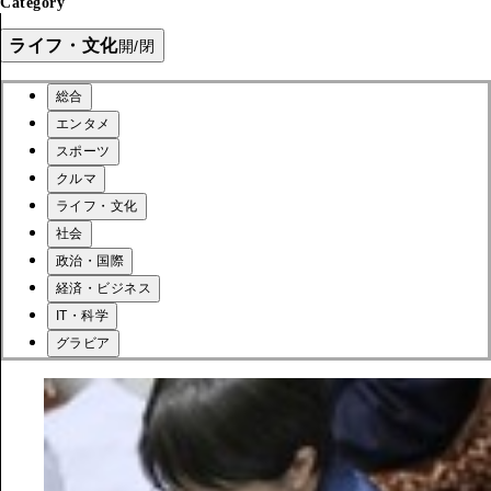
Category
ライフ・文化
開/閉
総合
エンタメ
スポーツ
クルマ
ライフ・文化
社会
政治・国際
経済・ビジネス
IT・科学
グラビア