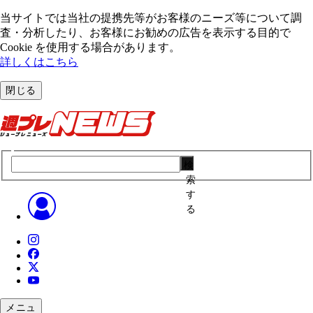
当サイトでは当社の提携先等がお客様のニーズ等について調
査・分析したり、お客様にお勧めの広告を表⽰する⽬的で
Cookie を使⽤する場合があります。
詳しくはこちら
閉じる
検
索
す
る
メニュ