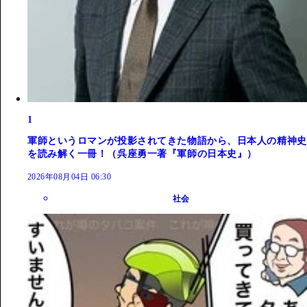
1
軍師というロマンが投影されてきた物語から、日本人の精神史
を読み解く一冊！（呉座勇一著『軍師の日本史』）
2026年08月04日 06:30
社会