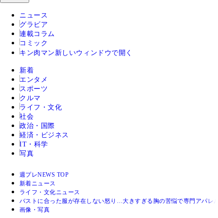
ニュース
グラビア
連載コラム
コミック
キン肉マン
新しいウィンドウで開く
新着
エンタメ
スポーツ
クルマ
ライフ・文化
社会
政治・国際
経済・ビジネス
IT・科学
写真
週プレNEWS TOP
新着ニュース
ライフ・文化ニュース
バストに合った服が存在しない怒り…大きすぎる胸の苦悩で専門アパレ
画像・写真