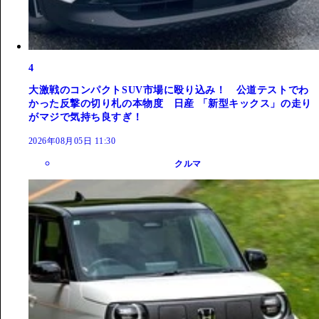
4
大激戦のコンパクトSUV市場に殴り込み！ 公道テストでわ
かった反撃の切り札の本物度 日産 「新型キックス」の走り
がマジで気持ち良すぎ！
2026年08月05日 11:30
クルマ