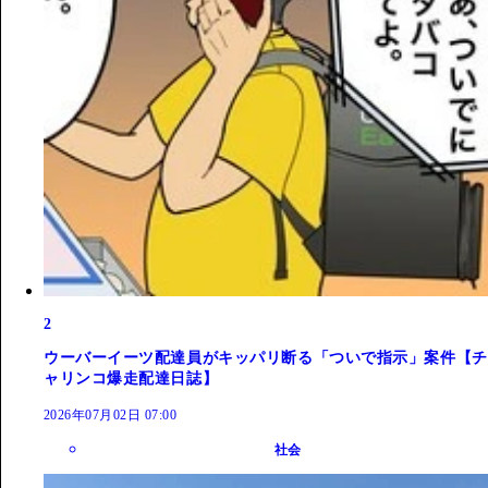
2
ウーバーイーツ配達員がキッパリ断る「ついで指示」案件【チ
ャリンコ爆走配達日誌】
2026年07月02日 07:00
社会