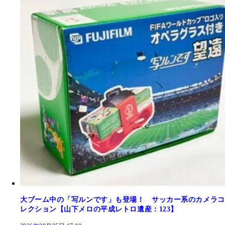
大ブーム中の「写ルンです」も登場！ サッカー系のカメラコ
レクション【山下メロの平成レトロ遺産：123】