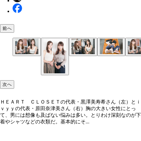
前へ
一見、簡単な作りに見える下着もブラジャーは５０
ＨＥＡＲＴ ＣＬＯＳＥＴの代表・黒澤美寿希さん
のパーツに分かれていたりと非常に細かい。さらに
（左）とｉｖｙｙの代表・原田奈津美さん（右）
も何百とあり、ひとつ作るのも大変なんだそう
次へ
ＨＥＡＲＴ ＣＬＯＳＥＴの代表・黒澤美寿希さん（左）とｉ
ｖｙｙの代表・原田奈津美さん（右）胸の大きい女性にとっ
て、男には想像も及ばない悩みは多い。とりわけ深刻なのが下
着やシャツなどの衣類だ。基本的にそ...