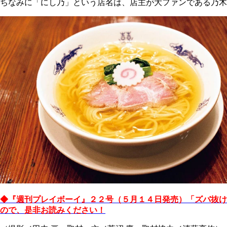
ちなみに「にし乃」という店名は、店主が大ファンである乃木
◆『週刊プレイボーイ』２２号（５月１４日発売）「ズバ抜け
ので、是非お読みください！