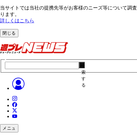
当サイトでは当社の提携先等がお客様のニーズ等について調査・
ります。
詳しくはこちら
閉じる
検
索
す
る
メニュ