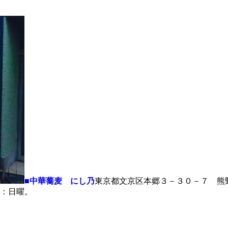
■中華蕎麦 にし乃
東京都文京区本郷３－３０－７ 熊
：日曜。