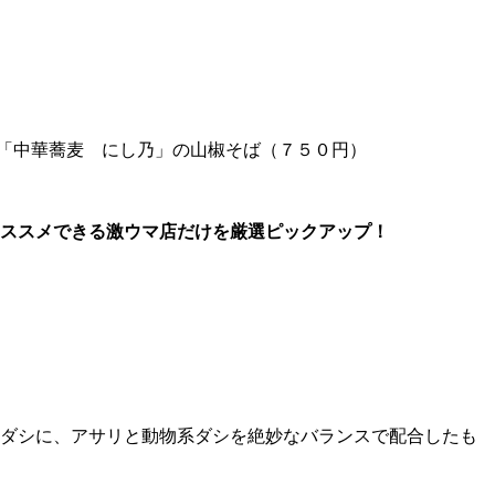
「中華蕎麦 にし乃」の山椒そば（７５０円）
ススメできる激ウマ店だけを厳選ピックアップ！
しダシに、アサリと動物系ダシを絶妙なバランスで配合したも