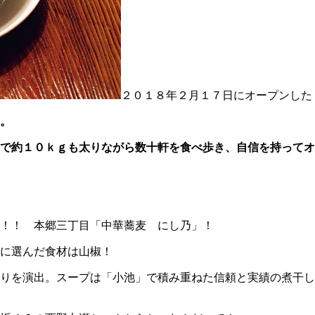
２０１８年２月１７日にオープンした
。
で約１０ｋｇも太りながら数十軒を食べ歩き、自信を持ってオ
！！ 本郷三丁目「中華蕎麦 にし乃」！
に選んだ食材は山椒！
香りを演出。スープは「小池」で積み重ねた信頼と実績の煮干