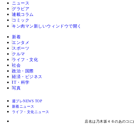
ニュース
グラビア
連載コラム
コミック
キン肉マン
新しいウィンドウで開く
新着
エンタメ
スポーツ
クルマ
ライフ・文化
社会
政治・国際
経済・ビジネス
IT・科学
写真
週プレNEWS TOP
新着ニュース
ライフ・文化ニュース
店名は乃木坂４６のあのコに