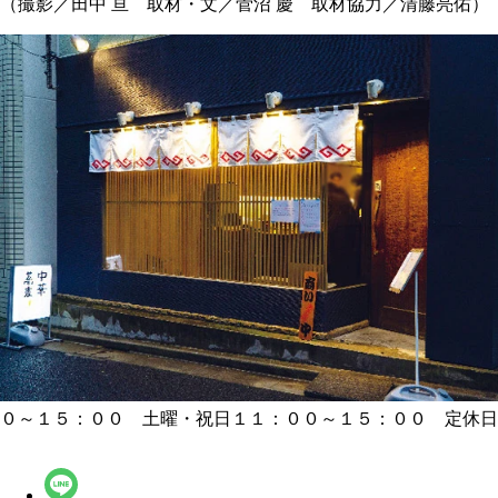
（撮影／田中 亘 取材・文／菅沼 慶 取材協力／清藤亮佑）
０～１５：００ 土曜・祝日１１：００～１５：００ 定休日