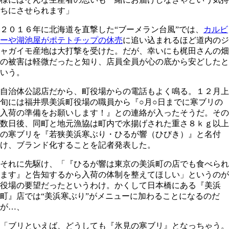
ちにさせられます」
２０１６年に北海道を直撃した“ブーメラン台風”では、
カルビ
ーや湖池屋がポテトチップの休売
に追い込まれるほど道内のジ
ャガイモ産地は大打撃を受けた。だが、幸いにも梶田さんの畑
の被害は軽微だったと知り、店員全員が心の底から安どしたと
いう。
自治体公認店だから、町役場からの電話もよく鳴る。１２月上
旬には福井県美浜町役場の職員から『○月○日までに寒ブリの
入荷の準備をお願いします！』との連絡が入ったそうだ。その
数日後、同町と地元漁協は町内で水揚げされた重さ８ｋｇ以上
の寒ブリを『若狭美浜寒ぶり・ひるが響（ひびき）』と名付
け、ブランド化することを記者発表した。
それに先駆け、「『ひるが響は東京の美浜町の店でも食べられ
ます』と告知するから入荷の体制を整えてほしい」というのが
役場の要望だったというわけ。かくして日本橋にある『美浜
町』店では“美浜寒ぶり”がメニューに加わることになるのだ
が…、
「ブリといえば、どうしても『氷見の寒ブリ』となっちゃう。