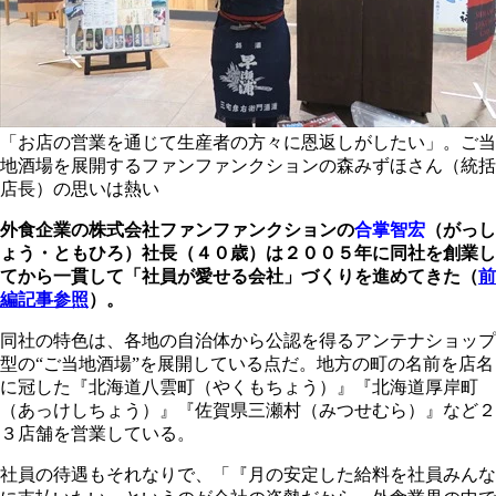
「お店の営業を通じて生産者の方々に恩返しがしたい」。ご当
地酒場を展開するファンファンクションの森みずほさん（統括
店長）の思いは熱い
外食企業の株式会社ファンファンクションの
合掌智宏
（がっし
ょう・ともひろ）社長（４０歳）は２００５年に同社を創業し
てから一貫して「社員が愛せる会社」づくりを進めてきた（
前
編記事参照
）。
同社の特色は、各地の自治体から公認を得るアンテナショップ
型の“ご当地酒場”を展開している点だ。地方の町の名前を店名
に冠した『北海道八雲町（やくもちょう）』『北海道厚岸町
（あっけしちょう）』『佐賀県三瀬村（みつせむら）』など２
３店舗を営業している。
社員の待遇もそれなりで、「『月の安定した給料を社員みんな