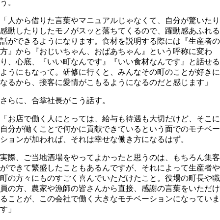
う。
「人から借りた言葉やマニュアルじゃなくて、自分が驚いたり
感動したりしたモノがスッと落ちてくるので、躍動感あふれる
話ができるようになります。食材を説明する際には『生産者の
方』から『おじいちゃん、おばあちゃん』という呼称に変わ
り、心底、『いい町なんです』『いい食材なんです』と話せる
ようにもなって。研修に行くと、みんなその町のことが好きに
なるから、接客に愛情がこもるようになるのだと感じます」
さらに、合掌社長がこう話す。
「お店で働く人にとっては、給与も待遇も大切だけど、そこに
自分が働くことで何かに貢献できているという面でのモチベー
ションが加われば、それは幸せな働き方になるはず。
実際、ご当地酒場をやってよかったと思うのは、もちろん集客
ができて繁盛したこともあるんですが、それによって生産者や
町の方々にものすごく喜んでいただけたこと。役場の町長や職
員の方、農家や漁師の皆さんから直接、感謝の言葉をいただけ
ることが、この会社で働く大きなモチベーションになっていま
す」