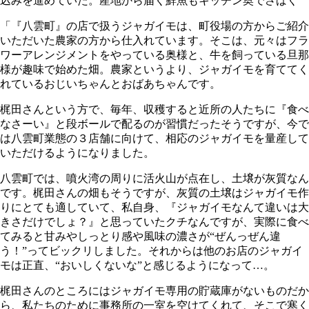
込みを進めていた。産地から届く鮮魚もキッチン奥でさばく
「『八雲町』の店で扱うジャガイモは、町役場の方からご紹介
いただいた農家の方から仕入れています。そこは、元々はフラ
ワーアレンジメントをやっている奥様と、牛を飼っている旦那
様が趣味で始めた畑。農家というより、ジャガイモを育ててく
れているおじいちゃんとおばあちゃんです。
梶田さんという方で、毎年、収穫すると近所の人たちに『食べ
なさーい』と段ボールで配るのが習慣だったそうですが、今で
は八雲町業態の３店舗に向けて、相応のジャガイモを量産して
いただけるようになりました。
八雲町では、噴火湾の周りに活火山が点在し、土壌が灰質なん
です。梶田さんの畑もそうですが、灰質の土壌はジャガイモ作
りにとても適していて、私自身、『ジャガイモなんて違いは大
きさだけでしょ？』と思っていたクチなんですが、実際に食べ
てみると甘みやしっとり感や風味の濃さが“ぜんっぜん違
う！”ってビックリしました。それからは他のお店のジャガイ
モは正直、“おいしくないな”と感じるようになって…。
梶田さんのところにはジャガイモ専用の貯蔵庫がないものだか
ら、私たちのために事務所の一室を空けてくれて、そこで寒く