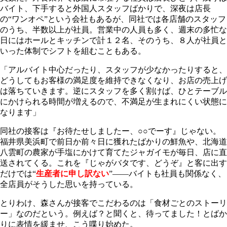
バイト、下手すると外国人スタッフばかりで、深夜は店長
の“ワンオペ”という会社もあるが、同社では各店舗のスタッフ
のうち、半数以上が社員。営業中の人員も多く、週末の多忙な
日にはホールとキッチンで計１２名、そのうち、８人が社員と
いった体制でシフトを組むこともある。
「アルバイト中心だったり、スタッフが少なかったりすると、
どうしてもお客様の満足度を維持できなくなり、お店の売上げ
は落ちていきます。逆にスタッフを多く割けば、ひとテーブル
にかけられる時間が増えるので、不満足が生まれにくい状態に
なります」
同社の接客は『お待たせしましたー、○○でーす』じゃない。
福井県美浜町で前日か前々日に獲れたばかりの鮮魚や、北海道
八雲町の農家が手塩にかけて育てたジャガイモが毎日、店に直
送されてくる。これを『じゃがバタです、どうぞ』と客に出す
だけでは“
生産者に申し訳ない
”――バイトも社員も関係なく、
全店員がそうした思いを持っている。
とりわけ、森さんが接客でこだわるのは「食材ごとのストーリ
ー」なのだという。例えば？と聞くと、待ってました！とばか
りに表情を緩ませ、こう喋り始めた。