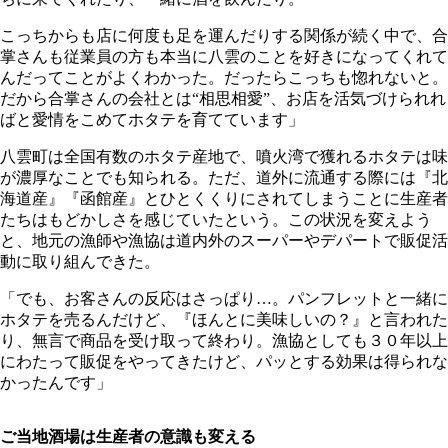
こっちからも店に何度も足を運んだりする関係が続く中で、合
掌さんも従業員の方も本当に八雲のことを好きになってくれて
んだってことがよくわかった。だったらこっちも惚れないと。
だから合掌さんの会社とは“相思相愛”、お店を活気づけられれ
ばと愛情をこめてホタテを育てています」
八雲町は全国有数のホタテ産地で、噴火湾で獲れるホタテは味
が濃厚なことでも知られる。ただ、道外に流通する際には『北
海道産』『函館産』とひとくくりにされてしまうことに生産者
たちはもどかしさを感じていたという。この状況を変えよう
と、地元の漁師や漁協は道内外のスーパーやデパートで販促活
動に取り組んできた。
「でも、お客さんの反応はさっぱり…。パンフレットと一緒に
ホタテを売るんだけど、『ほんとに美味しいの？』と言われた
り、無言で商品を受け取って終わり。漁協としても３０年以上
にわたって販促をやってきたけど、パッとする効果は得られな
かったんです」
ご当地酒場は生産者の意識も変える