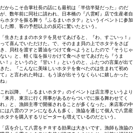
だからこそ合掌社長の話にも最初は「半信半疑だった」のだ
が、数年前に同社に請われ、日本橋の『八雲町』店で生産者自
らホタテを振る舞う『ふるまいホタテ』というイベントに参加
した際、客の予想以上の反応に驚いたという。
「生きたままのホタテを見せてあげると、『わ、すごいっ！』
って喜んでいただけた。で、そのまま貝の上でホタテをさば
き、貝柱を渡すと醤油をつけて食べようとしたので『そうじゃ
ない』と、軽く塩を振りかけて食べさせてあげたら『うま
い！』というのと『甘い！』というのと、ふたつの言葉が出て
きた。『こんなに美味しいホタテを食べたのは生まれて初め
て』と言われた時は、もう涙が出そうなくらいに嬉しかった
ね」
これ以降、『ふるまいホタテ』のイベントは店主導というより
「来月、東京に行く用事があるからついでに振る舞わせてく
れ」と、漁師主導で開催されることが多くなった。来店客の中
には八雲のファンになる人も多く、漁協を通じて個人で八雲産
ホタテを購入するリピーターも増えているのだという。
「店を介して八雲をＰＲする効果は大きいです。漁師も漁協の