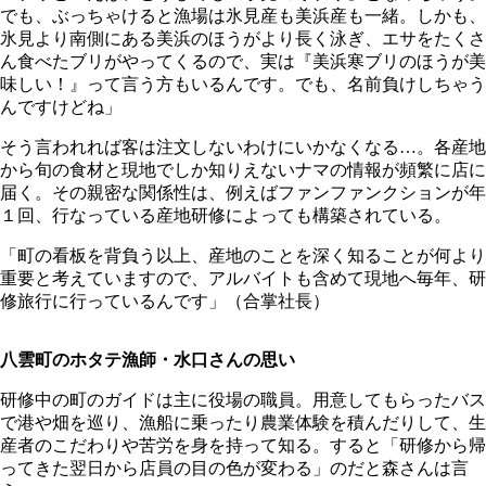
でも、ぶっちゃけると漁場は氷見産も美浜産も一緒。しかも、
氷見より南側にある美浜のほうがより長く泳ぎ、エサをたくさ
ん食べたブリがやってくるので、実は『美浜寒ブリのほうが美
味しい！』って言う方もいるんです。でも、名前負けしちゃう
んですけどね」
そう言われれば客は注文しないわけにいかなくなる…。各産地
から旬の食材と現地でしか知りえないナマの情報が頻繁に店に
届く。その親密な関係性は、例えばファンファンクションが年
１回、行なっている産地研修によっても構築されている。
「町の看板を背負う以上、産地のことを深く知ることが何より
重要と考えていますので、アルバイトも含めて現地へ毎年、研
修旅行に行っているんです」（合掌社長）
八雲町のホタテ漁師・水口さんの思い
研修中の町のガイドは主に役場の職員。用意してもらったバス
で港や畑を巡り、漁船に乗ったり農業体験を積んだりして、生
産者のこだわりや苦労を身を持って知る。すると「研修から帰
ってきた翌日から店員の目の色が変わる」のだと森さんは言