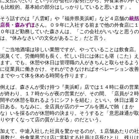
に支払いたい』というのが会社の姿勢だから、外食業界の中で
も比較的、基本給の部分はしっかりしていると思います」。
そう話すのは『八雲町』や『福井県美浜町』など４店舗の
統括
店長・森みずほ
さん。０９年に入社する前まで他の外食店に１
０年ほど勤務していた森さんは、「この会社がいいなと思うの
は、“休みなさい”の文化があること」だと言う。
「ご当地酒場は珍しい業態ですが、やっていることは飲食店。
泥臭くて、労働時間も長く、忙しい日には体にも堪（こた）え
ます。でも、休憩や休日は管理職の人がきちんと取らせるよう
に従業員に働きかけ、それができなければオペレーション改善
までやって体を休める時間を作ります」
例えば、森さんが受け持つ『美浜町』店では１４時に昼の営業
が終わり、１７時からが夜の営業だが、その間、「店員が２時
間半の休憩を取れるようにシフトを組む」といい、休日は週２
日ある。ちなみに、全店員が店のテーブルを囲んで賄（まか
な）いを採るのが休憩時の決まり。そうすると「意思疎通が取
りやすくなって店の質が上がる」のだという。
加えて、中途入社した社員を驚かせるのが、１店舗あたりの社
員数だ。外食業界では店に常駐する社員は店長ひとり、残りは