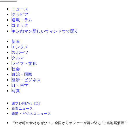
ニュース
グラビア
連載コラム
コミック
キン肉マン
新しいウィンドウで開く
新着
エンタメ
スポーツ
クルマ
ライフ・文化
社会
政治・国際
経済・ビジネス
IT・科学
写真
週プレNEWS TOP
新着ニュース
経済・ビジネスニュース
「わが町の食材もぜひ！」全国からオファーが舞い込む“ご当地居酒屋”