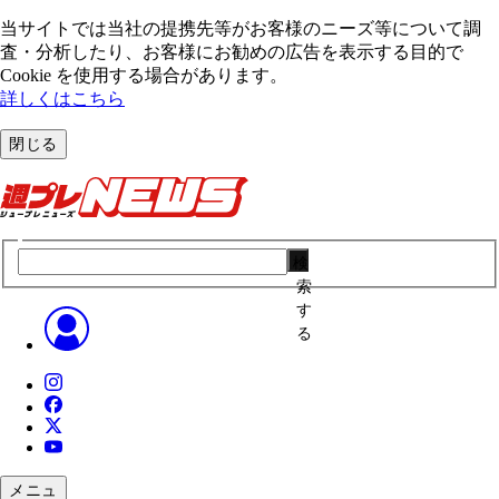
当サイトでは当社の提携先等がお客様のニーズ等について調
査・分析したり、お客様にお勧めの広告を表⽰する⽬的で
Cookie を使⽤する場合があります。
詳しくはこちら
閉じる
検
索
す
る
メニュ