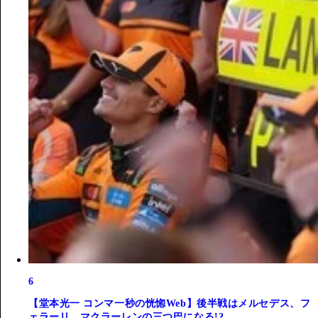
6
【堂本光一 コンマ一秒の恍惚Web】後半戦はメルセデス、フ
ェラーリ、マクラーレンの三つ巴になる!?