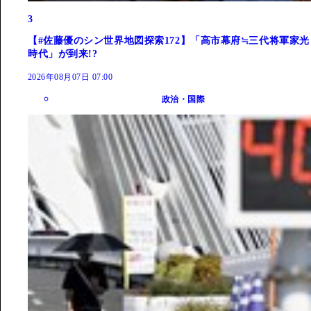
3
【#佐藤優のシン世界地図探索172】「高市幕府≒三代将軍家光
時代」が到来!?
2026年08月07日 07:00
政治・国際