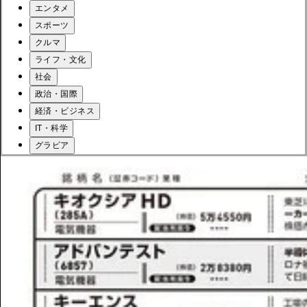
エンタメ
スポーツ
クルマ
ライフ・文化
社会
政治・国際
経済・ビジネス
IT・科学
グラビア