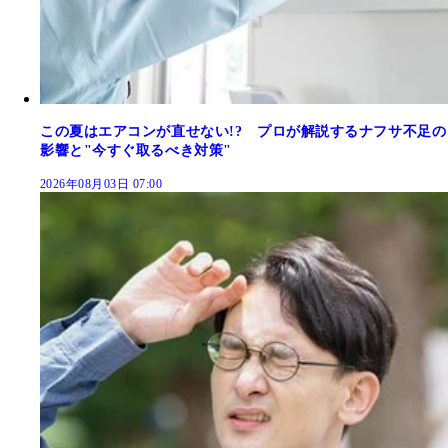
この夏はエアコンが直せない!? プロが解説するナフサ不足の
影響と"今すぐ取るべき対策"
2026年08月03日 07:00