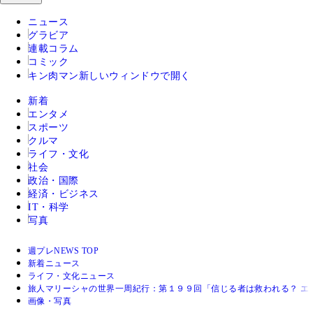
ニュース
グラビア
連載コラム
コミック
キン肉マン
新しいウィンドウで開く
新着
エンタメ
スポーツ
クルマ
ライフ・文化
社会
政治・国際
経済・ビジネス
IT・科学
写真
週プレNEWS TOP
新着ニュース
ライフ・文化ニュース
旅人マリーシャの世界一周紀行：第１９９回「信じる者は救われる？ エ
画像・写真