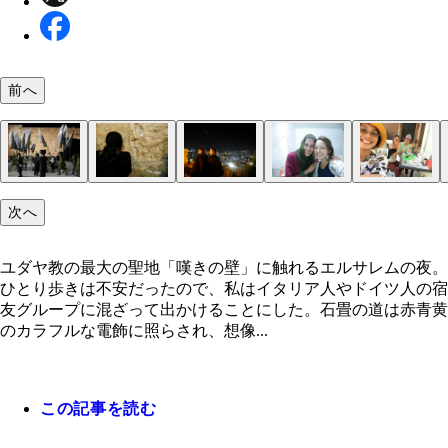
前へ
次へ
ユダヤ教聖地「嘆きの壁」の昼間の様子。奥に見え
路地裏でシーシャをふかし手を振る男たち
兵士だらけの「嘆きの壁」
大勢の兵士！ 間近で見る銃の威圧感！
「嘆きの壁」女性側
兵士の宣誓式の後の、「嘆きの壁」男性側を遠くか
石の間には願いごとの書かれた紙が詰まっている
エルサレムの夜景
お祈りしてたのは多分彼女、フランス人の宿友のイ
台湾ママたちはキリスト教徒。お祈りをありがとう
色のドームはイスラム教聖地「岩のドーム」
ちゃん。私スッピン眉毛ナイ……
ユダヤ教の最大の聖地「嘆きの壁」に触れるエルサレムの夜。
ひとり歩きは不安だったので、私はイタリア人やドイツ人の宿
友グループに混ざって出かけることにした。石畳の道は赤青黄
のカラフルな電飾に照らされ、想像...
この記事を読む