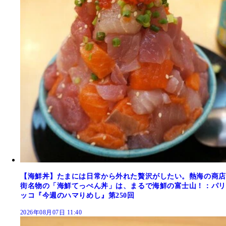
【海鮮丼】たまには日常から外れた贅沢がしたい。熱海の商店
街名物の「海鮮てっぺん丼」は、まるで海鮮の富士山！：パリ
ッコ『今週のハマりめし』第250回
2026年08月07日 11:40