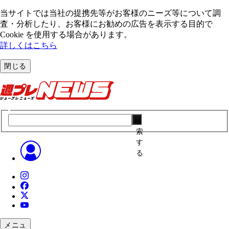
当サイトでは当社の提携先等がお客様のニーズ等について調
査・分析したり、お客様にお勧めの広告を表⽰する⽬的で
Cookie を使⽤する場合があります。
詳しくはこちら
閉じる
検
索
す
る
メニュ