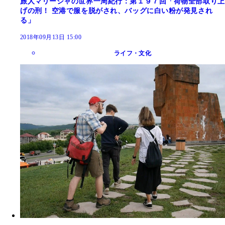
旅人マリーシャの世界一周紀行：第１９７回「荷物全部取り上
げの刑！ 空港で服を脱がされ、バッグに白い粉が発見され
る」
2018年09月13日 15:00
ライフ・文化