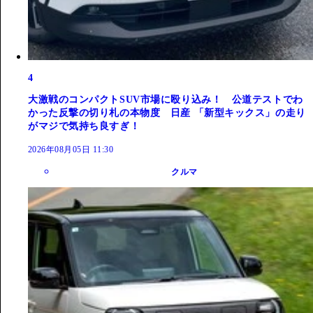
4
大激戦のコンパクトSUV市場に殴り込み！ 公道テストでわ
かった反撃の切り札の本物度 日産 「新型キックス」の走り
がマジで気持ち良すぎ！
2026年08月05日 11:30
クルマ