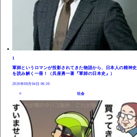
1
軍師というロマンが投影されてきた物語から、日本人の精神史
を読み解く一冊！（呉座勇一著『軍師の日本史』）
2026年08月04日 06:30
社会