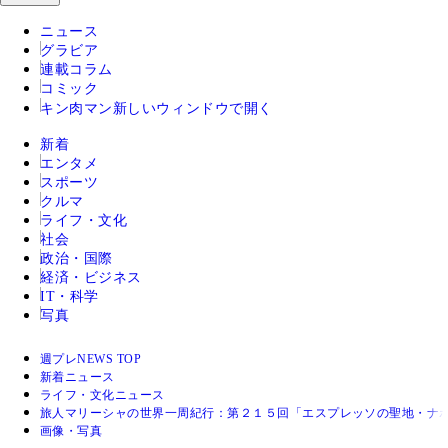
ニュース
グラビア
連載コラム
コミック
キン肉マン
新しいウィンドウで開く
新着
エンタメ
スポーツ
クルマ
ライフ・文化
社会
政治・国際
経済・ビジネス
IT・科学
写真
週プレNEWS TOP
新着ニュース
ライフ・文化ニュース
旅人マリーシャの世界一周紀行：第２１５回「エスプレッソの聖地・ナポ
画像・写真