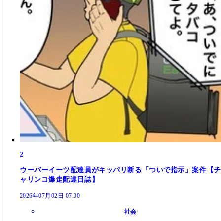
2
ウーバーイーツ配達員がキッパリ断る「ついで指示」案件【チ
ャリンコ爆走配達日誌】
2026年07月02日 07:00
社会