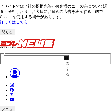
当サイトでは当社の提携先等がお客様のニーズ等について調
査・分析したり、お客様にお勧めの広告を表⽰する⽬的で
Cookie を使⽤する場合があります。
詳しくはこちら
閉じる
検
索
す
る
メニュ