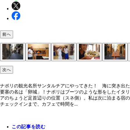
前へ
次へ
「窯の近くへおいでよ」と
焼きたていただきまーす！
「ガッレリア・ウンベルト１世」のアーケードを眺
ヴェスヴィオ火山が見える絶景
卵城と海岸沿いのパノラマ景色
ウェディングドレスの後ろ姿と気になる道路標識
ボートやヨットで優雅に遊ぶセレブたち
卵城。たまごじょう。イタリア語でカステロ・デル
プレビシート広場のサン・フランチェスコ・ディ・
ちょっぴりコワイ裏路地に潜む老舗ピッツェリア
裏路地ピザ屋のオヤジたち
老舗ピッツェリアのピザをお持ち帰り
夜の卵城もロマンチックよなぁ。
がらコーヒーをいただく。浮いてるみたいに撮れた
ーボ
ラ聖堂
ナポリの観光名所サンタルチアにやってきた！ 海に突き出た
要塞の名は「卵城」！ナポリはブーツのような形をしたイタリ
アのちょうど足首辺りの位置（スネ側）。私は次に泊まる宿の
チェックインまで、カフェで時間を...
この記事を読む