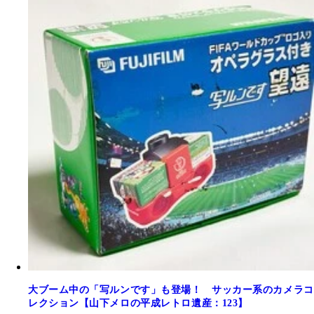
大ブーム中の「写ルンです」も登場！ サッカー系のカメラコ
レクション【山下メロの平成レトロ遺産：123】