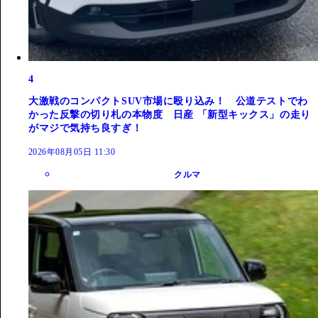
4
大激戦のコンパクトSUV市場に殴り込み！ 公道テストでわ
かった反撃の切り札の本物度 日産 「新型キックス」の走り
がマジで気持ち良すぎ！
2026年08月05日 11:30
クルマ