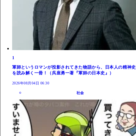
1
軍師というロマンが投影されてきた物語から、日本人の精神史
を読み解く一冊！（呉座勇一著『軍師の日本史』）
2026年08月04日 06:30
社会