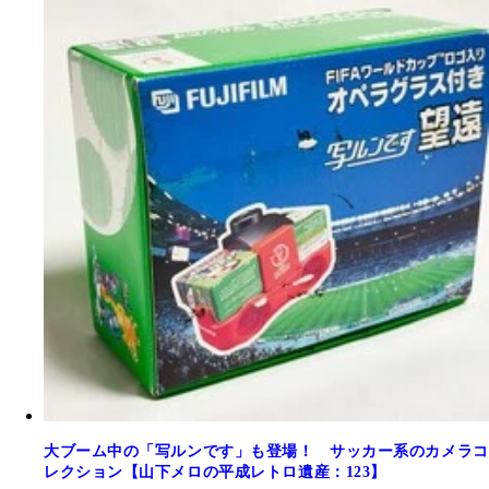
大ブーム中の「写ルンです」も登場！ サッカー系のカメラコ
レクション【山下メロの平成レトロ遺産：123】