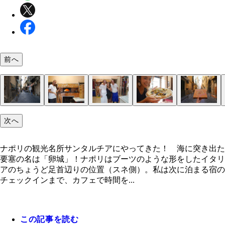
前へ
次へ
「窯の近くへおいでよ」と
焼きたていただきまーす！
「ガッレリア・ウンベルト１世」のアーケードを眺
ヴェスヴィオ火山が見える絶景
卵城と海岸沿いのパノラマ景色
ウェディングドレスの後ろ姿と気になる道路標識
ボートやヨットで優雅に遊ぶセレブたち
卵城。たまごじょう。イタリア語でカステロ・デル
プレビシート広場のサン・フランチェスコ・ディ・
ちょっぴりコワイ裏路地に潜む老舗ピッツェリア
裏路地ピザ屋のオヤジたち
老舗ピッツェリアのピザをお持ち帰り
夜の卵城もロマンチックよなぁ。
がらコーヒーをいただく。浮いてるみたいに撮れた
ーボ
ラ聖堂
ナポリの観光名所サンタルチアにやってきた！ 海に突き出た
要塞の名は「卵城」！ナポリはブーツのような形をしたイタリ
アのちょうど足首辺りの位置（スネ側）。私は次に泊まる宿の
チェックインまで、カフェで時間を...
この記事を読む