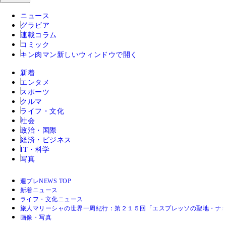
ニュース
グラビア
連載コラム
コミック
キン肉マン
新しいウィンドウで開く
新着
エンタメ
スポーツ
クルマ
ライフ・文化
社会
政治・国際
経済・ビジネス
IT・科学
写真
週プレNEWS TOP
新着ニュース
ライフ・文化ニュース
旅人マリーシャの世界一周紀行：第２１５回「エスプレッソの聖地・ナポ
画像・写真