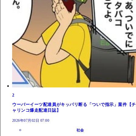
2
ウーバーイーツ配達員がキッパリ断る「ついで指示」案件【チ
ャリンコ爆走配達日誌】
2026年07月02日 07:00
社会