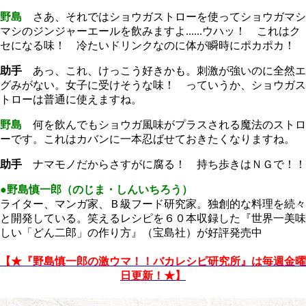
野島
さあ、それではショウガストローを使ってショウガマシ
マシのジンジャーエールを飲みますよ......ウハッ！ これはク
セになる味！ 冷たいドリンクなのに体が瞬時にポカポカ！
助手
あっ、これ、けっこう好きかも。刺激が強いのに全然エ
グみがない。女子に受けそうな味！ っていうか、ショウガス
トローは普通に使えますね。
野島
何を飲んでもショウガ風味がプラスされる魔法のストロ
ーです。これはカバンに一本忍ばせておきたくなりますね。
助手
ナマモノだからさすがに腐る！ 持ち歩きはＮＧで！！
●野島慎一郎（のじま・しんいちろう）
ライター、マンガ家、Ｂ級フード研究家。独創的な料理を続々
と開発している。笑えるレシピを６０本収録した『世界一美味
しい「どん二郎」の作り方』（宝島社）が好評発売中
【★『野島慎一郎の激ウマ！！バカレシピ研究所』は毎週金曜
日更新！★】