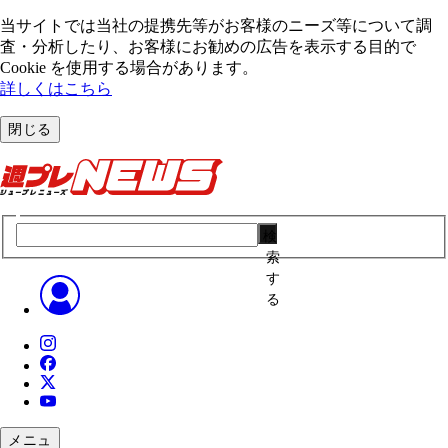
当サイトでは当社の提携先等がお客様のニーズ等について調
査・分析したり、お客様にお勧めの広告を表⽰する⽬的で
Cookie を使⽤する場合があります。
詳しくはこちら
閉じる
検
索
す
る
メニュ