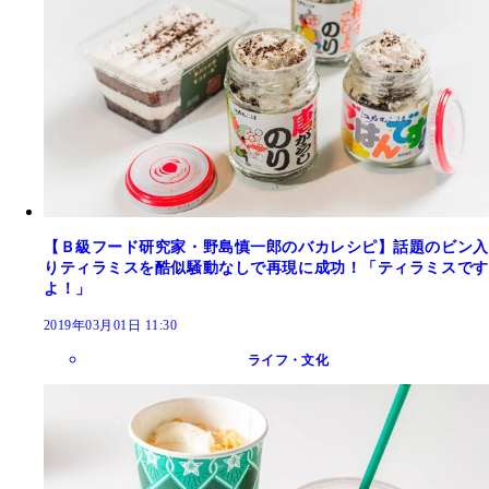
【Ｂ級フード研究家・野島慎一郎のバカレシピ】話題のビン入
りティラミスを酷似騒動なしで再現に成功！「ティラミスです
よ！」
2019年03月01日 11:30
ライフ・文化