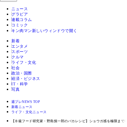
ニュース
グラビア
連載コラム
コミック
キン肉マン
新しいウィンドウで開く
新着
エンタメ
スポーツ
クルマ
ライフ・文化
社会
政治・国際
経済・ビジネス
IT・科学
写真
週プレNEWS TOP
新着ニュース
ライフ・文化ニュース
【Ｂ級フード研究家・野島慎一郎のバカレシピ】ショウガ感を極限まで