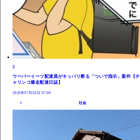
2
ウーバーイーツ配達員がキッパリ断る「ついで指示」案件【チ
ャリンコ爆走配達日誌】
2026年07月02日 07:00
社会