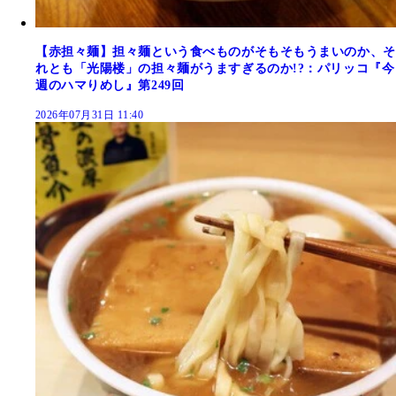
【赤担々麺】担々麺という食べものがそもそもうまいのか、そ
れとも「光陽楼」の担々麺がうますぎるのか!?：パリッコ『今
週のハマりめし』第249回
2026年07月31日 11:40