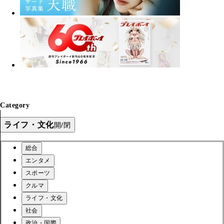
Category
ライフ・文化
開/閉
総合
エンタメ
スポーツ
クルマ
ライフ・文化
社会
政治・国際