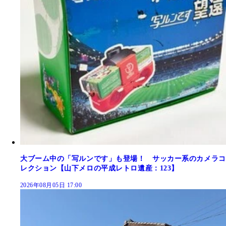
大ブーム中の「写ルンです」も登場！ サッカー系のカメラコ
レクション【山下メロの平成レトロ遺産：123】
2026年08月05日 17:00