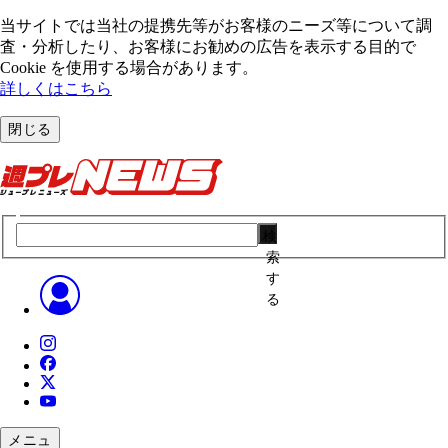
当サイトでは当社の提携先等がお客様のニーズ等について調
査・分析したり、お客様にお勧めの広告を表⽰する⽬的で
Cookie を使⽤する場合があります。
詳しくはこちら
閉じる
検
索
す
る
メニュ