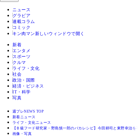
ニュース
グラビア
連載コラム
コミック
キン肉マン
新しいウィンドウで開く
新着
エンタメ
スポーツ
クルマ
ライフ・文化
社会
政治・国際
経済・ビジネス
IT・科学
写真
週プレNEWS TOP
新着ニュース
ライフ・文化ニュース
【Ｂ級フード研究家・野島慎一郎のバカレシピ】今田耕司と東野幸治を
画像・写真