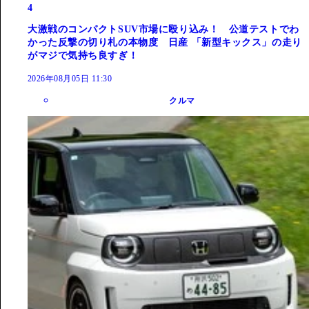
4
大激戦のコンパクトSUV市場に殴り込み！ 公道テストでわ
かった反撃の切り札の本物度 日産 「新型キックス」の走り
がマジで気持ち良すぎ！
2026年08月05日 11:30
クルマ