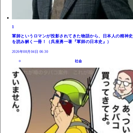
1
軍師というロマンが投影されてきた物語から、日本人の精神史
を読み解く一冊！（呉座勇一著『軍師の日本史』）
2026年08月04日 06:30
社会