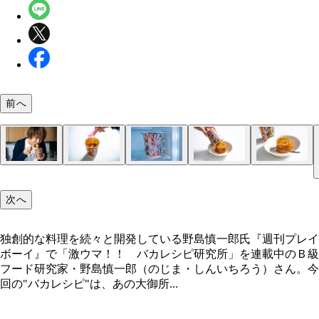
前へ
（１）食べる！ 今回必要になるのは「蒙古タンメ
（２）ゼラチン！ 残ったスープにゼラチンを溶か
（３）冷やす！ ゼラチンが溶けたら常温で少し冷
（４）盛りつけ！ 見事にゼリーが完成したら、そ
（５）完成！ 「蒙古タンメン中本ゼリー」
本 辛旨味噌」のスープだけ。本来なら麺を取り除
スープが冷めていると、ゼラチンが上手に溶けず、
し、その後冷蔵庫に入れてよく冷やす。「蒙古タン
ま食べても構わないが、オススメはプッチンプリン
次へ
がベストだが、それはもったいないので先に麺だけ
ーが固まらなくなる。面倒でも鍋に移して沸騰させ
中本 辛旨味噌」の空き容器に移して冷やすと、後
うな盛りつけ。カップの裏面に穴を開けるとゼリー
いしく食べてしまおう
らゼラチンを入れよう
盛り付け時に便利になる
れいに取り出すことができる
独創的な料理を続々と開発している野島慎一郎氏『週刊プレイ
ボーイ』で「激ウマ！！ バカレシピ研究所」を連載中のＢ級
独創的な料理を続々と開発している野島慎一郎氏
フード研究家・野島慎一郎（のじま・しんいちろう）さん。今
回の"バカレシピ"は、あの大御所...