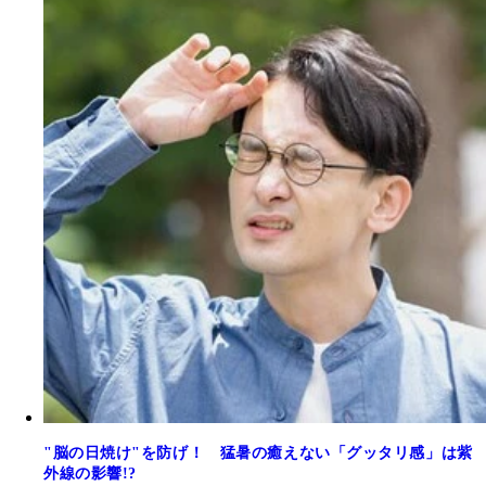
"脳の日焼け"を防げ！ 猛暑の癒えない「グッタリ感」は紫
外線の影響!?