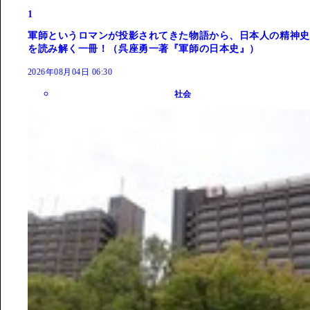
1
軍師というロマンが投影されてきた物語から、日本人の精神史
を読み解く一冊！（呉座勇一著『軍師の日本史』）
2026年08月04日 06:30
社会