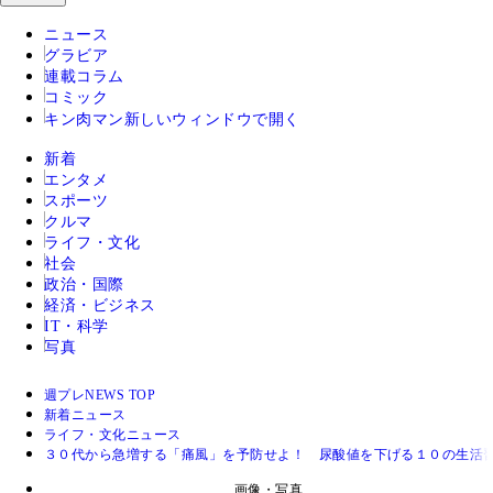
ニュース
グラビア
連載コラム
コミック
キン肉マン
新しいウィンドウで開く
新着
エンタメ
スポーツ
クルマ
ライフ・文化
社会
政治・国際
経済・ビジネス
IT・科学
写真
週プレNEWS TOP
新着ニュース
ライフ・文化ニュース
３０代から急増する「痛風」を予防せよ！ 尿酸値を下げる１０の生活
画像・写真