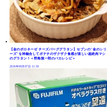
【金のボロネーゼ チーズバーググラタン】セブンの"金のシリ
ーズ"を神融合してポテチのザクザク食感が楽しい超絶肉マシ
のグラタン！＜野島慎一郎のバカレシピ＞
2026年08月07日 11:30