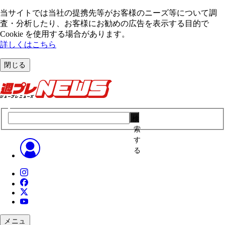
当サイトでは当社の提携先等がお客様のニーズ等について調
査・分析したり、お客様にお勧めの広告を表⽰する⽬的で
Cookie を使⽤する場合があります。
詳しくはこちら
閉じる
検
索
す
る
メニュ