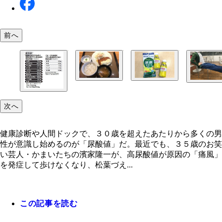
前へ
同じメニューでも市販の弁当より定食を選ぶこと。
ヨーグルトやサプリも一定の効果はある。ただし、
イスに座った状態から足を上げて保持するだけで、
アルカリ化する野菜を自然と摂取することができる
習慣の改善が前提だ
次へ
な運動になる
健康診断や人間ドックで、３０歳を超えたあたりから多くの男
性が意識し始めるのが「尿酸値」だ。最近でも、３５歳のお笑
い芸人・かまいたちの濱家隆一が、高尿酸値が原因の「痛風」
を発症して歩けなくなり、松葉づえ...
この記事を読む