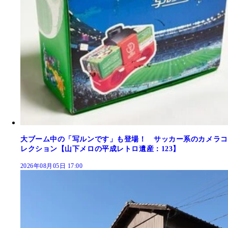
大ブーム中の「写ルンです」も登場！ サッカー系のカメラコ
レクション【山下メロの平成レトロ遺産：123】
2026年08月05日 17:00