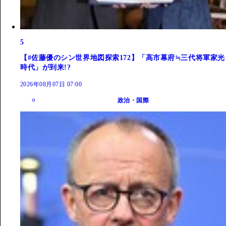
5
【#佐藤優のシン世界地図探索172】「高市幕府≒三代将軍家光
時代」が到来!?
2026年08月07日 07:00
政治・国際