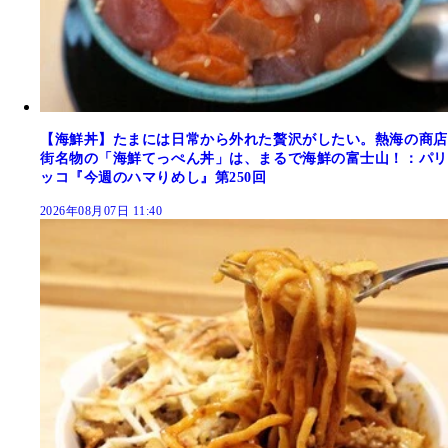
【海鮮丼】たまには日常から外れた贅沢がしたい。熱海の商店
街名物の「海鮮てっぺん丼」は、まるで海鮮の富士山！：パリ
ッコ『今週のハマりめし』第250回
2026年08月07日 11:40