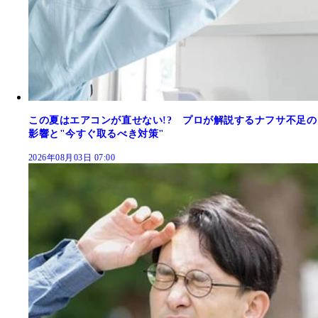
この夏はエアコンが直せない!? プロが解説するナフサ不足の
影響と"今すぐ取るべき対策"
2026年08月03日 07:00