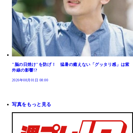
"脳の日焼け"を防げ！ 猛暑の癒えない「グッタリ感」は紫
外線の影響!?
2026年08月01日 08:00
写真をもっと見る