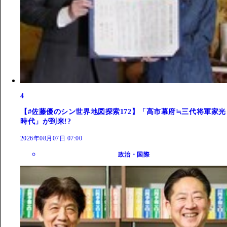
4
【#佐藤優のシン世界地図探索172】「高市幕府≒三代将軍家光
時代」が到来!?
2026年08月07日 07:00
政治・国際