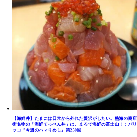
【海鮮丼】たまには日常から外れた贅沢がしたい。熱海の商店
街名物の「海鮮てっぺん丼」は、まるで海鮮の富士山！：パリ
ッコ『今週のハマりめし』第250回