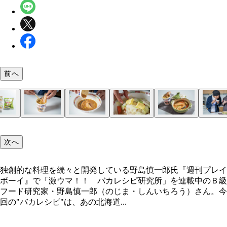
前へ
（１）立てる！ カップヌードル味噌を作ったら、
（４）完成！「味噌ヌードルで作った石狩鍋」
（５）激ウマ！ アツアツのうちに食べると、先に
（２）移す！ 焼鮭を軽くほぐしながら味噌ヌード
（３）盛る！ スープの上から肉入りカット野菜を
かじめレンチンしておいた銀鮭の塩焼を取り出し、
プヌードルの麺を食べておなかが膨れていることを
麺を食べ進め、麺がなくなったらレンチン可能な容
れ、さらにバターをのせたらラップをかけ、野菜が
次へ
突き刺すようにして立てよう。なんともバカっぽい
てしまうほどウマい！ 味噌ヌードルのポテンシャ
と移す。そのままの容器ではレンチンできないので
るまでレンチンする。お好みの野菜や具材を入れて
目がたまらない！
高さを存分に堪能できる一品
つけること
煮込んで作ってもＯＫ
独創的な料理を続々と開発している野島慎一郎氏『週刊プレイ
ボーイ』で「激ウマ！！ バカレシピ研究所」を連載中のＢ級
独創的な料理を続々と開発している野島慎一郎氏
フード研究家・野島慎一郎（のじま・しんいちろう）さん。今
回の"バカレシピ"は、あの北海道...