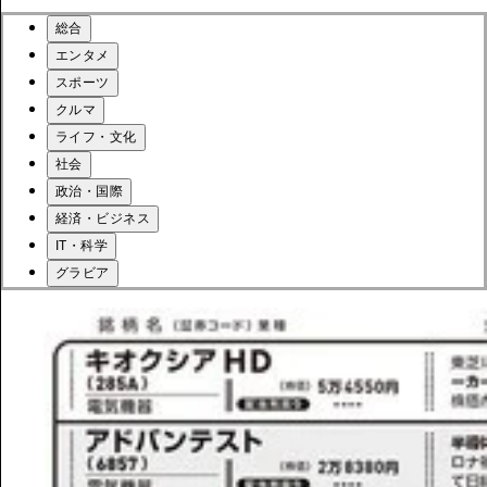
総合
エンタメ
スポーツ
クルマ
ライフ・文化
社会
政治・国際
経済・ビジネス
IT・科学
グラビア