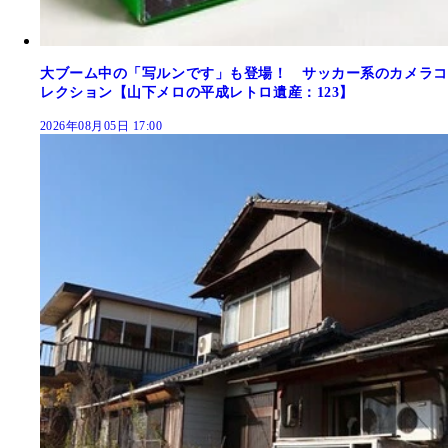
大ブーム中の「写ルンです」も登場！ サッカー系のカメラコ
レクション【山下メロの平成レトロ遺産：123】
2026年08月05日 17:00