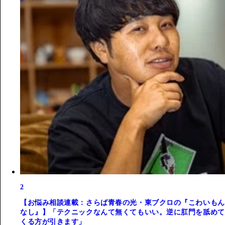
2
【お悩み相談連載：さらば青春の光・東ブクロの『こわいもん
なし』】「テクニックなんて無くてもいい。逆に肛門を舐めて
くる方が引きます」