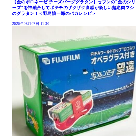
【金のボロネーゼ チーズバーググラタン】セブンの"金のシリ
ーズ"を神融合してポテチのザクザク食感が楽しい超絶肉マシ
のグラタン！＜野島慎一郎のバカレシピ＞
2026年08月07日 11:30