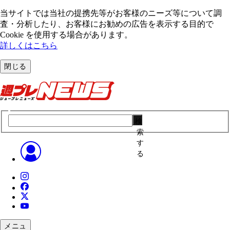
当サイトでは当社の提携先等がお客様のニーズ等について調
査・分析したり、お客様にお勧めの広告を表⽰する⽬的で
Cookie を使⽤する場合があります。
詳しくはこちら
閉じる
検
索
す
る
メニュ