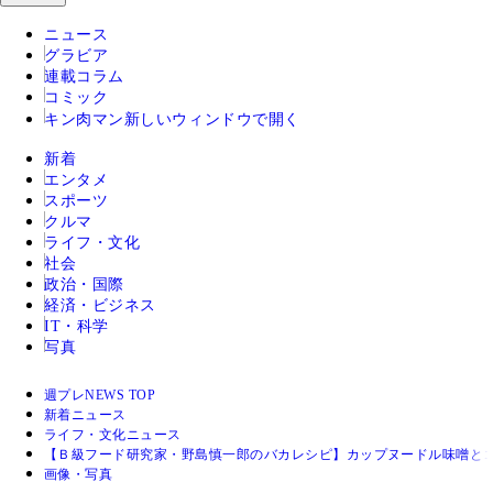
ニュース
グラビア
連載コラム
コミック
キン肉マン
新しいウィンドウで開く
新着
エンタメ
スポーツ
クルマ
ライフ・文化
社会
政治・国際
経済・ビジネス
IT・科学
写真
週プレNEWS TOP
新着ニュース
ライフ・文化ニュース
【Ｂ級フード研究家・野島慎一郎のバカレシピ】カップヌードル味噌と
画像・写真