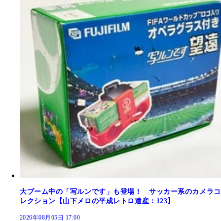
大ブーム中の「写ルンです」も登場！ サッカー系のカメラコ
レクション【山下メロの平成レトロ遺産：123】
2026年08月05日 17:00