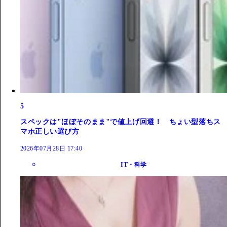
5
スペックは"ほぼそのまま"で値上げ回避！ ちょい型落ちス
マホ正しい選び方
2026年07月28日 17:40
IT・科学