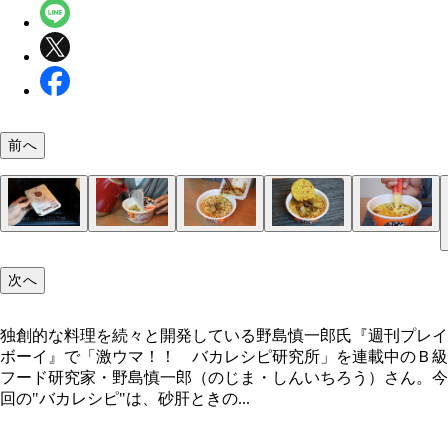
前へ
（１）レンチン！ 「砂肝ときのこのアヒージョ風
（２）注ぐ！ 「砂肝ときのこのアヒージョ風」を
（３）ぶっかけ！ どん兵衛が出来上がったら温め
（４）完成！「アヒージョぶっかけどん兵衛」
（５）ニンニク！ お好みでチューブニンニクを追
レンチン。と、文字数があり余るほど簡単。とりあ
ている間に、どん兵衛を開封して熱湯を注ぐ。どん
ヒージョをすべてどん兵衛の上から豪快にぶっかけ
ると一気に味がとがり、パンチの効いた味になる。
次へ
ネットをザワつかせるローソンＰＢ商品の新デザイ
が出来上がったときにはアヒージョも温まっている
き揚げをのせたら完成。少しずつ混ぜながら、味の
なんて気にするな！ ニンニクマシマシのどん兵衛
眺めてニヤニヤしましょう
に準備しよう
を楽しみつつ食べると激ウマ！
べて暑い夏を乗り切ろう
独創的な料理を続々と開発している野島慎一郎氏『週刊プレイ
ボーイ』で「激ウマ！！ バカレシピ研究所」を連載中のＢ級
独創的な料理を続々と開発している野島慎一郎氏
フード研究家・野島慎一郎（のじま・しんいちろう）さん。今
回の"バカレシピ"は、砂肝ときの...