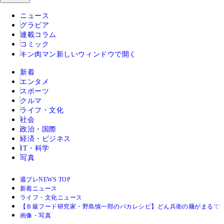
ニュース
グラビア
連載コラム
コミック
キン肉マン
新しいウィンドウで開く
新着
エンタメ
スポーツ
クルマ
ライフ・文化
社会
政治・国際
経済・ビジネス
IT・科学
写真
週プレNEWS TOP
新着ニュース
ライフ・文化ニュース
【Ｂ級フード研究家・野島慎一郎のバカレシピ】どん兵衛の麺がまるで
画像・写真