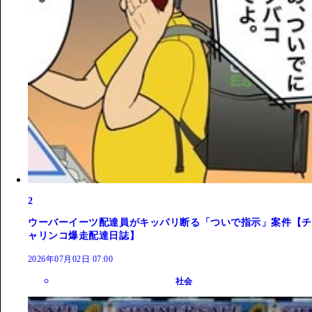
2
ウーバーイーツ配達員がキッパリ断る「ついで指示」案件【チ
ャリンコ爆走配達日誌】
2026年07月02日 07:00
社会