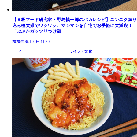
【Ｂ級フード研究家・野島慎一郎のバカレシピ】ニンニク練り
込み極太麺でワシワシ、マシマシを自宅でお手軽に大満喫！
「ぶぶかガッツリつけ麺」
2020年06月05日 11:30
ライフ・文化