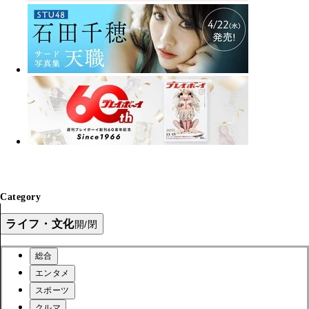
Category
ライフ・文化
開/閉
総合
エンタメ
スポーツ
クルマ