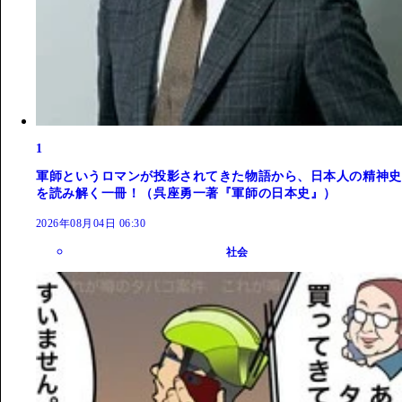
1
軍師というロマンが投影されてきた物語から、日本人の精神史
を読み解く一冊！（呉座勇一著『軍師の日本史』）
2026年08月04日 06:30
社会