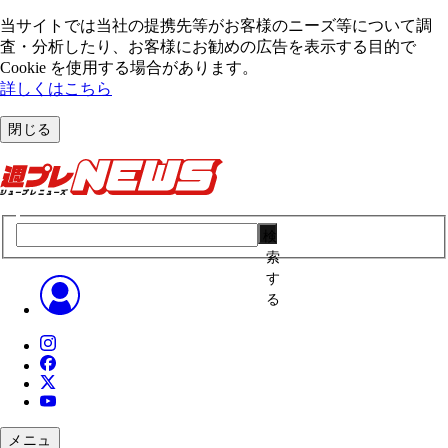
当サイトでは当社の提携先等がお客様のニーズ等について調
査・分析したり、お客様にお勧めの広告を表⽰する⽬的で
Cookie を使⽤する場合があります。
詳しくはこちら
閉じる
検
索
す
る
メニュ