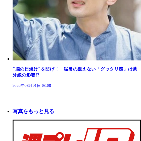
"脳の日焼け"を防げ！ 猛暑の癒えない「グッタリ感」は紫
外線の影響!?
2026年08月01日 08:00
写真をもっと見る