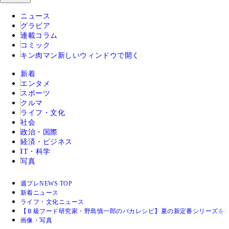
ニュース
グラビア
連載コラム
コミック
キン肉マン
新しいウィンドウで開く
新着
エンタメ
スポーツ
クルマ
ライフ・文化
社会
政治・国際
経済・ビジネス
IT・科学
写真
週プレNEWS TOP
新着ニュース
ライフ・文化ニュース
【Ｂ級フード研究家・野島慎一郎のバカレシピ】夏の新定番シリーズを
画像・写真