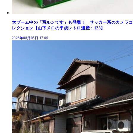
大ブーム中の「写ルンです」も登場！ サッカー系のカメラコ
レクション【山下メロの平成レトロ遺産：123】
2026年08月05日 17:00