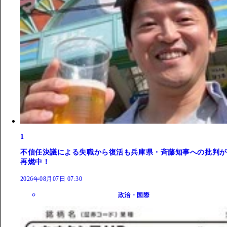
1
不信任決議による失職から復活も兵庫県・斉藤知事への批判が
再燃中！
2026年08月07日 07:30
政治・国際