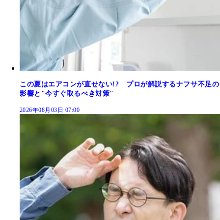
この夏はエアコンが直せない!? プロが解説するナフサ不足の
影響と"今すぐ取るべき対策"
2026年08月03日 07:00