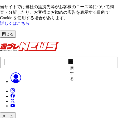
当サイトでは当社の提携先等がお客様のニーズ等について調
査・分析したり、お客様にお勧めの広告を表⽰する⽬的で
Cookie を使⽤する場合があります。
詳しくはこちら
閉じる
検
索
す
る
メニュ