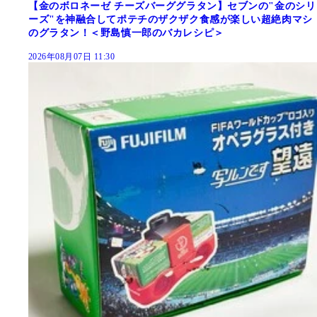
【金のボロネーゼ チーズバーググラタン】セブンの"金のシリ
ーズ"を神融合してポテチのザクザク食感が楽しい超絶肉マシ
のグラタン！＜野島慎一郎のバカレシピ＞
2026年08月07日 11:30