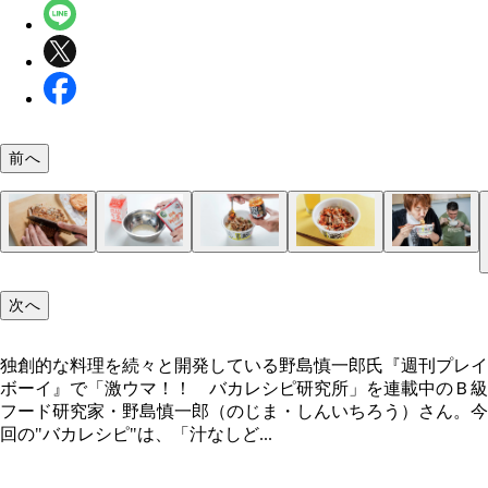
前へ
（１）切る！ マクドナルドのてりやきマックバー
（２）タレ！ どん兵衛冷しぶっかけうどんの液体
（３）盛りつけ！ どん兵衛冷しぶっかけうどんを
（４）完成！「ぶっかけどん兵衛で作る！ 冷やし
（５）激ウマ！ 全体をよくかき混ぜたら豪快に麺
からポークパティだけを取り出し、ひき肉に戻すよ
プと牛乳を１：２の比率で入れ、鶏ガラスープを小
と同じ手順で作って麺を冷やしたら（２）で作った
し担々うどん」
するべし。麻辣おかずラー油とポークパティが実に
次へ
感覚で細かく切り刻む。余ったパンはタレの味が濃
１杯程度混ぜ合わせる。分量はお好みで調整して構
をかけ、（１）の肉を中央にこんもりと盛りつけ、
仕事をしてくれている。余ったタレにご飯を入れて
め十分おいしく食べられる
い。つまり適当でＯＫ！
おかずラー油を全体に垂らしたら完成だ
い飯」しても最高にウマい！
独創的な料理を続々と開発している野島慎一郎氏『週刊プレイ
ボーイ』で「激ウマ！！ バカレシピ研究所」を連載中のＢ級
独創的な料理を続々と開発している野島慎一郎氏
フード研究家・野島慎一郎（のじま・しんいちろう）さん。今
回の"バカレシピ"は、「汁なしど...