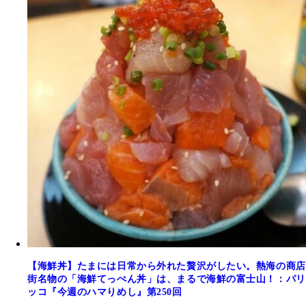
【海鮮丼】たまには日常から外れた贅沢がしたい。熱海の商店
街名物の「海鮮てっぺん丼」は、まるで海鮮の富士山！：パリ
ッコ『今週のハマりめし』第250回