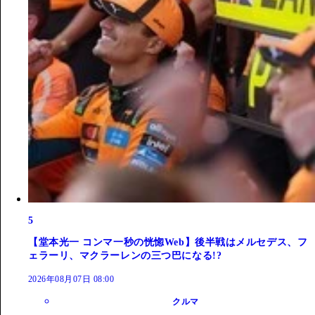
5
【堂本光一 コンマ一秒の恍惚Web】後半戦はメルセデス、フ
ェラーリ、マクラーレンの三つ巴になる!?
2026年08月07日 08:00
クルマ