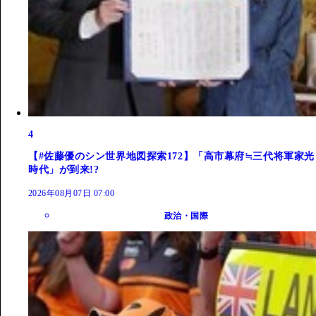
4
【#佐藤優のシン世界地図探索172】「高市幕府≒三代将軍家光
時代」が到来!?
2026年08月07日 07:00
政治・国際