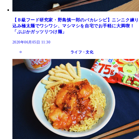
【Ｂ級フード研究家・野島慎一郎のバカレシピ】ニンニク練り
込み極太麺でワシワシ、マシマシを自宅でお手軽に大満喫！
「ぶぶかガッツリつけ麺」
2020年06月05日 11:30
ライフ・文化