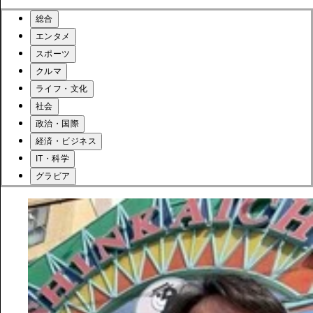
総合
エンタメ
スポーツ
クルマ
ライフ・文化
社会
政治・国際
経済・ビジネス
IT・科学
グラビア