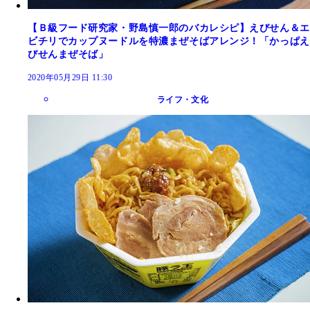
【Ｂ級フード研究家・野島慎一郎のバカレシピ】えびせん＆エ
ビチリでカップヌードルを特濃まぜそばアレンジ！「かっぱえ
びせんまぜそば」
2020年05月29日 11:30
ライフ・文化