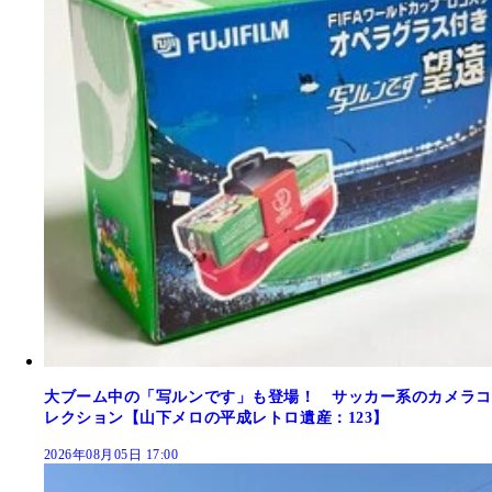
大ブーム中の「写ルンです」も登場！ サッカー系のカメラコ
レクション【山下メロの平成レトロ遺産：123】
2026年08月05日 17:00