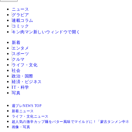
ニュース
グラビア
連載コラム
コミック
キン肉マン
新しいウィンドウで開く
新着
エンタメ
スポーツ
クルマ
ライフ・文化
社会
政治・国際
経済・ビジネス
IT・科学
写真
週プレNEWS TOP
新着ニュース
ライフ・文化ニュース
超人気の激辛カップ麺をバター風味でマイルドに！「蒙古タンメン中本
画像・写真