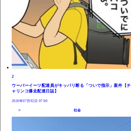
2
ウーバーイーツ配達員がキッパリ断る「ついで指示」案件【チ
ャリンコ爆走配達日誌】
2026年07月02日 07:00
社会