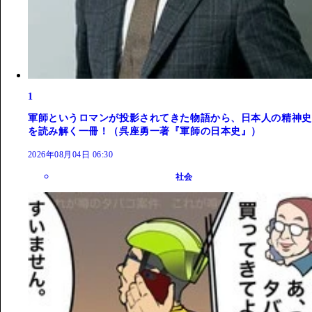
1
軍師というロマンが投影されてきた物語から、日本人の精神史
を読み解く一冊！（呉座勇一著『軍師の日本史』）
2026年08月04日 06:30
社会