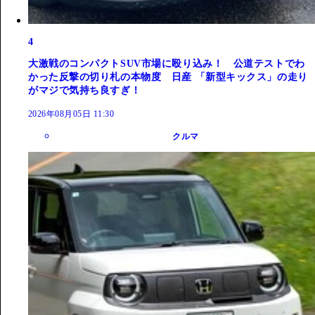
4
大激戦のコンパクトSUV市場に殴り込み！ 公道テストでわ
かった反撃の切り札の本物度 日産 「新型キックス」の走り
がマジで気持ち良すぎ！
2026年08月05日 11:30
クルマ