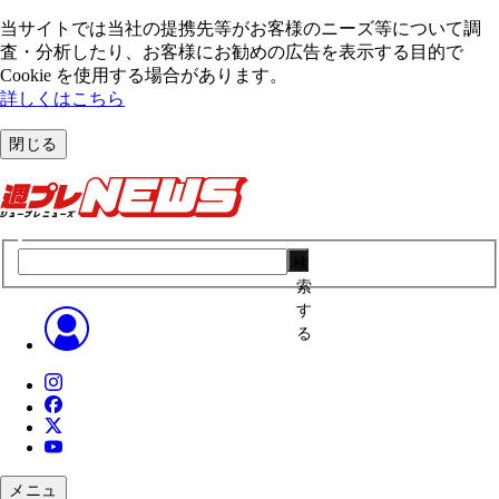
当サイトでは当社の提携先等がお客様のニーズ等について調
査・分析したり、お客様にお勧めの広告を表⽰する⽬的で
Cookie を使⽤する場合があります。
詳しくはこちら
閉じる
検
索
す
る
メニュ