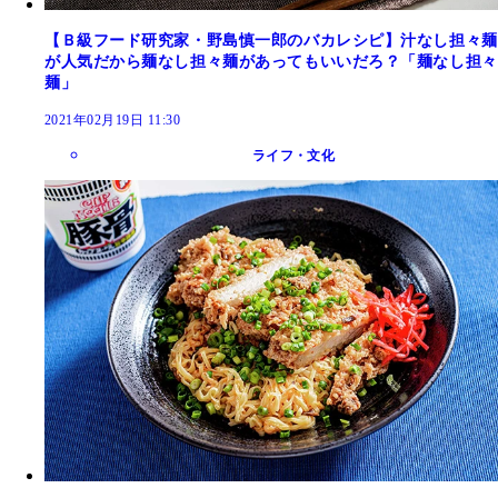
【Ｂ級フード研究家・野島慎一郎のバカレシピ】汁なし担々麺
が人気だから麺なし担々麺があってもいいだろ？「麺なし担々
麺」
2021年02月19日 11:30
ライフ・文化