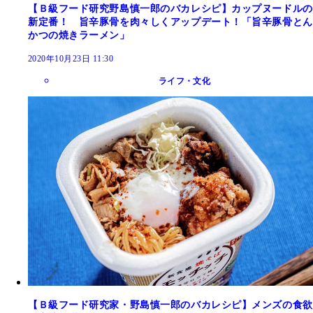
【Ｂ級フード研究野島慎一郎のバカレシピ】カップヌードルの
新定番！ 旨辛豚骨を肉々しくアップデート！「旨辛豚骨とん
かつの焼きラーメン」
2020年10月23日 11:30
ライフ・文化
【Ｂ級フード研究家・野島慎一郎のバカレシピ】メンズの食欲