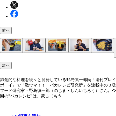
前へ
（１）バター！ 耐熱の器にバターをたっぷりと入
（２）注ぐ！ バターを溶かしている間に蒙古タン
（３）完成！「蒙古タンメン中本 ガーリックバタ
（４）つける！ 溶かしバターを混ぜたらそれをつ
（５）カスタム！ 麺を食べ終えたら炒飯にカスタ
お好みの量の焦がしにんにくチューブを絞り入れよ
中本カップ麺にも熱湯を注ぐ。規定時間が過ぎたら
け麺」
にし、麺を浸して食べよう。芳醇なバターの風味と
てみよう。溶かしバターをフライパンで熱し、ご飯
次へ
軽くラップをかけて電子レンジで加熱して溶かした
油を垂らし、よく混ぜて完成させる。そのまま食べ
ニクの刺激が麺に絡みつき、中本のスープと完璧に
を入れ、全体を炒めたら仕上げに中本カップ麺のス
全体をかき混ぜておく
なるが、今回は我慢だ！
チ。凶悪すぎるウマさ！
で味つけ。爆裂なウマさ！
独創的な料理を続々と開発している野島慎一郎氏『週刊プレイ
ボーイ』で「激ウマ！！ バカレシピ研究所」を連載中のＢ級
独創的な料理を続々と開発している野島慎一郎氏
フード研究家・野島慎一郎（のじま・しんいちろう）さん。今
回の"バカレシピ"は、蒙古（もう...