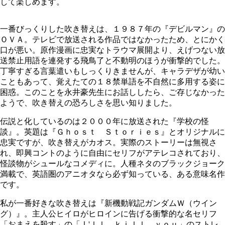
して楽しめます。
一番びっくりした吹き替えは、１９８７年の『デビルマン』の
ＯＶＡ。テレビで放送される作品ではなかったため、とにかく
口が悪い。原作漫画に忠実なトラウマ展開より、えげつない放
送禁止用語を連発する飛鳥了と不動明のほうが衝撃的でした。
丁寧すぎる言葉遣いもしっくりきませんが、キャラデザが幼い
こともあって、覚えたての１８禁単語を不自然に多用する姿に
困惑。このことを永井豪先生にお話ししたら、ご存じなかった
ようで、吹き替えの恐ろしさを思い知りました。
伝説と化しているのは２０００年に放送された『学校の怪
談』。英題は『Ｇｈｏｓｔ Ｓｔｏｒｉｅｓ』とオリジナルに
忠実ですが、吹き替えがカオス。実際のストーリーは無視さ
れ、即興コントのように自由にセリフがアテレコされており、
怪談物がシュールなコメディに。人種ネタのブラックジョーク
満載で、英語圏のアニオタなら必ず知っている、ある意味名作
です。
私が一番好きな吹き替えは『新機動戦記ガンダムＷ（ウイン
グ）』。主人公ヒイロがヒロインに告げる衝撃的な名セリフ
「おまえを殺す」の「Ⅰ'ｌｌ ｋｉｌｌ ｙｏｕ」のストレ