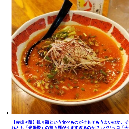
【赤担々麺】担々麺という食べものがそもそもうまいのか、そ
れとも「光陽楼」の担々麺がうますぎるのか!?：パリッコ『今