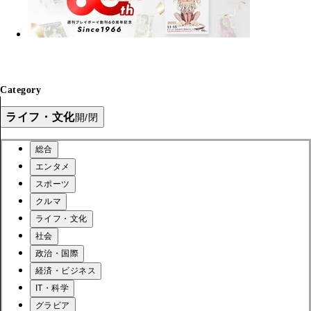
Category
ライフ・文化
開/閉
総合
エンタメ
スポーツ
クルマ
ライフ・文化
社会
政治・国際
経済・ビジネス
IT・科学
グラビア