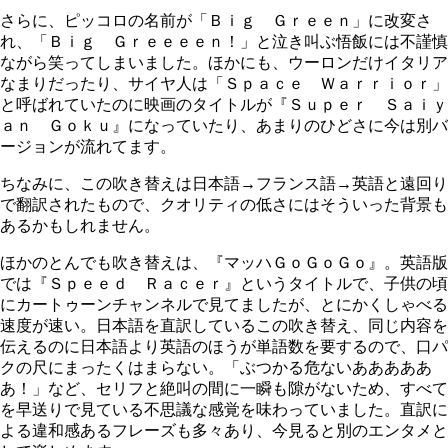
さらに、ピッコロの名前が「Ｂｉｇ Ｇｒｅｅｎ」に改変さ
れ、「Ｂｉｇ Ｇｒｅｅｅｅｎ！」と泣き叫ぶ悟飯には不謹慎
ながら笑ってしまいました。ほかにも、ウーロンだけイタリア
なまりだったり、サイヤ人は「Ｓｐａｃｅ Ｗａｒｒｉｏｒ」
と呼ばれていたのに映画のタイトルが『Ｓｕｐｅｒ Ｓａｉｙ
ａｎ Ｇｏｋｕ』になっていたり、あまりのひどさに今は別バ
ージョンが流れてます。
ちなみに、この吹き替えは日本語→フランス語→英語と遠回り
で翻訳されたもので、クオリティの低さにはそういった背景も
あるかもしれません。
ほかのとんでも吹き替えは、『マッハＧｏＧｏＧｏ』。英語版
では『Ｓｐｅｅｄ Ｒａｃｅｒ』というタイトルで、子供の頃
にカートゥーンチャンネルで見てましたが、とにかくしゃべる
速度が速い。日本語を直訳しているこの吹き替え、同じ内容を
伝えるのに日本語より英語のほうが単語数を要するので、口パ
クの尺にまったくはまらない。「ぶつかる危ないあああああ
あ！」など、セリフと絶叫の間に一瞬も隙がないため、すべて
を早送りで見ている不思議な感覚を味わっていました。直訳に
よる違和感あるフレーズも多々あり、今見ると別のエンタメと