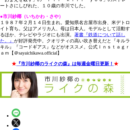
ートさにしびれた、１０歳の市川でした。
●市川紗椰（いちかわ・さや）
１９８７年２月１４日生まれ。愛知県名古屋市出身、米デトロ
イト育ち。父はアメリカ人、母は日本人。モデルとして活動す
るほか、テレビやラジオにも出演。
著書『鉄道について話し
た。』
が好評発売中。クオリティの高い吹き替えだと『キルラ
キル』『コードギアス』などがオススメ。公式Ｉｎｓｔａｇｒ
ａｍ【＠sayaichikawa.official】
★
『市川紗椰のライクの森』は毎週金曜日更新！
★