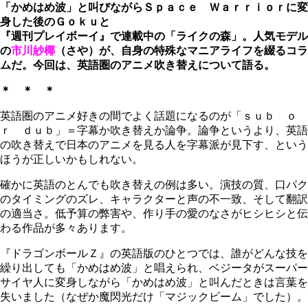
「かめはめ波」と叫びながらＳｐａｃｅ Ｗａｒｒｉｏｒに変
身した後のＧｏｋｕと
『週刊プレイボーイ』で連載中の「ライクの森」。人気モデル
の
市川紗椰
（さや）が、自身の特殊なマニアライフを綴るコラ
ムだ。今回は、英語
圏
のアニメ吹き替えについて語る。
＊ ＊ ＊
英語圏のアニメ好きの間でよく話題になるのが「ｓｕｂ ｏ
ｒ ｄｕｂ」＝字幕か吹き替えか論争。論争というより、英語
の吹き替えで日本のアニメを見る人を字幕派が見下す、という
ほうが正しいかもしれない。
確かに英語のとんでも吹き替えの例は多い。演技の質、口パク
のタイミングのズレ、キャラクターと声の不一致、そして翻訳
の適当さ。低予算の弊害や、作り手の愛のなさがヒシヒシと伝
わる作品が多々あります。
『ドラゴンボールＺ』の英語版のひとつでは、誰がどんな技を
繰り出しても「かめはめ波」と唱えられ、ベジータがスーパー
サイヤ人に変身しながら「かめはめ波」と叫んだときは言葉を
失いました（なぜか魔閃光だけ「マジックビーム」でした）。