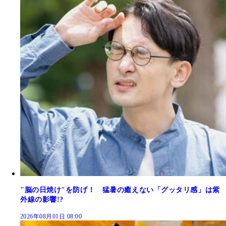
"脳の日焼け"を防げ！ 猛暑の癒えない「グッタリ感」は紫
外線の影響!?
2026年08月01日 08:00