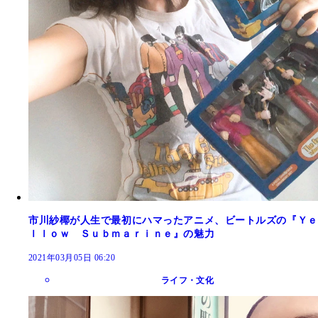
市川紗椰が人生で最初にハマったアニメ、ビートルズの『Ｙｅ
ｌｌｏｗ Ｓｕｂｍａｒｉｎｅ』の魅力
2021年03月05日 06:20
ライフ・文化