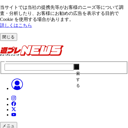
当サイトでは当社の提携先等がお客様のニーズ等について調
査・分析したり、お客様にお勧めの広告を表⽰する⽬的で
Cookie を使⽤する場合があります。
詳しくはこちら
閉じる
検
索
す
る
メニュ