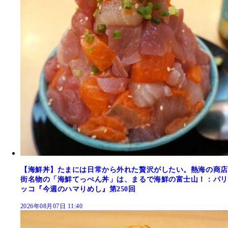
【海鮮丼】たまには日常から外れた贅沢がしたい。熱海の商店
街名物の「海鮮てっぺん丼」は、まるで海鮮の富士山！：パリ
ッコ『今週のハマりめし』第250回
2026年08月07日 11:40