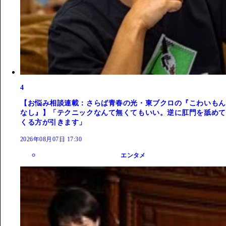
4
【お悩み相談連載：さらば青春の光・東ブクロの『こわいもん
なし』】「テクニックなんて無くてもいい。逆に肛門を舐めて
くる方が引きます」
2026年08月07日 17:30
エンタメ