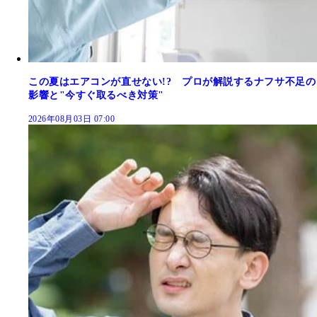
この夏はエアコンが直せない!? プロが解説するナフサ不足の
影響と"今すぐ取るべき対策"
2026年08月03日 07:00