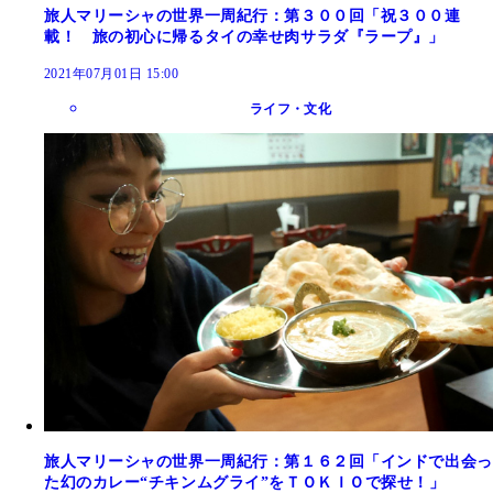
旅人マリーシャの世界一周紀行：第３００回「祝３００連
載！ 旅の初心に帰るタイの幸せ肉サラダ『ラープ』」
2021年07月01日 15:00
ライフ・文化
旅人マリーシャの世界一周紀行：第１６２回「インドで出会っ
た幻のカレー“チキンムグライ”をＴＯＫＩＯで探せ！」