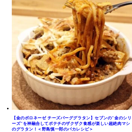
【金のボロネーゼ チーズバーググラタン】セブンの"金のシリ
ーズ"を神融合してポテチのザクザク食感が楽しい超絶肉マシ
のグラタン！＜野島慎一郎のバカレシピ＞