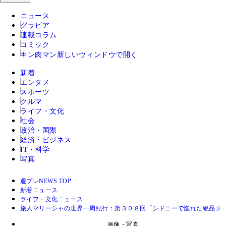
ニュース
グラビア
連載コラム
コミック
キン肉マン
新しいウィンドウで開く
新着
エンタメ
スポーツ
クルマ
ライフ・文化
社会
政治・国際
経済・ビジネス
IT・科学
写真
週プレNEWS TOP
新着ニュース
ライフ・文化ニュース
旅人マリーシャの世界一周紀行：第３０８回「シドニーで惚れた絶品タ
画像・写真