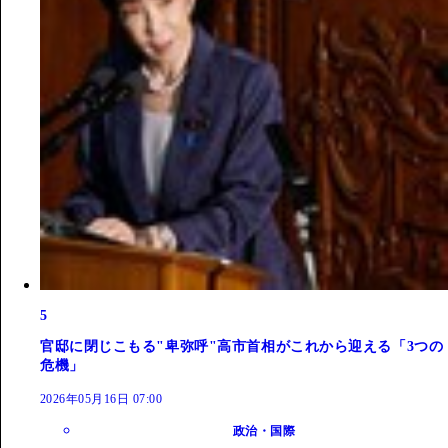
5
官邸に閉じこもる"卑弥呼"高市首相がこれから迎える「3つの
危機」
2026年05月16日 07:00
政治・国際