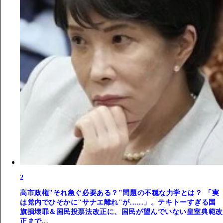
2
高市政権"それ急ぐ必要ある？"問題の不穏な力学とは？ 「実
は党内でひそかに"サナエ離れ"が......」。テキトーすぎる国
旗損壊罪＆国民投票法改正に、国民が望んでいない皇室典範改
正まで...