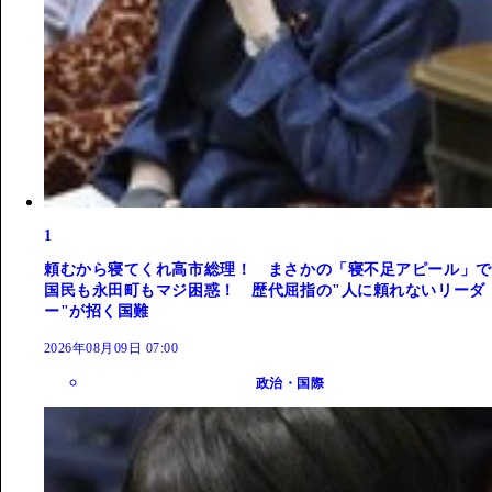
1
頼むから寝てくれ高市総理！ まさかの「寝不足アピール」で
国民も永田町もマジ困惑！ 歴代屈指の"人に頼れないリーダ
ー"が招く国難
2026年08月09日 07:00
政治・国際