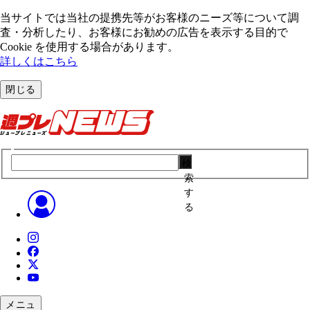
当サイトでは当社の提携先等がお客様のニーズ等について調
査・分析したり、お客様にお勧めの広告を表⽰する⽬的で
Cookie を使⽤する場合があります。
詳しくはこちら
閉じる
検
索
す
る
メニュ