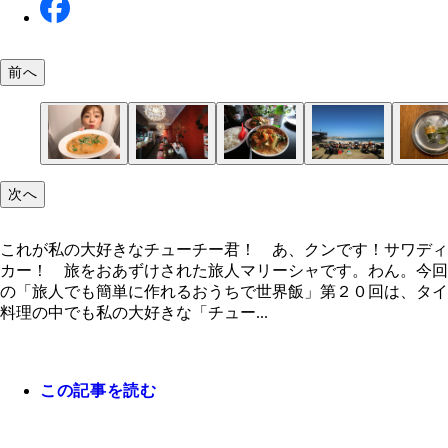
前へ
次へ
これが私の大好きなチューチー君！ あ、クンです
バイマックルー。入手困難ですがたまに置いてるお
こちらチューチーではないですが生のバイマックル
材料：レッドカレーペースト、ココナッツミルク、
１．エビは背わたを取り、殻をむく。
２．プライパンに油（分量外）をひいて中弱火でレ
３．香りが立ってきたらココナッツミルク、砂糖、
４．エビを入れて炒め煮する。
５．エビに火が入ったらナンプラーを入れてできあ
個人的な好みでパクチーをトッピングしてみました
シドニーに行ったらきっとまたあのタイ料理屋のチ
ボンダイロードにあるタイ料理屋さん「ＴＨＡＩ 
今思えばここのチューチークンは野菜が多めだった
ボンダイビーチで遊んだ後に食べるごはん最高
も？
入った炒め物
プラー、砂糖、 バイマックルー（柑橘系の皮で代
カレーペーストを炒める。
マックルー（ドライなら そのまま、生なら刻んで
り。
チークンに会いに行くんだ
ＲＥ」
これが私の大好きなチューチー君！ あ、クンです！サワディ
バナメイエビ
りトッピングにしてもＯＫ）を入れる。
カー！ 旅をおあずけされた旅人マリーシャです。わん。今回
の「旅人でも簡単に作れるおうちで世界飯」第２０回は、タイ
料理の中でも私の大好きな「チュー...
この記事を読む