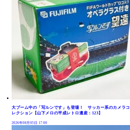
大ブーム中の「写ルンです」も登場！ サッカー系のカメラコ
レクション【山下メロの平成レトロ遺産：123】
2026年08月05日 17:00