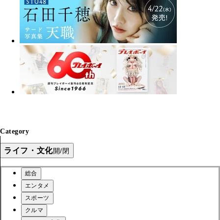
Category
ライフ・文化
開/閉
総合
エンタメ
スポーツ
クルマ