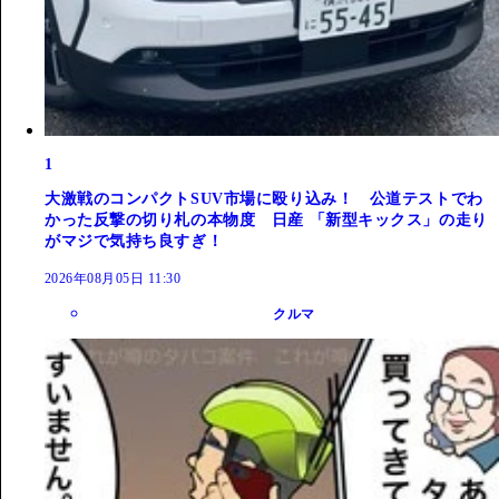
1
大激戦のコンパクトSUV市場に殴り込み！ 公道テストでわ
かった反撃の切り札の本物度 日産 「新型キックス」の走り
がマジで気持ち良すぎ！
2026年08月05日 11:30
クルマ