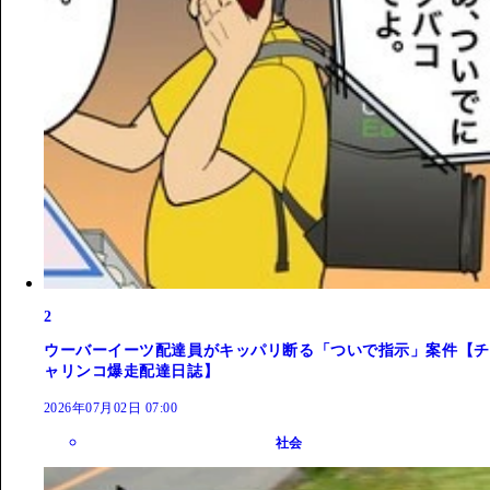
2
ウーバーイーツ配達員がキッパリ断る「ついで指示」案件【チ
ャリンコ爆走配達日誌】
2026年07月02日 07:00
社会