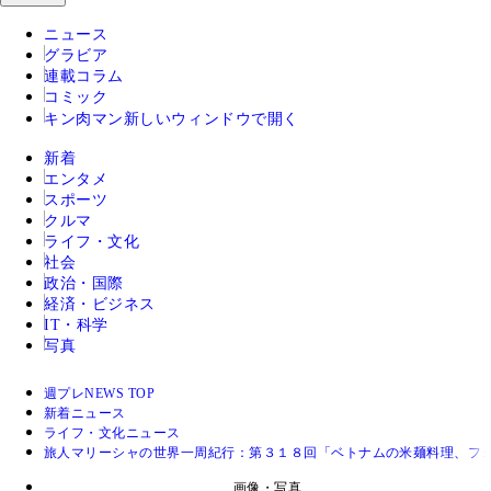
ニュース
グラビア
連載コラム
コミック
キン肉マン
新しいウィンドウで開く
新着
エンタメ
スポーツ
クルマ
ライフ・文化
社会
政治・国際
経済・ビジネス
IT・科学
写真
週プレNEWS TOP
新着ニュース
ライフ・文化ニュース
旅人マリーシャの世界一周紀行：第３１８回「ベトナムの米麺料理、フ
画像・写真