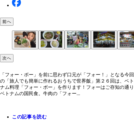
前へ
次へ
「フォー・ボー」を前に思わず口元が「フォー！」
ホーチミンで食べた、牛だしスープと牛肉の「フォ
香草を盛り盛りに盛る！（２０１４年ベトナムの旅
フォーは基本的に専門店がある。蕎麦屋やラーメン
ホーチミンのマーケットで見つけたフォーの店
鶏だしスープと鶏肉の「フォー・ガー」
もちろんお土産屋でもフォー推しです！
お手軽にスープのベースを作れる顆粒だし（ダシダ
もはやフォースープの顆粒も売っている時代
フォー、牛肉、もやし、香菜類、水、ダシダ、ニュ
１．鍋に水４００ｍｌとダシダを入れて沸かす
２．牛肉をサッと茹でザルにあげ、鍋のアクは取り
３．ニュクマム、きび糖、塩胡椒を入れて味を調え
４．別鍋に湯を沸かしフォーを表示時間茹で、最後
５．器にフォー、もやし、牛肉を入れ、スープを注
６．適当なサイズにカットした青ねぎや香草類を乗
香菜盛り盛りのフォー・ボー
麺はすすらないように、レンゲに取りながら食べま
フォーを食べてすっかり元気！？ ホーチミンの街
る
ボー」
り）
たいな感じ？
ラスープ）
ム、きび糖、塩胡椒、ライム、生唐辛子、チリソー
（ニュクマムは食べる時に手元で入れてもＯＫです
０秒程もやしも一緒に茹で、ザルで湯切りする
ライムや生唐辛子を添える
クササイズに乱入！（２０１４年ベトナムの旅より
「フォー・ボー」を前に思わず口元が「フォー！」となる今回
ニンニクチップ
の「旅人でも簡単に作れるおうちで世界飯」第２６回は、ベト
ナム料理「フォー・ボー」を作ります！フォーはご存知の通り
ベトナムの国民食。牛肉の「フォー...
この記事を読む