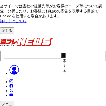
当サイトでは当社の提携先等がお客様のニーズ等について調
査・分析したり、お客様にお勧めの広告を表⽰する⽬的で
Cookie を使⽤する場合があります。
詳しくはこちら
閉じる
検
索
す
る
メニュ