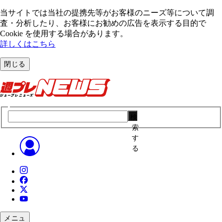
当サイトでは当社の提携先等がお客様のニーズ等について調
査・分析したり、お客様にお勧めの広告を表⽰する⽬的で
Cookie を使⽤する場合があります。
詳しくはこちら
閉じる
検
索
す
る
メニュ