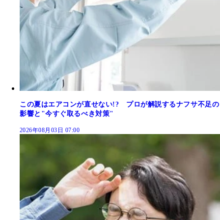
この夏はエアコンが直せない!? プロが解説するナフサ不足の
影響と"今すぐ取るべき対策"
2026年08月03日 07:00