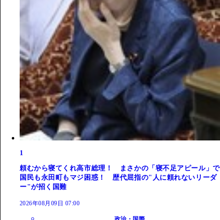
1
頼むから寝てくれ高市総理！ まさかの「寝不足アピール」で
国民も永田町もマジ困惑！ 歴代屈指の"人に頼れないリーダ
ー"が招く国難
2026年08月09日 07:00
政治・国際