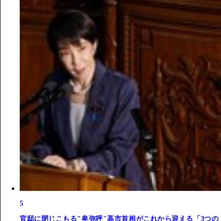
5
官邸に閉じこもる"卑弥呼"高市首相がこれから迎える「3つの