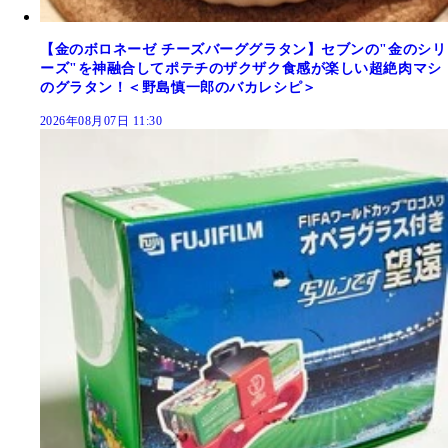
【金のボロネーゼ チーズバーググラタン】セブンの"金のシリ
ーズ"を神融合してポテチのザクザク食感が楽しい超絶肉マシ
のグラタン！＜野島慎一郎のバカレシピ＞
2026年08月07日 11:30