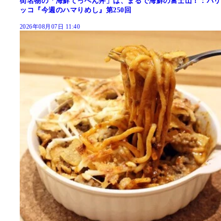
街名物の「海鮮てっぺん丼」は、まるで海鮮の富士山！：パリ
ッコ『今週のハマりめし』第250回
2026年08月07日 11:40