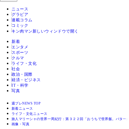
ニュース
グラビア
連載コラム
コミック
キン肉マン
新しいウィンドウで開く
新着
エンタメ
スポーツ
クルマ
ライフ・文化
社会
政治・国際
経済・ビジネス
IT・科学
写真
週プレNEWS TOP
新着ニュース
ライフ・文化ニュース
旅人マリーシャの世界一周紀行：第３２２回「おうちで世界飯。バター
画像・写真