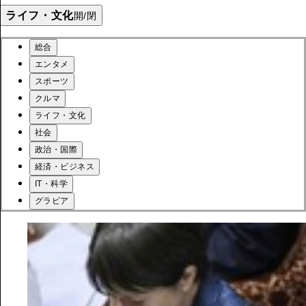
ライフ・文化
開/閉
総合
エンタメ
スポーツ
クルマ
ライフ・文化
社会
政治・国際
経済・ビジネス
IT・科学
グラビア