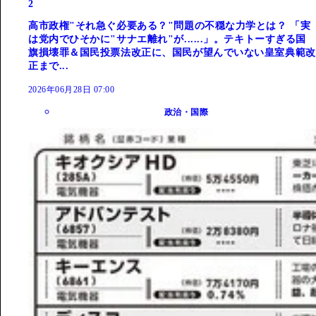
2
高市政権"それ急ぐ必要ある？"問題の不穏な力学とは？ 「実
は党内でひそかに"サナエ離れ"が......」。テキトーすぎる国
旗損壊罪＆国民投票法改正に、国民が望んでいない皇室典範改
正まで...
2026年06月28日 07:00
政治・国際