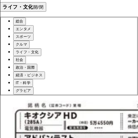
ライフ・文化
開/閉
総合
エンタメ
スポーツ
クルマ
ライフ・文化
社会
政治・国際
経済・ビジネス
IT・科学
グラビア