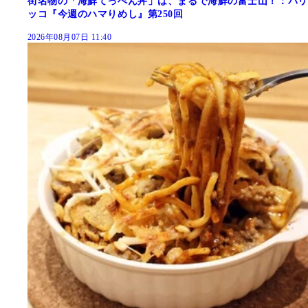
街名物の「海鮮てっぺん丼」は、まるで海鮮の富士山！：パリ
ッコ『今週のハマりめし』第250回
2026年08月07日 11:40