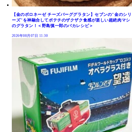
【金のボロネーゼ チーズバーググラタン】セブンの"金のシリ
ーズ"を神融合してポテチのザクザク食感が楽しい超絶肉マシ
のグラタン！＜野島慎一郎のバカレシピ＞
2026年08月07日 11:30