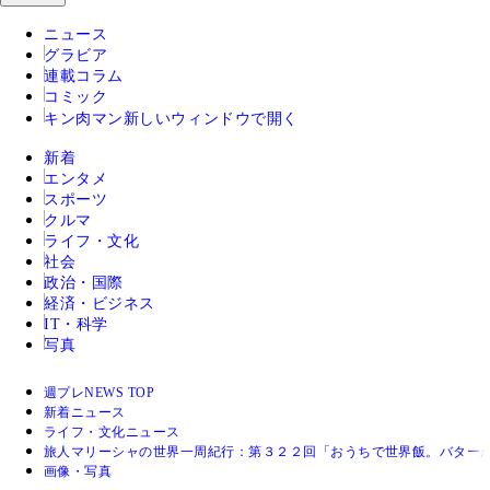
ニュース
グラビア
連載コラム
コミック
キン肉マン
新しいウィンドウで開く
新着
エンタメ
スポーツ
クルマ
ライフ・文化
社会
政治・国際
経済・ビジネス
IT・科学
写真
週プレNEWS TOP
新着ニュース
ライフ・文化ニュース
旅人マリーシャの世界一周紀行：第３２２回「おうちで世界飯。バター
画像・写真