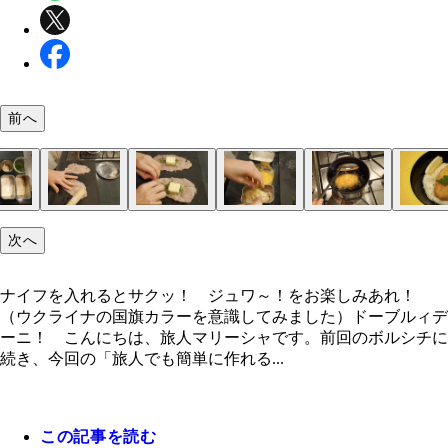
前へ
次へ
ナイフを入れるとサクッ！ ジュワ～！をお楽しみ
首都キエフの独立広場の何気ない日常
どこを歩いても絵になるリビウの街中
リビウの路上フリマでピンバッチを爆買い
（上のトレー）レモン型のフライがチキンキエフ、
ナイフで切ると中からバターが流れ出しました
ウクライナ料理チェーン店「プザタハタ（Ｐｕｚａ
材料：鶏ささみ、バター、パセリ、にんにく、溶き
１．ささみを切り開き（筋はとり除く）、叩いて薄
２．肉全体に塩胡椒をし、にんにく、パセリ、バタ
３．２に、小麦粉→溶き卵→パン粉、の順に衣を付
４．鍋に揚げ油を深さ３ｃｍ程入れ、１７０度で６
マッシュポテトやカットレモンを添えてめしあがれ
サクッと衣を切るとバターが飛び出してジュワ～と
バターが溶け出したチキンには空洞が残る
２個目もサクジュワ大成功！ 色もこっちの方がキ
れ！ （ウクライナの国旗カラーを意識してみまし
ーチカ（蕎麦の実粥）、多分ソリャンカという名の
ａ Ｈａｔａ）」
小麦粉、パン粉
ばす。
乗せたら、はみ出さないように巻いて包む。
る。
ど揚げてできあがり。
れます
色！
ナイフを入れるとサクッ！ ジュワ～！をお楽しみあれ！
プ、（下のトレー）チキンシュニッツェル、多分チ
（ウクライナの国旗カラーを意識してみました）ドーブルィデ
ソーセージ
ーニ！ こんにちは、旅人マリーシャです。前回のボルシチに
続き、今回の「旅人でも簡単に作れる...
この記事を読む