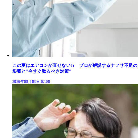
この夏はエアコンが直せない!? プロが解説するナフサ不足の
影響と"今すぐ取るべき対策"
2026年08月03日 07:00