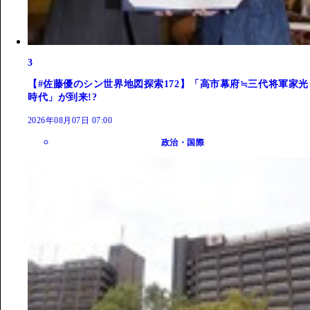
3
【#佐藤優のシン世界地図探索172】「高市幕府≒三代将軍家光
時代」が到来!?
2026年08月07日 07:00
政治・国際