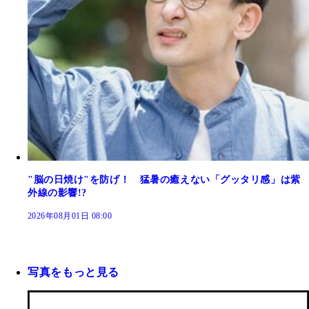
"脳の日焼け"を防げ！ 猛暑の癒えない「グッタリ感」は紫
外線の影響!?
2026年08月01日 08:00
写真をもっと見る