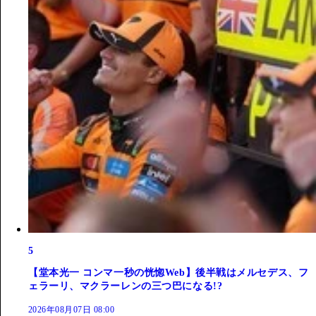
5
【堂本光一 コンマ一秒の恍惚Web】後半戦はメルセデス、フ
ェラーリ、マクラーレンの三つ巴になる!?
2026年08月07日 08:00