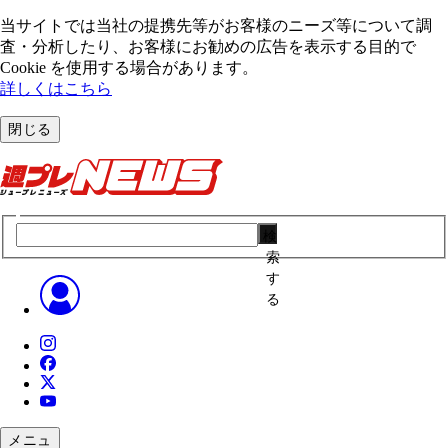
当サイトでは当社の提携先等がお客様のニーズ等について調
査・分析したり、お客様にお勧めの広告を表⽰する⽬的で
Cookie を使⽤する場合があります。
詳しくはこちら
閉じる
検
索
す
る
メニュ