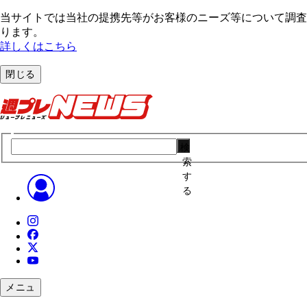
当サイトでは当社の提携先等がお客様のニーズ等について調査・
ります。
詳しくはこちら
閉じる
検
索
す
る
メニュ