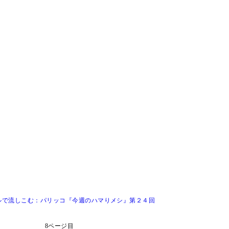
ルで流しこむ：パリッコ『今週のハマりメシ』第２４回
8ページ目