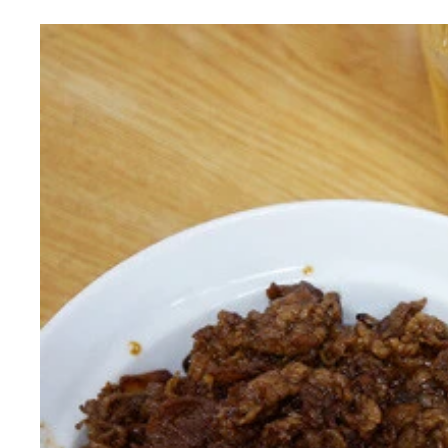
「ＧＡＲＬＩＣ ＪＯ’Ｓ 元町店」
にんにくモチーフだらけの店内
「琥珀エビス《樽生》」ＬＡＲＧＥ（６３５ｍｌ）
「ＪＯ’Ｓ特製ガーリックハンバーグ御膳 ２００
こりゃたまりません
理想のハンバーグ
４種のオリジナル薬味
ガーリックライスに