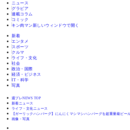
ニュース
グラビア
連載コラム
コミック
キン肉マン
新しいウィンドウで開く
新着
エンタメ
スポーツ
クルマ
ライフ・文化
社会
政治・国際
経済・ビジネス
IT・科学
写真
週プレNEWS TOP
新着ニュース
ライフ・文化ニュース
【ガーリックハンバーグ】にんにくマシマシハンバーグを超重量級ビー
画像・写真