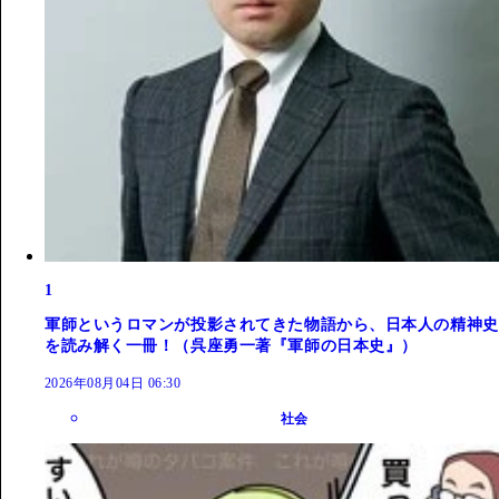
1
軍師というロマンが投影されてきた物語から、日本人の精神史
を読み解く一冊！（呉座勇一著『軍師の日本史』）
2026年08月04日 06:30
社会