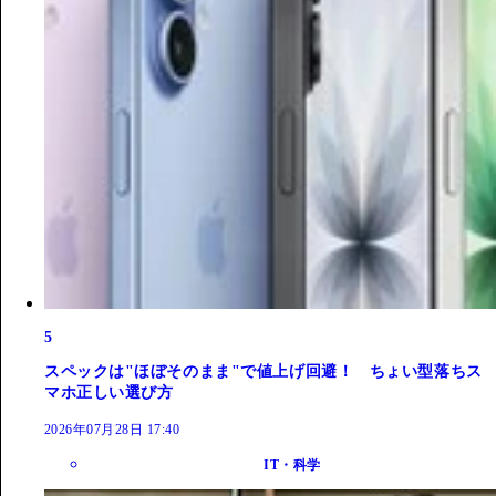
5
スペックは"ほぼそのまま"で値上げ回避！ ちょい型落ちス
マホ正しい選び方
2026年07月28日 17:40
IT・科学