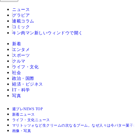
ニュース
グラビア
連載コラム
コミック
キン肉マン
新しいウィンドウで開く
新着
エンタメ
スポーツ
クルマ
ライフ・文化
社会
政治・国際
経済・ビジネス
IT・科学
写真
週プレNEWS TOP
新着ニュース
ライフ・文化ニュース
マリトッツォなど生クリームの次なるブーム。なぜ人々は今バター菓子
画像・写真