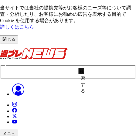
当サイトでは当社の提携先等がお客様のニーズ等について調
査・分析したり、お客様にお勧めの広告を表⽰する⽬的で
Cookie を使⽤する場合があります。
詳しくはこちら
閉じる
検
索
す
る
メニュ