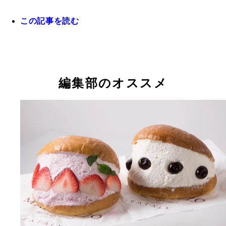
この記事を読む
飲むバター＆ミルク（ローソン）１７８円 見た目
ビスコ 発酵バター仕立て（グリコ）１００円 言
トッポ 芳醇ダブルバター（ロッテ）１８４円 周
くて牛乳なのだが、飲むと甘さとバターの香りがふ
知れた超有名お菓子のバターが香るビスケット版
レッツェルにも中のチョコにもバターがきいている
編集部のオススメ
り漂う