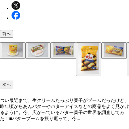
前へ
ＳＡＶＥＵＲ（サヴール）「クレーム・オ・ブール
バタービスケットサンド ダブルショコラ（ファミ
バター焼いちゃった？（不二家）１６２円 開けた
かじるあまおう苺バターアイス（赤城乳業）１９
ブラックサンダー 至福のバター（有楽製菓）５４
クランキーじゅわっと発酵バター（ロッテ）１４
Ｓｗｅｅｔｓ＆Ｂｏｏｋｓ キノシタ 「レーズンバ
８０円（１ピース）クリームの口どけがとてもいい
ート）２３８円 発売から半年で累計２０００万食
バターの香りが飛び込み、口に入れるとホロっと崩
昨年人気を博したかじるバターアイスの最新作。酸
人気のチョコ菓子に、バターの香りがプラスされた
かなり濃厚なバター風味。背徳感を丸かじりの文言
ンド」２２００円（１０個入り）厚みのあるクッキ
ーケーキ。バタークリームの重さはまったくない。
売した人気スイーツの最新作
程よい
気により再販
テではない
地とバタークリームのバランスがよし。ネット通販
り寄せも可能
次へ
なっているので検索を
つい最近まで、生クリームたっぷり菓子がブームだったけど、
昨年頃からあんバターやバターアイスなどの商品をよく見かけ
るように。今、広がっているバター菓子の世界を調査してみ
た！■バターブームを振り返って、今...