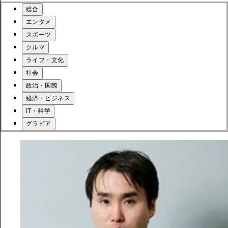
総合
エンタメ
スポーツ
クルマ
ライフ・文化
社会
政治・国際
経済・ビジネス
IT・科学
グラビア