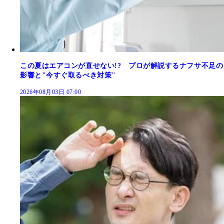
この夏はエアコンが直せない!? プロが解説するナフサ不足の
影響と"今すぐ取るべき対策"
2026年08月03日 07:00