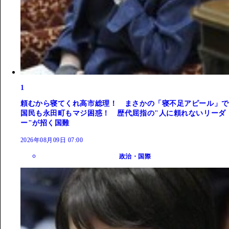
1
頼むから寝てくれ高市総理！ まさかの「寝不足アピール」で
国民も永田町もマジ困惑！ 歴代屈指の"人に頼れないリーダ
ー"が招く国難
2026年08月09日 07:00
政治・国際