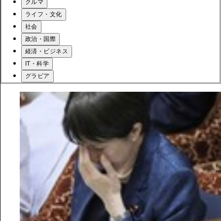
クルマ
ライフ・文化
社会
政治・国際
経済・ビジネス
IT・科学
グラビア