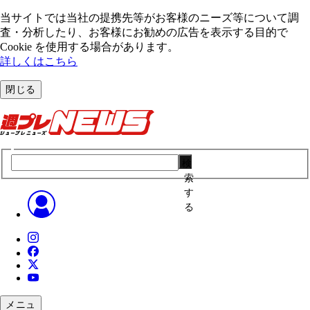
当サイトでは当社の提携先等がお客様のニーズ等について調
査・分析したり、お客様にお勧めの広告を表⽰する⽬的で
Cookie を使⽤する場合があります。
詳しくはこちら
閉じる
検
索
す
る
メニュ