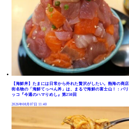
【海鮮丼】たまには日常から外れた贅沢がしたい。熱海の商店
街名物の「海鮮てっぺん丼」は、まるで海鮮の富士山！：パリ
ッコ『今週のハマりめし』第250回
2026年08月07日 11:40