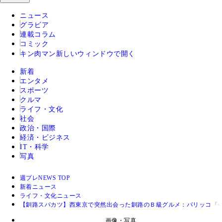
ニュース
グラビア
連載コラム
コミック
キン肉マン
新しいウィンドウで開く
新着
エンタメ
スポーツ
クルマ
ライフ・文化
社会
政治・国際
経済・ビジネス
IT・科学
写真
週プレNEWS TOP
新着ニュース
ライフ・文化ニュース
【釧路スパカツ】西東京で突然出会った釧路のＢ級グルメ：パリッコ『
画像・写真