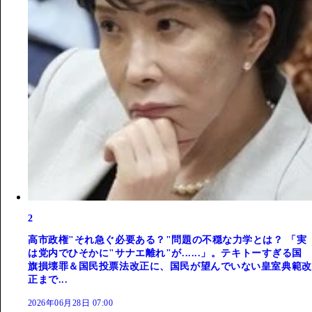
2
高市政権"それ急ぐ必要ある？"問題の不穏な力学とは？ 「実
は党内でひそかに"サナエ離れ"が......」。テキトーすぎる国
旗損壊罪＆国民投票法改正に、国民が望んでいない皇室典範改
正まで...
2026年06月28日 07:00