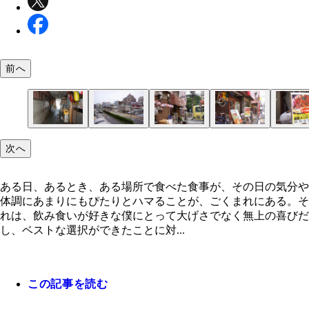
前へ
南口駅前、名店「秋元屋」の流れをくむ「一国」
田無駅北口
気になる酒場も多い
「ドロップキック」
これが気になる！
入店
「生ビール」（５５０円）
ランチのスープ
どん！
とんかつとミートソースの相性は……
そしてパスタを掘り起こす
タバスコと「イタリア風唐辛」
これでもか！ と
次へ
ある日、あるとき、ある場所で食べた食事が、その日の気分や
体調にあまりにもぴたりとハマることが、ごくまれにある。そ
れは、飲み食いが好きな僕にとって大げさでなく無上の喜びだ
し、ベストな選択ができたことに対...
この記事を読む