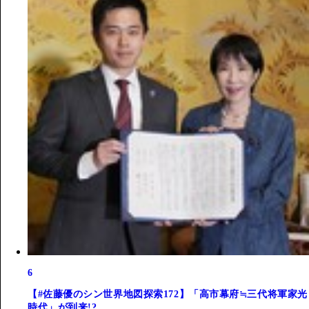
6
【#佐藤優のシン世界地図探索172】「高市幕府≒三代将軍家光
時代」が到来!?