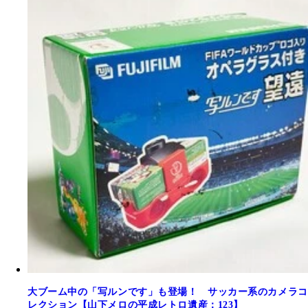
大ブーム中の「写ルンです」も登場！ サッカー系のカメラコ
レクション【山下メロの平成レトロ遺産：123】