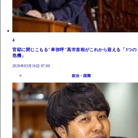
4
官邸に閉じこもる"卑弥呼"高市首相がこれから迎える「3つの
危機」
2026年05月16日 07:00
政治・国際