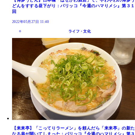
【博多うどん】日本橋「はせがわ酒店」で、やわやわの博多う
どんをすする昼下がり：パリッコ『今週のハマりメシ』第３１
回
2022年05月27日 11:40
ライフ・文化
【来来亭】「こってりラーメン」を頼んだら「来来亭」の新た
なる扉が開いてしまった：パリッコ『今週のハマりメシ』第３