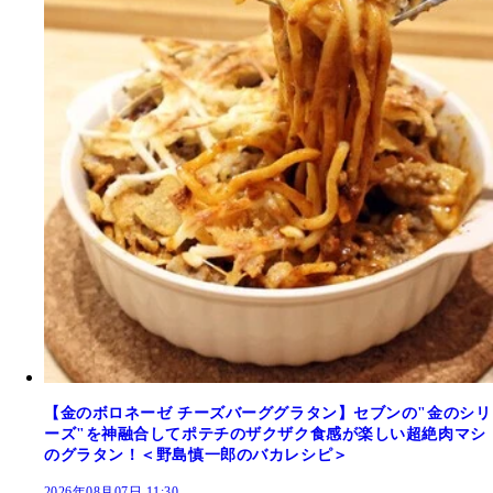
【金のボロネーゼ チーズバーググラタン】セブンの"金のシリ
ーズ"を神融合してポテチのザクザク食感が楽しい超絶肉マシ
のグラタン！＜野島慎一郎のバカレシピ＞
2026年08月07日 11:30