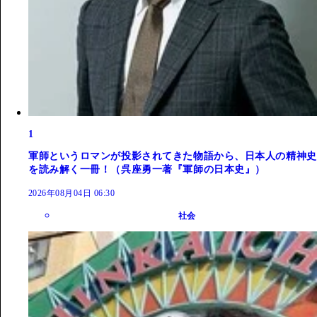
1
軍師というロマンが投影されてきた物語から、日本人の精神史
を読み解く一冊！（呉座勇一著『軍師の日本史』）
2026年08月04日 06:30
社会