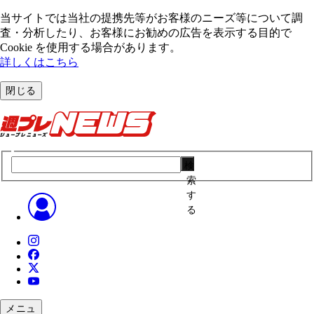
当サイトでは当社の提携先等がお客様のニーズ等について調
査・分析したり、お客様にお勧めの広告を表⽰する⽬的で
Cookie を使⽤する場合があります。
詳しくはこちら
閉じる
検
索
す
る
メニュ