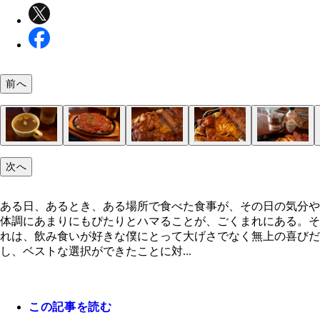
前へ
南口駅前、名店「秋元屋」の流れをくむ「一国」
田無駅北口
気になる酒場も多い
「ドロップキック」
これが気になる！
入店
「生ビール」（５５０円）
ランチのスープ
どん！
とんかつとミートソースの相性は……
そしてパスタを掘り起こす
タバスコと「イタリア風唐辛」
これでもか！ と
次へ
ある日、あるとき、ある場所で食べた食事が、その日の気分や
体調にあまりにもぴたりとハマることが、ごくまれにある。そ
れは、飲み食いが好きな僕にとって大げさでなく無上の喜びだ
し、ベストな選択ができたことに対...
この記事を読む