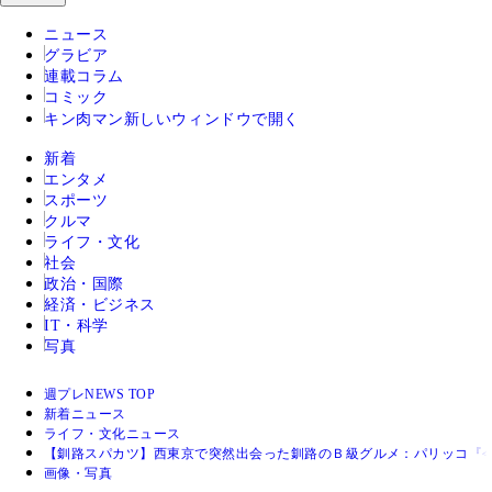
ニュース
グラビア
連載コラム
コミック
キン肉マン
新しいウィンドウで開く
新着
エンタメ
スポーツ
クルマ
ライフ・文化
社会
政治・国際
経済・ビジネス
IT・科学
写真
週プレNEWS TOP
新着ニュース
ライフ・文化ニュース
【釧路スパカツ】西東京で突然出会った釧路のＢ級グルメ：パリッコ『
画像・写真