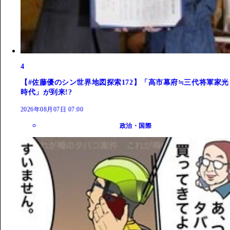
4
【#佐藤優のシン世界地図探索172】「高市幕府≒三代将軍家光
時代」が到来!?
2026年08月07日 07:00
政治・国際