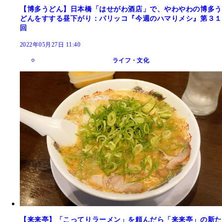
【博多うどん】日本橋「はせがわ酒店」で、やわやわの博多う
どんをすする昼下がり：パリッコ『今週のハマりメシ』第３１
回
2022年05月27日 11:40
ライフ・文化
【来来亭】「こってりラーメン」を頼んだら「来来亭」の新た