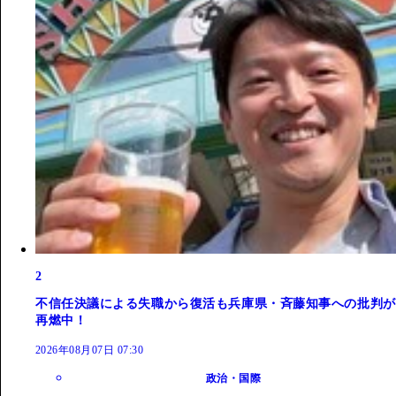
2
不信任決議による失職から復活も兵庫県・斉藤知事への批判が
再燃中！
2026年08月07日 07:30
政治・国際