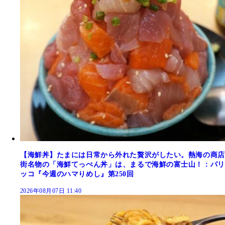
【海鮮丼】たまには日常から外れた贅沢がしたい。熱海の商店
街名物の「海鮮てっぺん丼」は、まるで海鮮の富士山！：パリ
ッコ『今週のハマりめし』第250回
2026年08月07日 11:40