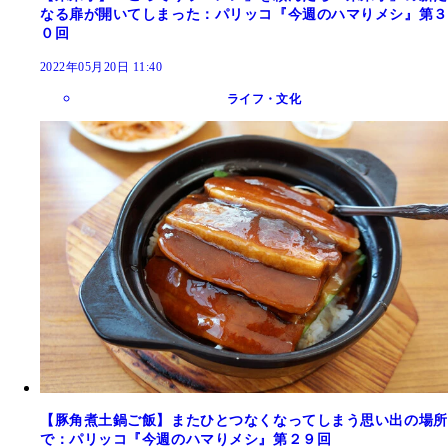
なる扉が開いてしまった：パリッコ『今週のハマりメシ』第３
０回
2022年05月20日 11:40
ライフ・文化
【豚角煮土鍋ご飯】またひとつなくなってしまう思い出の場所
で：パリッコ『今週のハマりメシ』第２９回