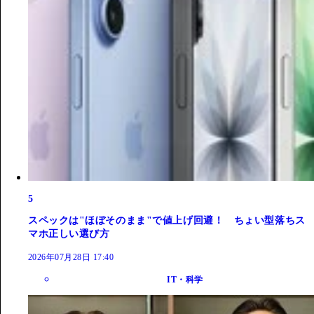
5
スペックは"ほぼそのまま"で値上げ回避！ ちょい型落ちス
マホ正しい選び方
2026年07月28日 17:40
IT・科学