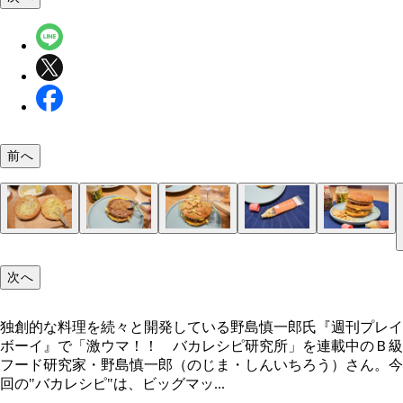
前へ
（１）トースト！ ビッグマックを解体し、クラウ
（２）背脂！ バンズに焦げ目がついたらトースタ
（３）チップ！ さらにビッグマックの隙間にガー
（４）チューブ！ ニンニクの香りをブーストする
（５）完成！「ニンニクまみれビッグマック」
（バンズ上）とヒール（バンズ下）に付着したレタ
ら取り出し、ビッグマックを元の形に戻しながらニ
クチップもたっぷり挟む。ザクザクの食感と香ばし
め、にんにくチューブのフタを開けて置いておく。
次へ
どをよけ、内側にガーリックマーガリンをたっぷり
クをいろいろと足す。ビーフパティにはにんにく背
味がおいしさを引き立てる。お好みの量を挟んだら
だけでさらに強烈なニンニク感を堪能可能。ニンニ
てトースターで焼こう
たっぷり塗りたくろう
ッグマックを元の形に整える
まみれて猛暑を乗り切ろうぜ！
独創的な料理を続々と開発している野島慎一郎氏『週刊プレイ
ボーイ』で「激ウマ！！ バカレシピ研究所」を連載中のＢ級
独創的な料理を続々と開発している野島慎一郎氏
フード研究家・野島慎一郎（のじま・しんいちろう）さん。今
回の"バカレシピ"は、ビッグマッ...