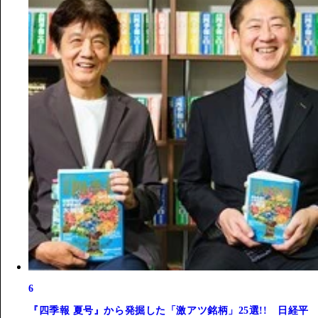
6
『四季報 夏号』から発掘した「激アツ銘柄」25選!! 日経平