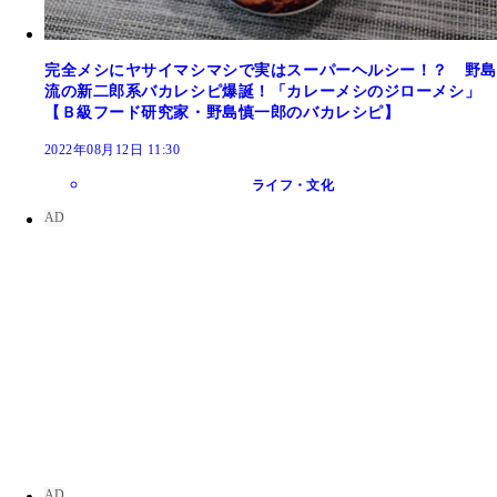
完全メシにヤサイマシマシで実はスーパーヘルシー！？ 野島
流の新二郎系バカレシピ爆誕！「カレーメシのジローメシ」
【Ｂ級フード研究家・野島慎一郎のバカレシピ】
2022年08月12日 11:30
ライフ・文化