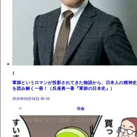
1
軍師というロマンが投影されてきた物語から、日本人の精神史
を読み解く一冊！（呉座勇一著『軍師の日本史』）
2026年08月04日 06:30
社会