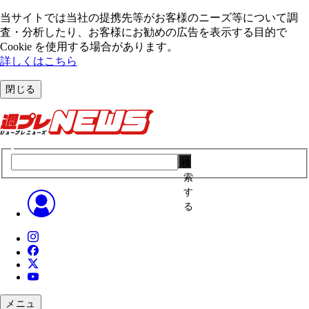
当サイトでは当社の提携先等がお客様のニーズ等について調
査・分析したり、お客様にお勧めの広告を表⽰する⽬的で
Cookie を使⽤する場合があります。
詳しくはこちら
閉じる
検
索
す
る
メニュ