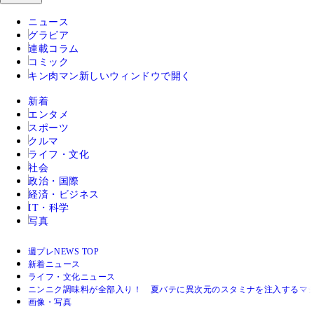
ニュース
グラビア
連載コラム
コミック
キン肉マン
新しいウィンドウで開く
新着
エンタメ
スポーツ
クルマ
ライフ・文化
社会
政治・国際
経済・ビジネス
IT・科学
写真
週プレNEWS TOP
新着ニュース
ライフ・文化ニュース
ニンニク調味料が全部入り！ 夏バテに異次元のスタミナを注入するマ
画像・写真