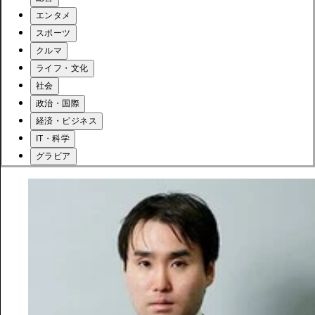
エンタメ
スポーツ
クルマ
ライフ・文化
社会
政治・国際
経済・ビジネス
IT・科学
グラビア