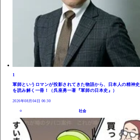
1
軍師というロマンが投影されてきた物語から、日本人の精神史
を読み解く一冊！（呉座勇一著『軍師の日本史』）
2026年08月04日 06:30
社会