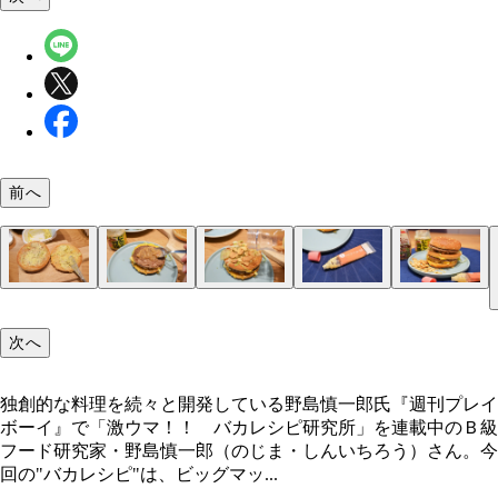
前へ
（１）トースト！ ビッグマックを解体し、クラウ
（２）背脂！ バンズに焦げ目がついたらトースタ
（３）チップ！ さらにビッグマックの隙間にガー
（４）チューブ！ ニンニクの香りをブーストする
（５）完成！「ニンニクまみれビッグマック」
（バンズ上）とヒール（バンズ下）に付着したレタ
ら取り出し、ビッグマックを元の形に戻しながらニ
クチップもたっぷり挟む。ザクザクの食感と香ばし
め、にんにくチューブのフタを開けて置いておく。
次へ
どをよけ、内側にガーリックマーガリンをたっぷり
クをいろいろと足す。ビーフパティにはにんにく背
味がおいしさを引き立てる。お好みの量を挟んだら
だけでさらに強烈なニンニク感を堪能可能。ニンニ
てトースターで焼こう
たっぷり塗りたくろう
ッグマックを元の形に整える
まみれて猛暑を乗り切ろうぜ！
独創的な料理を続々と開発している野島慎一郎氏『週刊プレイ
ボーイ』で「激ウマ！！ バカレシピ研究所」を連載中のＢ級
独創的な料理を続々と開発している野島慎一郎氏
フード研究家・野島慎一郎（のじま・しんいちろう）さん。今
回の"バカレシピ"は、ビッグマッ...