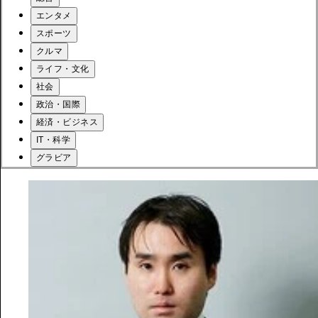
エンタメ
スポーツ
クルマ
ライフ・文化
社会
政治・国際
経済・ビジネス
IT・科学
グラビア