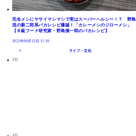
完全メシにヤサイマシマシで実はスーパーヘルシー！？ 野島
流の新二郎系バカレシピ爆誕！「カレーメシのジローメシ」
【Ｂ級フード研究家・野島慎一郎のバカレシピ】
2022年08月12日 11:30
ライフ・文化