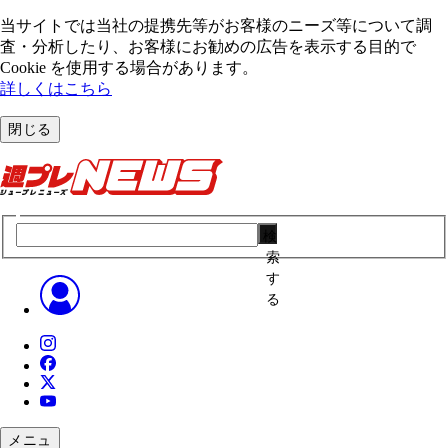
当サイトでは当社の提携先等がお客様のニーズ等について調
査・分析したり、お客様にお勧めの広告を表⽰する⽬的で
Cookie を使⽤する場合があります。
詳しくはこちら
閉じる
検
索
す
る
メニュ