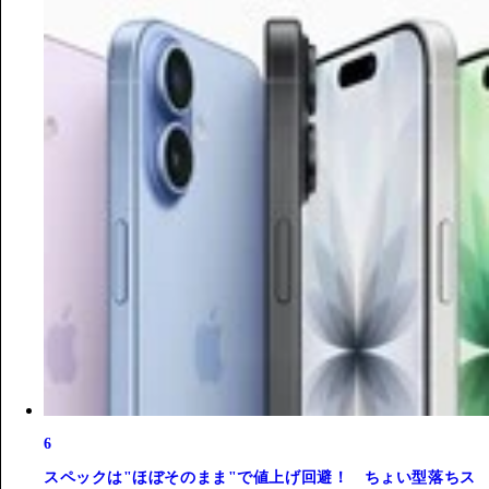
6
スペックは"ほぼそのまま"で値上げ回避！ ちょい型落ちス