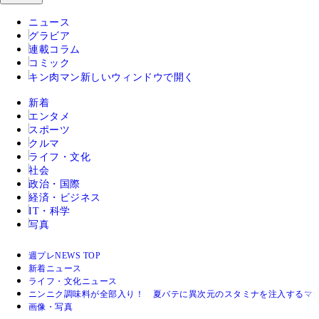
ニュース
グラビア
連載コラム
コミック
キン肉マン
新しいウィンドウで開く
新着
エンタメ
スポーツ
クルマ
ライフ・文化
社会
政治・国際
経済・ビジネス
IT・科学
写真
週プレNEWS TOP
新着ニュース
ライフ・文化ニュース
ニンニク調味料が全部入り！ 夏バテに異次元のスタミナを注入するマ
画像・写真