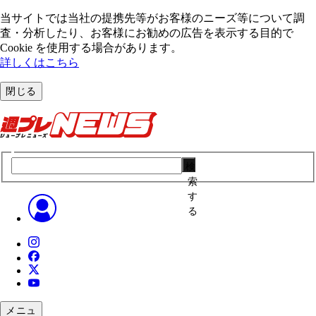
当サイトでは当社の提携先等がお客様のニーズ等について調
査・分析したり、お客様にお勧めの広告を表⽰する⽬的で
Cookie を使⽤する場合があります。
詳しくはこちら
閉じる
検
索
す
る
メニュ