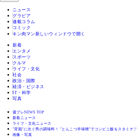
ニュース
グラビア
連載コラム
コミック
キン肉マン
新しいウィンドウで開く
新着
エンタメ
スポーツ
クルマ
ライフ・文化
社会
政治・国際
経済・ビジネス
IT・科学
写真
週プレNEWS TOP
新着ニュース
ライフ・文化ニュース
"背脂"に次ぐ男の調味料！ "とんこつ辛味噌"でコンビニ飯をスタミナア
画像・写真