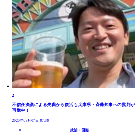
2
不信任決議による失職から復活も兵庫県・斉藤知事への批判が
再燃中！
2026年08月07日 07:30
政治・国際