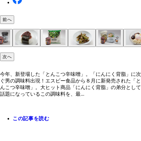
前へ
とんこつ辛味噌チーズバーガー【チーズバーガー】
とんこつ辛味噌焼きおにぎり【塩おにぎり＋海苔】
無限えだまめ【冷凍枝豆】①冷凍枝豆を袋の表示ど
ガッツリとんこつ辛味噌ポテサラ【つまみにんにく
辛味噌チキンの冷ややっこ【ほぐしサラダチキン＋
赤いとんこつ辛味噌カレー【ご飯＋焼き豚＋レトル
赤い豚とろチャーハン【冷凍チャーハン＋豚とろ焼
とんこつ辛味噌ネギ玉うどん【冷凍うどん＋刻みネ
からか麺風の一風堂カップ麺【一風堂 赤丸新味博
にんにく背脂＋とんこつ辛味噌のペヤング【ペヤン
次へ
ガーの間に塗るだけ。シンプルな味つけのバーガー
にぎりの片面にとんこつ辛味噌を塗り広げ、その面
レンジで加熱する②熱いうちに、皮ごととんこつ辛
テトサラダ＋温泉卵】①つまみにんにく適量を袋の
腐】①サラダチキンをほぐし、とんこつ辛味噌を加
レー】①皿にご飯を入れ、とんこつ辛味噌を加えて
①豚とろ、冷凍チャーハンを袋の表示どおり加熱し
卵】①冷凍うどんを指定の時間レンチンする②刻み
こつ［セブンプレミアム］】完成したカップ麺にお
ースやきそば＋にんにく背脂】①ペヤングを作り、
ッピングすると手堅くハマる
にしてトースターで２分焼く②海苔で巻いたら完成
を加えて混ぜ合わせる
らスプーンの背などで叩いて砕く②ポテトサラダに
あえる②豆腐にのせて、仕上げにお好みでゴマを散
る②温めたレトルトカレーをかけ、焼き豚をトッピ
ら、熱いうちにとんこつ辛味噌とともに混ぜ合わせ
にとんこつ辛味噌を加えてあえる。③うどんに②の
の量のとんこつ辛味噌をのせるだけ。赤丸新味が、
スは半量程度で仕上げる②にんにく背脂ととんこつ
今年、新登場した「とんこつ辛味噌」。「にんにく背脂」に次
にんにくをふりかけ、温泉卵をのせ、とんこつ辛味
たら完成
味噌、仕上げに卵黄をのせたら完成
か麺に進化するイメージ
噌を１：１の比率でガッツリ混ぜる
ぐ男の調味料出現！エスビー食品から８月に新発売された「と
添える
んこつ辛味噌」。大ヒット商品「にんにく背脂」の弟分として
話題になっているこの調味料を、最...
この記事を読む