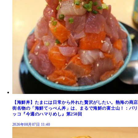
【海鮮丼】たまには日常から外れた贅沢がしたい。熱海の商店
街名物の「海鮮てっぺん丼」は、まるで海鮮の富士山！：パリ
ッコ『今週のハマりめし』第250回
2026年08月07日 11:40