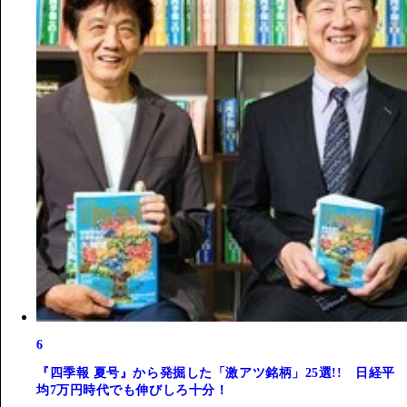
6
『四季報 夏号』から発掘した「激アツ銘柄」25選!! 日経平
均7万円時代でも伸びしろ十分！