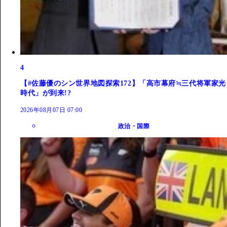
4
【#佐藤優のシン世界地図探索172】「高市幕府≒三代将軍家光
時代」が到来!?
2026年08月07日 07:00
政治・国際