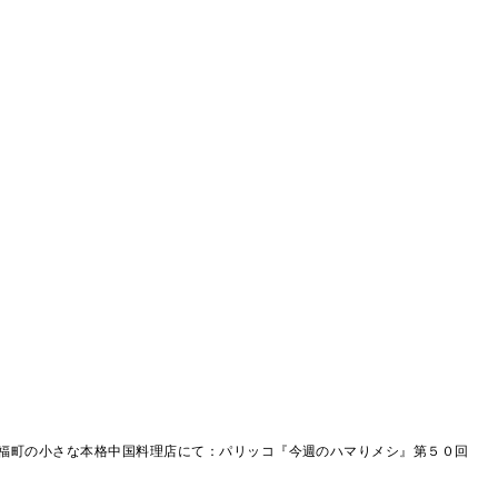
福町の小さな本格中国料理店にて：パリッコ『今週のハマりメシ』第５０回