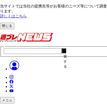
当サイトでは当社の提携先等がお客様のニーズ等について調査・
ります。
詳しくはこちら
閉じる
検
索
す
る
メニュ