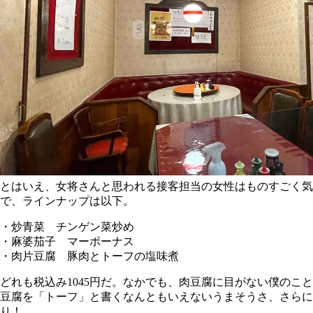
とはいえ、女将さんと思われる接客担当の女性はものすごく気
で、ラインナップは以下。
・炒青菜 チンゲン菜炒め
・麻婆茄子 マーボーナス
・肉片豆腐 豚肉とトーフの塩味煮
どれも税込み1045円だ。なかでも、肉豆腐に目がない僕の
豆腐を「トーフ」と書くなんともいえないうまそうさ、さらに
り！