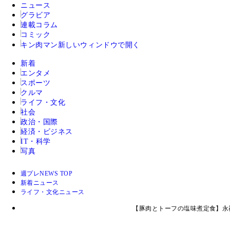
ニュース
グラビア
連載コラム
コミック
キン肉マン
新しいウィンドウで開く
新着
エンタメ
スポーツ
クルマ
ライフ・文化
社会
政治・国際
経済・ビジネス
IT・科学
写真
週プレNEWS TOP
新着ニュース
ライフ・文化ニュース
【豚肉とトーフの塩味煮定食】永