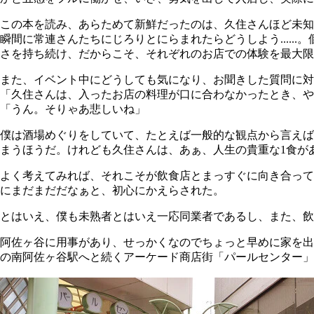
この本を読み、あらためて新鮮だったのは、久住さんほど未知
瞬間に常連さんたちにじろりとにらまれたらどうしよう....
さを持ち続け、だからこそ、それぞれのお店での体験を最大限
また、イベント中にどうしても気になり、お聞きした質問に対
「久住さんは、入ったお店の料理が口に合わなかったとき、や
「うん。そりゃあ悲しいね」
僕は酒場めぐりをしていて、たとえば一般的な観点から言えば
まうほうだ。けれども久住さんは、あぁ、人生の貴重な1食があま
よく考えてみれば、それこそが飲食店とまっすぐに向き合って
にまだまだだなぁと、初心にかえらされた。
とはいえ、僕も未熟者とはいえ一応同業者であるし、また、飲
阿佐ヶ谷に用事があり、せっかくなのでちょっと早めに家を出
の南阿佐ヶ谷駅へと続くアーケード商店街「パールセンター