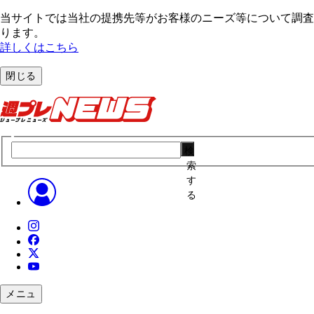
当サイトでは当社の提携先等がお客様のニーズ等について調査・
ります。
詳しくはこちら
閉じる
検
索
す
る
メニュ