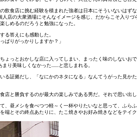
の飲食店に挑む経験を積まれた強者は日本にそういないはずな
..。個人店の大衆酒場にそんなイメージを感じ、だからこそ入り
楽しめるのだろうと勉強になった。
する答えにも感動した。
っぱりがっかりしますか？」
ちょっとおかしな店に入ってしまい、まったく味のしないおで
り美味しくなかった......と悲しまれる。
いる証拠だし、「なにかのネタになる」なんてうがった見かた
食店と勝負するのが最大の楽しみである男だ。それで思い出し
て、昼メシを食べつつ軽～く一杯やりたいなと思って、ふらふ
」を端とその終点あたりに、たこ焼きやお好み焼きなどをテイ