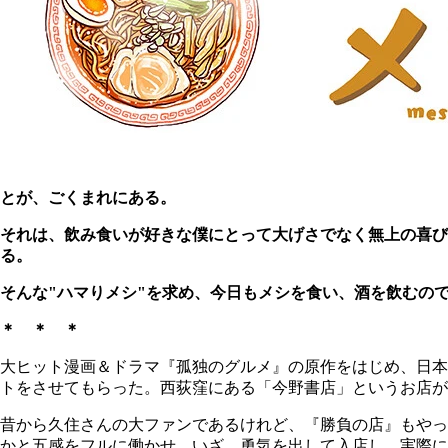
とが、ごくまれにある。
それは、飲み食いが好きな僕にとって大げさでなく無上の喜
る。
そんな"ハマりメシ"を求め、今日もメシを食い、酒を飲むの
＊ ＊ ＊
大ヒット漫画＆ドラマ『孤独のグルメ』の原作をはじめ、日本
トをさせてもらった。西荻窪にある「今野書店」というお店が
昔から久住さんの大ファンであるけれど、『勝負の店』もやっ
かと五感をフルに働かせ、いざ、勇気を出して入店し、実際に