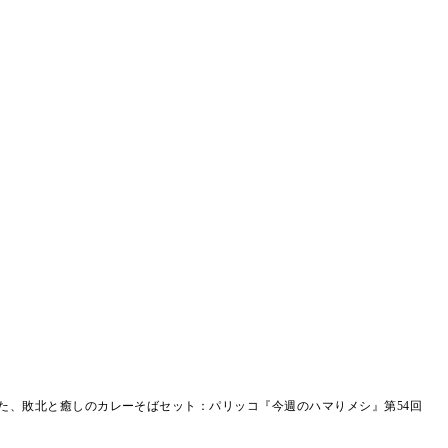
た、敗北と癒しのカレーそばセット：パリッコ『今週のハマりメシ』第54回