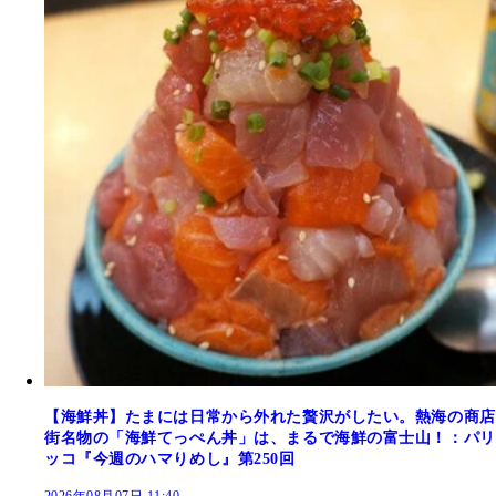
【海鮮丼】たまには日常から外れた贅沢がしたい。熱海の商店
街名物の「海鮮てっぺん丼」は、まるで海鮮の富士山！：パリ
ッコ『今週のハマりめし』第250回