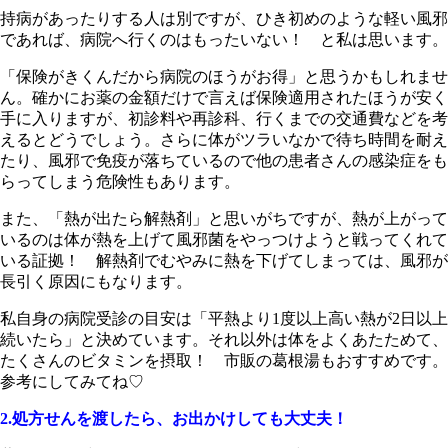
持病があったりする人は別ですが、ひき初めのような軽い風邪
であれば、病院へ行くのはもったいない！ と私は思います。
「保険がきくんだから病院のほうがお得」と思うかもしれませ
ん。確かにお薬の金額だけで言えば保険適用されたほうが安く
手に入りますが、初診料や再診科、行くまでの交通費などを考
えるとどうでしょう。さらに体がツラいなかで待ち時間を耐え
たり、風邪で免疫が落ちているので他の患者さんの感染症をも
らってしまう危険性もあります。
また、「熱が出たら解熱剤」と思いがちですが、熱が上がって
いるのは体が熱を上げて風邪菌をやっつけようと戦ってくれて
いる証拠！ 解熱剤でむやみに熱を下げてしまっては、風邪が
長引く原因にもなります。
私自身の病院受診の目安は「平熱より1度以上高い熱が2日以上
続いたら」と決めています。それ以外は体をよくあたためて、
たくさんのビタミンを摂取！ 市販の葛根湯もおすすめです。
参考にしてみてね♡
2.処方せんを渡したら、お出かけしても大丈夫！