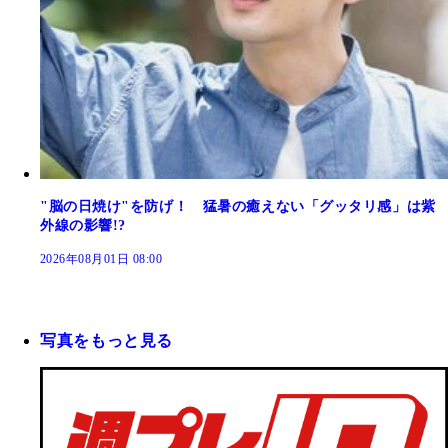
"脳の日焼け"を防げ！ 猛暑の癒えない「グッタリ感」は紫
外線の影響!?
2026年08月01日 08:00
写真をもっと見る