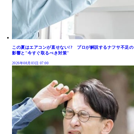
この夏はエアコンが直せない!? プロが解説するナフサ不足の
影響と"今すぐ取るべき対策"
2026年08月03日 07:00