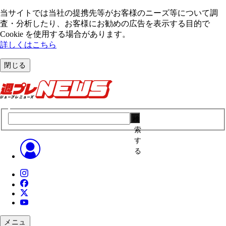
当サイトでは当社の提携先等がお客様のニーズ等について調
査・分析したり、お客様にお勧めの広告を表⽰する⽬的で
Cookie を使⽤する場合があります。
詳しくはこちら
閉じる
検
索
す
る
メニュ