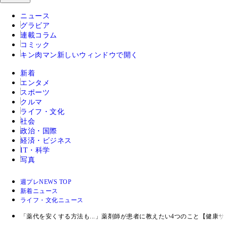
ニュース
グラビア
連載コラム
コミック
キン肉マン
新しいウィンドウで開く
新着
エンタメ
スポーツ
クルマ
ライフ・文化
社会
政治・国際
経済・ビジネス
IT・科学
写真
週プレNEWS TOP
新着ニュース
ライフ・文化ニュース
「薬代を安くする方法も...」薬剤師が患者に教えたい4つのこと【健康