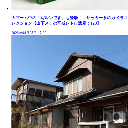
大ブーム中の「写ルンです」も登場！ サッカー系のカメラコ
レクション【山下メロの平成レトロ遺産：123】
2026年08月05日 17:00