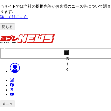
当サイトでは当社の提携先等がお客様のニーズ等について調査・
ります。
詳しくはこちら
閉じる
検
索
す
る
メニュ