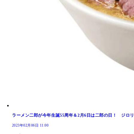
★チップスター にんにく醤油味（ヤマザキビスケッ
★クリスピーマカダミア ガーリック醤油味（ブルボ
★ポテトチップス ガーリック（湖池屋） にんにく
★堅ぶつ にんにく醤油味（亀田製菓） にんにくガツ
★ハートチップル（リスカ） にんにくガツン度：8点
ラーメン二郎が今年生誕55周年＆2月6日は二郎の日！ ジロ
★ぷち歌舞伎揚 超マシマシにんにく味（天乃屋） に
2023年02月06日 11:00
★絶品かっぱえびせん 五島灘の塩と揚げにんにく味（
★クランチポテト ダブルガーリック味（カルビー） 