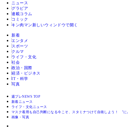
ニュース
グラビア
連載コラム
コミック
キン肉マン
新しいウィンドウで開く
新着
エンタメ
スポーツ
クルマ
ライフ・文化
社会
政治・国際
経済・ビジネス
IT・科学
写真
週プレNEWS TOP
新着ニュース
ライフ・文化ニュース
マスク着用も自己判断になる今こそ、スタミナつけて自衛しよう！ "に
画像・写真