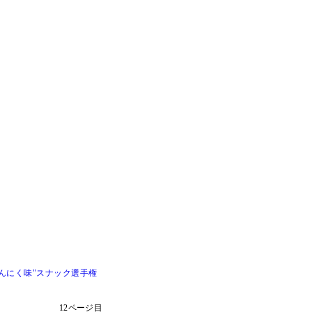
んにく味"スナック選手権
12ページ目