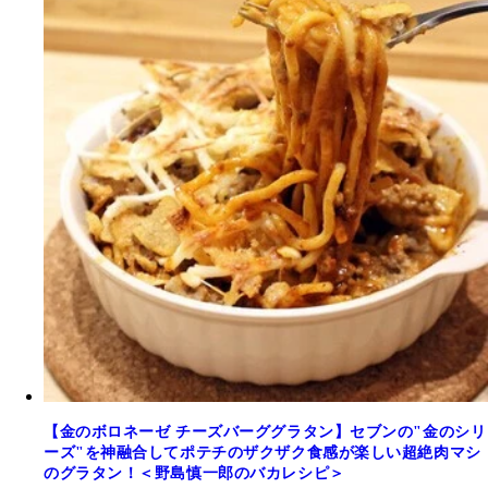
【金のボロネーゼ チーズバーググラタン】セブンの"金のシリ
ーズ"を神融合してポテチのザクザク食感が楽しい超絶肉マシ
のグラタン！＜野島慎一郎のバカレシピ＞