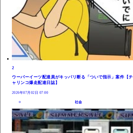
2
ウーバーイーツ配達員がキッパリ断る「ついで指示」案件【チ
ャリンコ爆走配達日誌】
2026年07月02日 07:00
社会