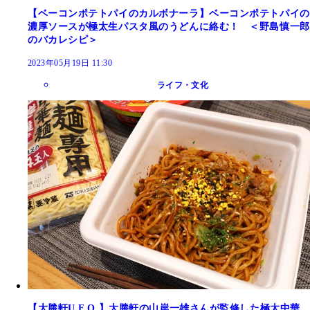
【ベーコンポテトパイのカルボナーラ】ベーコンポテトパイの
濃厚ソースが極太生パスタ風のうどんに絡む！ ＜野島慎一郎
のバカレシピ＞
2023年05月19日 11:30
ライフ・文化
【大勝軒U.F.O.】大勝軒の山岸一雄さんが監修した極太中華