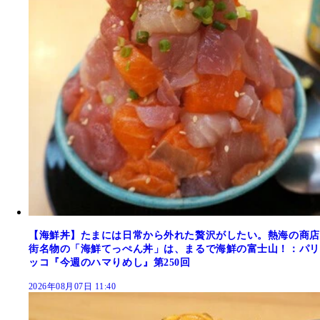
【海鮮丼】たまには日常から外れた贅沢がしたい。熱海の商店
街名物の「海鮮てっぺん丼」は、まるで海鮮の富士山！：パリ
ッコ『今週のハマりめし』第250回
2026年08月07日 11:40