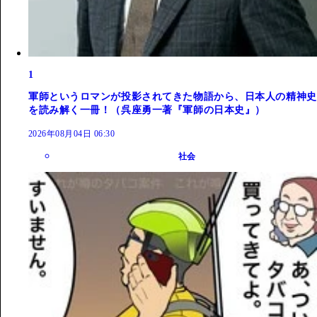
1
軍師というロマンが投影されてきた物語から、日本人の精神史
を読み解く一冊！（呉座勇一著『軍師の日本史』）
2026年08月04日 06:30
社会