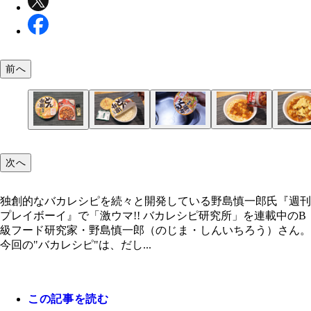
前へ
（１）刺す！ どん兵衛かき揚げ天ぷらうどんのフ
（２）お湯！ カップに熱湯を注いで5分待ったら
（３）麻婆！ あらかじめ温めておいたレトルトの
（４）仕上げ！ かき揚げを砕いて麻婆豆腐の上に
（５）完成！「かき揚げどん兵衛のマーボー麺」
開けたら粉末スープとかき揚げを取り出し、フタに
プ焼きそばの要領で湯切りする。そして再び熱湯を
豆腐を（２）の上からぶっかけよう。麻婆豆腐は何
せ、お好みで花椒と刻みネギを振りかけたら出来上
次へ
などで湯切り用の穴を開ける。お子さまがやる場合
の半分～3分の2程度注ぎ、粉末スープを半分ほど
ってもいいが、辛口のものほどハマる。無理のない
り。和食と中華料理の融合がこんなに合うなんて！
いにくれぐれも気をつけよう
しっかり溶かそう
で辛いものを選んでほしい
中友好の味の誕生を祝福せよ！
独創的なバカレシピを続々と開発している野島慎一郎氏『週刊
プレイボーイ』で「激ウマ!! バカレシピ研究所」を連載中のB
独創的なバカレシピを続々と開発している野島慎一
級フード研究家・野島慎一郎（のじま・しんいちろう）さん。
今回の"バカレシピ"は、だし...
この記事を読む