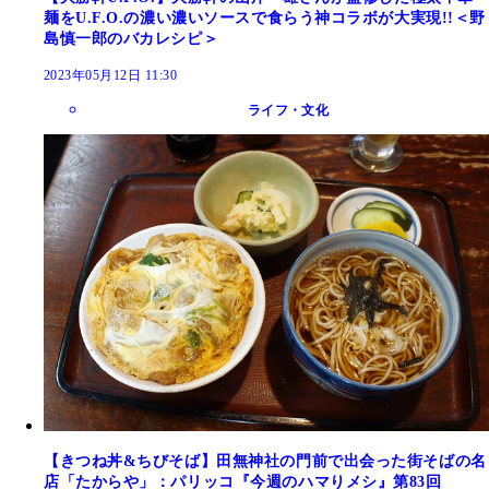
麺をU.F.O.の濃い濃いソースで食らう神コラボが大実現!!＜野
島慎一郎のバカレシピ＞
2023年05月12日 11:30
ライフ・文化
【きつね丼&ちびそば】田無神社の門前で出会った街そばの名
店「たからや」：パリッコ『今週のハマりメシ』第83回