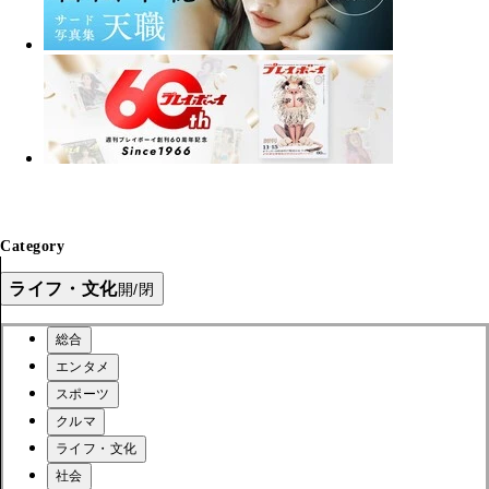
Category
ライフ・文化
開/閉
総合
エンタメ
スポーツ
クルマ
ライフ・文化
社会