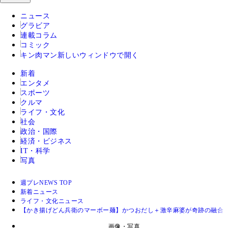
ニュース
グラビア
連載コラム
コミック
キン肉マン
新しいウィンドウで開く
新着
エンタメ
スポーツ
クルマ
ライフ・文化
社会
政治・国際
経済・ビジネス
IT・科学
写真
週プレNEWS TOP
新着ニュース
ライフ・文化ニュース
【かき揚げどん兵衛のマーボー麺】かつおだし＋激辛麻婆が奇跡の融合
画像・写真