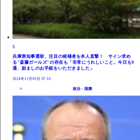
5
兵庫県知事選挙、注目の候補者を本人直撃！ サイン求め
る"斎藤ガールズ"の存在も「非常にうれしいこと。今日も9
通、励ましのお手紙をいただきました」
2024年11月05日 07:10
政治・国際