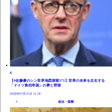
6
【#佐藤優のシン世界地図探索171】世界の未来を左右する
「ドイツ第四帝国」の夢と野望
2026年07月31日 11:30
政治・国際