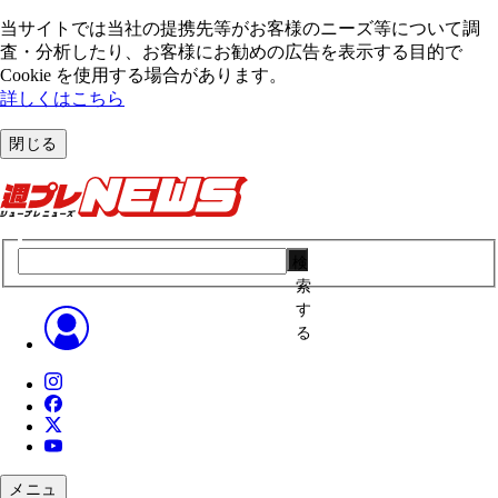
当サイトでは当社の提携先等がお客様のニーズ等について調
査・分析したり、お客様にお勧めの広告を表⽰する⽬的で
Cookie を使⽤する場合があります。
詳しくはこちら
閉じる
検
索
す
る
メニュ