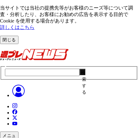
当サイトでは当社の提携先等がお客様のニーズ等について調
査・分析したり、お客様にお勧めの広告を表⽰する⽬的で
Cookie を使⽤する場合があります。
詳しくはこちら
閉じる
検
索
す
る
メニュ