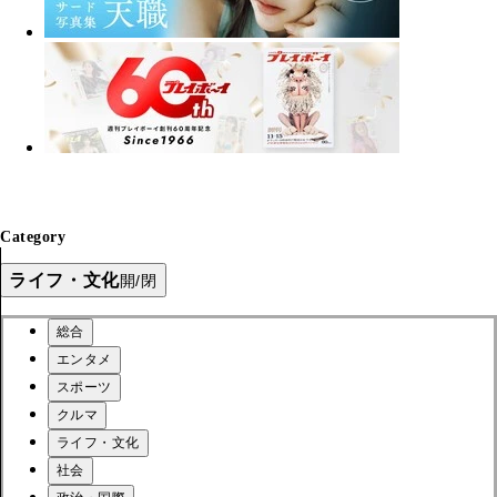
Category
ライフ・文化
開/閉
総合
エンタメ
スポーツ
クルマ
ライフ・文化
社会