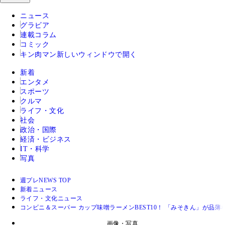
ニュース
グラビア
連載コラム
コミック
キン肉マン
新しいウィンドウで開く
新着
エンタメ
スポーツ
クルマ
ライフ・文化
社会
政治・国際
経済・ビジネス
IT・科学
写真
週プレNEWS TOP
新着ニュース
ライフ・文化ニュース
コンビニ＆スーパー カップ味噌ラーメンBEST10！ 「みそきん」が品
画像・写真