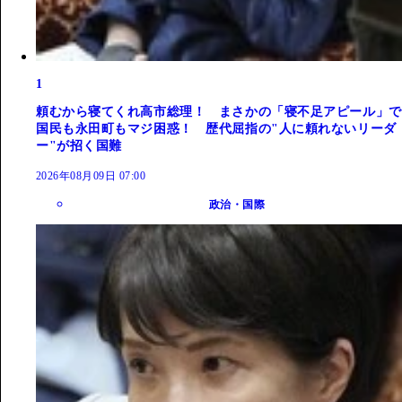
1
頼むから寝てくれ高市総理！ まさかの「寝不足アピール」で
国民も永田町もマジ困惑！ 歴代屈指の"人に頼れないリーダ
ー"が招く国難
2026年08月09日 07:00
政治・国際