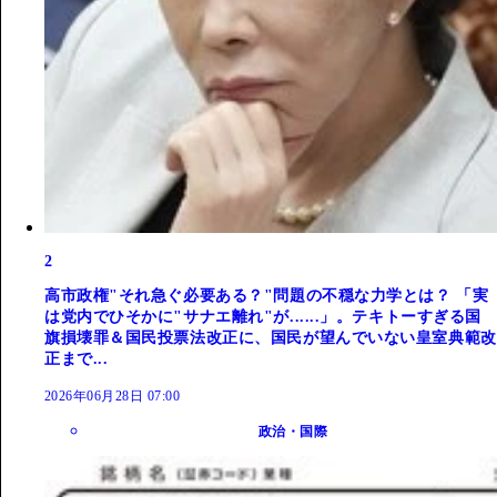
2
高市政権"それ急ぐ必要ある？"問題の不穏な力学とは？ 「実
は党内でひそかに"サナエ離れ"が......」。テキトーすぎる国
旗損壊罪＆国民投票法改正に、国民が望んでいない皇室典範改
正まで...
2026年06月28日 07:00
政治・国際