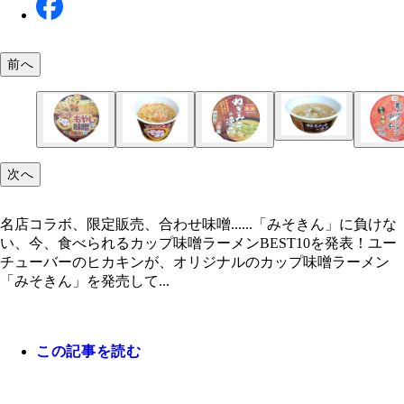
前へ
第1位「すみれ札幌濃厚みそ」◯321円（セブンプ
第7位「けやき札幌味噌ラーメン」◯320円（日清
第6位「名店の味純連札幌濃厚みそ」◯280円（サ
第9位「ニュータッチ凄麺ねぎみその逸品」◯261
ム）
ミリーマート限定）
食品）
第1位「すみれ札幌濃厚みそ」◯321円（セブンプ
マダイ）
次へ
第5位「カップヌードル激辛味噌ビッグ」◯264円
第4位「マルちゃん大島 味噌ラーメン」◯311円（
ム）
第10位「マルちゃんでかまる バリシャキ! もやし
第10位「マルちゃんでかまる バリシャキ! もやし
第9位「ニュータッチ凄麺ねぎみその逸品」◯261
第8位「蒙古タンメン中本辛旨味噌」◯237円（セ
第8位「蒙古タンメン中本辛旨味噌」◯237円（セ
第7位「けやき札幌味噌ラーメン」◯320円（日清
第6位「名店の味純連札幌濃厚みそ」◯280円（サ
第5位「カップヌードル激辛味噌ビッグ」◯264円
第4位「マルちゃん大島 味噌ラーメン」◯311円（
第3位「カップヌードル味噌」◯231円（日清）
第3位「カップヌードル味噌」◯231円（日清）
第2位「マルちゃん 三ん寅味噌ラーメン」◯264円
第2位「マルちゃん 三ん寅味噌ラーメン」◯264円
清）
産）
ラーメン」◯264円（東洋水産）
ラーメン」◯264円（東洋水産）
マダイ）
レミアム）
レミアム）
ミリーマート限定）
食品）
清）
産）
水産）
水産）
名店コラボ、限定販売、合わせ味噌......「みそきん」に負けな
い、今、食べられるカップ味噌ラーメンBEST10を発表！ユー
チューバーのヒカキンが、オリジナルのカップ味噌ラーメン
「みそきん」を発売して...
この記事を読む