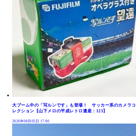
大ブーム中の「写ルンです」も登場！ サッカー系のカメラコ
レクション【山下メロの平成レトロ遺産：123】
2026年08月05日 17:00