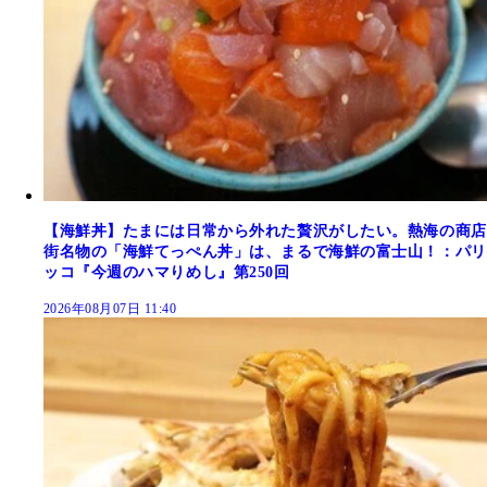
【海鮮丼】たまには日常から外れた贅沢がしたい。熱海の商店
街名物の「海鮮てっぺん丼」は、まるで海鮮の富士山！：パリ
ッコ『今週のハマりめし』第250回
2026年08月07日 11:40