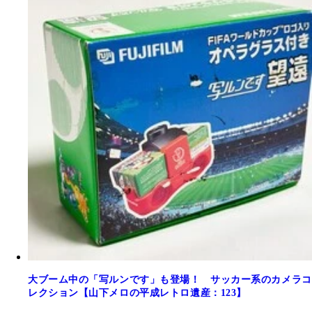
大ブーム中の「写ルンです」も登場！ サッカー系のカメラコ
レクション【山下メロの平成レトロ遺産：123】