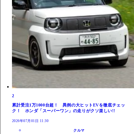
2
累計受注1万1000台超！ 異例の大ヒットEVを徹底チェッ
ク！ ホンダ「スーパーワン」の走りがクソ楽しい!!
2026年07月01日 11:30
クルマ