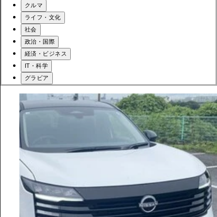
クルマ
ライフ・文化
社会
政治・国際
経済・ビジネス
IT・科学
グラビア