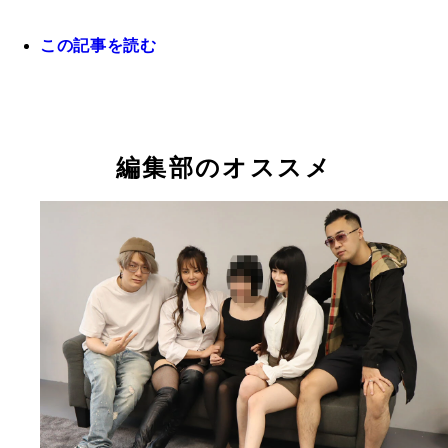
この記事を読む
小堀善友 男性不妊、勃起障害、射精障害、性感染
専門とする泌尿器科医。各種メディアに寄稿、出演
いる。著書に『泌尿器科医が教えるオトコの「性」
編集部のオススメ
慣病』（中央公論新社）など