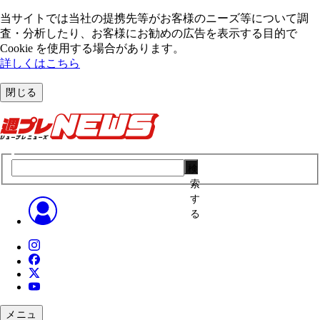
当サイトでは当社の提携先等がお客様のニーズ等について調
査・分析したり、お客様にお勧めの広告を表⽰する⽬的で
Cookie を使⽤する場合があります。
詳しくはこちら
閉じる
検
索
す
る
メニュ