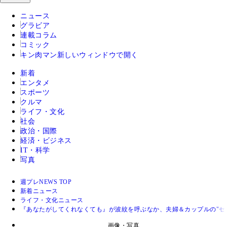
ニュース
グラビア
連載コラム
コミック
キン肉マン
新しいウィンドウで開く
新着
エンタメ
スポーツ
クルマ
ライフ・文化
社会
政治・国際
経済・ビジネス
IT・科学
写真
週プレNEWS TOP
新着ニュース
ライフ・文化ニュース
『あなたがしてくれなくても』が波紋を呼ぶなか、夫婦＆カップルの"セ
画像・写真