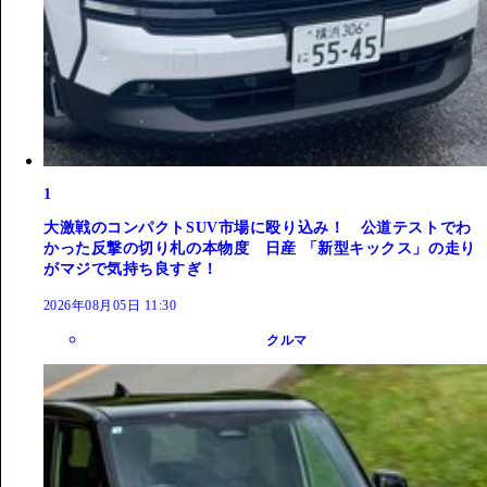
1
大激戦のコンパクトSUV市場に殴り込み！ 公道テストでわ
かった反撃の切り札の本物度 日産 「新型キックス」の走り
がマジで気持ち良すぎ！
2026年08月05日 11:30
クルマ