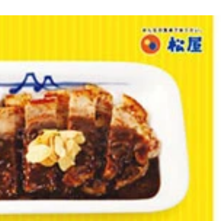
チェーン居酒屋、コンビニなどなど。時代を映す鏡でした（山
ものが存在したりと小さな変化が起きていたのです。裏側には