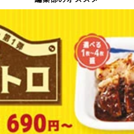
した。平成に多かった広告は流行し始めた携帯電話ショップ、
な武富士。実は途中で菜の花が増えていたり、富士山の写真の