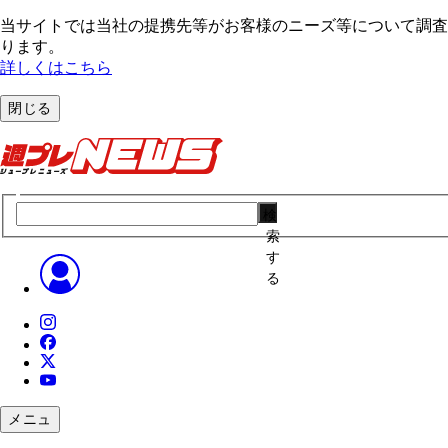
当サイトでは当社の提携先等がお客様のニーズ等について調査・
ります。
詳しくはこちら
閉じる
検
索
す
る
メニュ