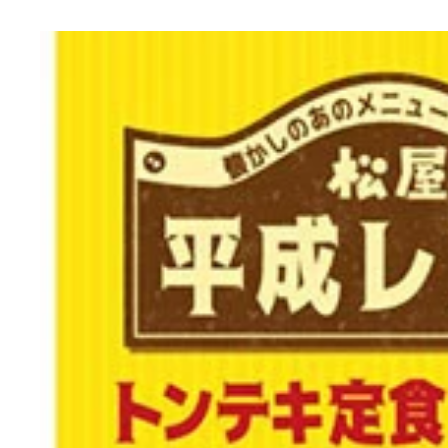
ポケットティッシュは長らく無料で配布されてきま
TBHは「つぼ八」の略!!
定番の消費者金融系ティッシュで菜の花畑が印象的
レトロ遺産を掘り返す山下メロ氏
タレントと金利情報などをプリント（山下）