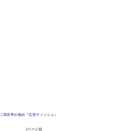
けに現存率が低め『広告ティッシュ』
2ページ目