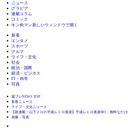
ニュース
グラビア
連載コラム
コミック
キン肉マン
新しいウィンドウで開く
新着
エンタメ
スポーツ
クルマ
ライフ・文化
社会
政治・国際
経済・ビジネス
IT・科学
写真
週プレNEWS TOP
新着ニュース
ライフ・文化ニュース
【新連載・山下メロの平成レトロ遺産】平成レトロ遺産001：無料なだ
画像・写真