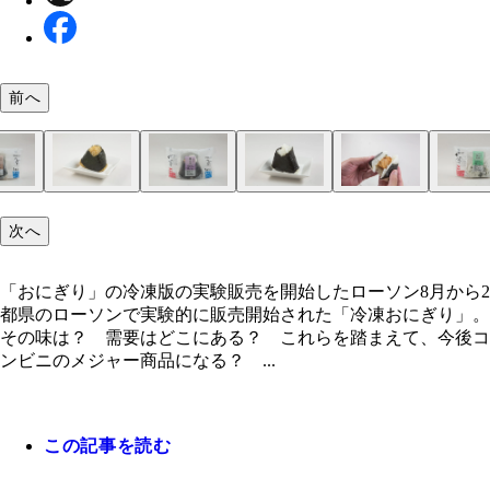
前へ
五目おこわ（税込154円） 500W：1分50秒／1500
胡麻さけ（税込138円） 500W：2分／1500W：40
赤飯おこわ（税込149円） 500W：1分40秒／1500
鶏五目（税込138円） 500W：2分／1500W：45秒
焼さけ（税込268円） 500W：2分10秒／1500W：4
さけはフレーク状のものでなく、大判の切り身が入
わかめごはん（税込138円） 500W：1分50秒／150
次へ
秒
秒
こだわりが感じられる
40秒
「おにぎり」の冷凍版の実験販売を開始したローソ
「おにぎり」の冷凍版の実験販売を開始したローソン8月から2
都県のローソンで実験的に販売開始された「冷凍おにぎり」。
その味は？ 需要はどこにある？ これらを踏まえて、今後コ
ンビニのメジャー商品になる？ ...
この記事を読む