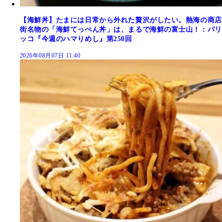
【海鮮丼】たまには日常から外れた贅沢がしたい。熱海の商店
街名物の「海鮮てっぺん丼」は、まるで海鮮の富士山！：パリ
ッコ『今週のハマりめし』第250回
2026年08月07日 11:40