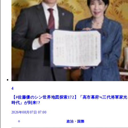
4
【#佐藤優のシン世界地図探索172】「高市幕府≒三代将軍家光
時代」が到来!?
2026年08月07日 07:00
政治・国際