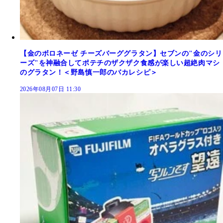
【金のボロネーゼ チーズバーググラタン】セブンの"金のシリ
ーズ"を神融合してポテチのザクザク食感が楽しい超絶肉マシ
のグラタン！＜野島慎一郎のバカレシピ＞
2026年08月07日 11:30