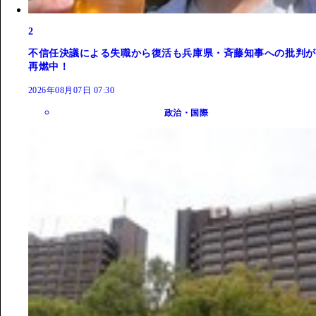
2
不信任決議による失職から復活も兵庫県・斉藤知事への批判が
再燃中！
2026年08月07日 07:30
政治・国際