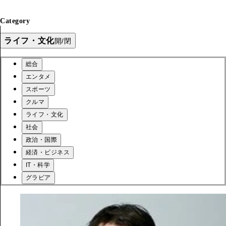
Category
ライフ・文化
開/閉
総合
エンタメ
スポーツ
クルマ
ライフ・文化
社会
政治・国際
経済・ビジネス
IT・科学
グラビア