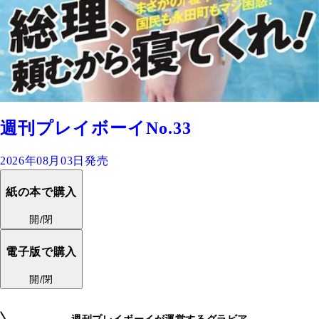
週刊プレイボーイNo.33
2026年08月03日発売
紙の本で購入
開/閉
電子版で購入
開/閉