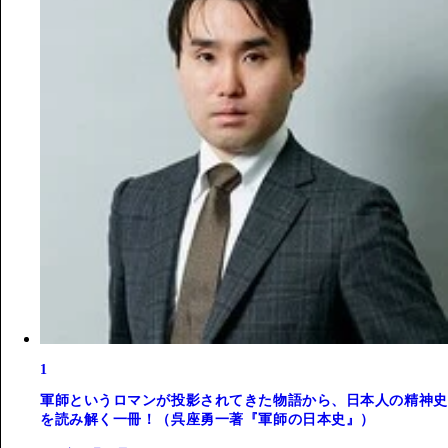
1
軍師というロマンが投影されてきた物語から、日本人の精神史
を読み解く一冊！（呉座勇一著『軍師の日本史』）