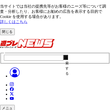
当サイトでは当社の提携先等がお客様のニーズ等について調
査・分析したり、お客様にお勧めの広告を表⽰する⽬的で
Cookie を使⽤する場合があります。
詳しくはこちら
閉じる
検
索
す
る
メニュ