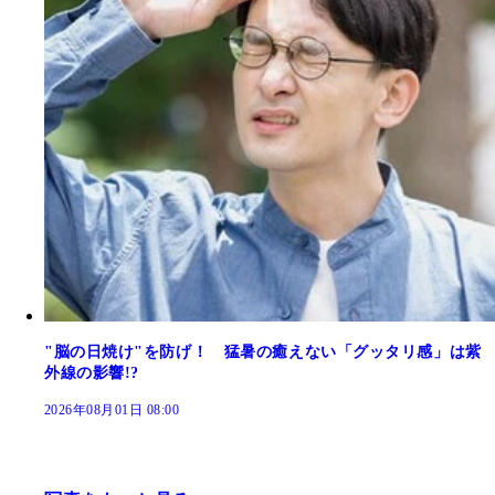
"脳の日焼け"を防げ！ 猛暑の癒えない「グッタリ感」は紫
外線の影響!?
2026年08月01日 08:00