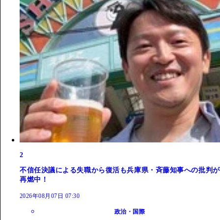
2
不信任決議による失職から復活も兵庫県・斉藤知事への批判が
再燃中！
2026年08月07日 07:30
政治・国際