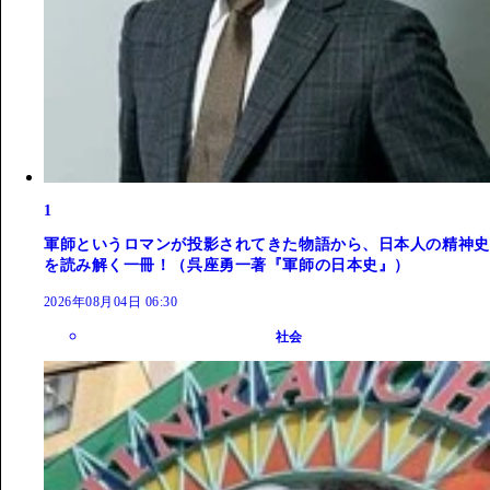
1
軍師というロマンが投影されてきた物語から、日本人の精神史
を読み解く一冊！（呉座勇一著『軍師の日本史』）
2026年08月04日 06:30
社会