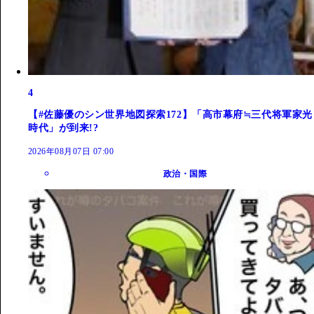
4
【#佐藤優のシン世界地図探索172】「高市幕府≒三代将軍家光
時代」が到来!?
2026年08月07日 07:00
政治・国際