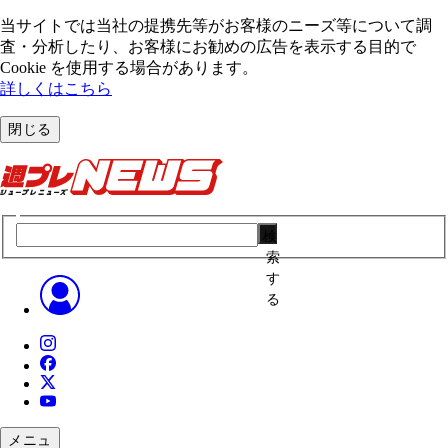
当サイトでは当社の提携先等がお客様のニーズ等について調
査・分析したり、お客様にお勧めの広告を表⽰する⽬的で
Cookie を使⽤する場合があります。
詳しくはこちら
閉じる
検
索
す
る
メニュ