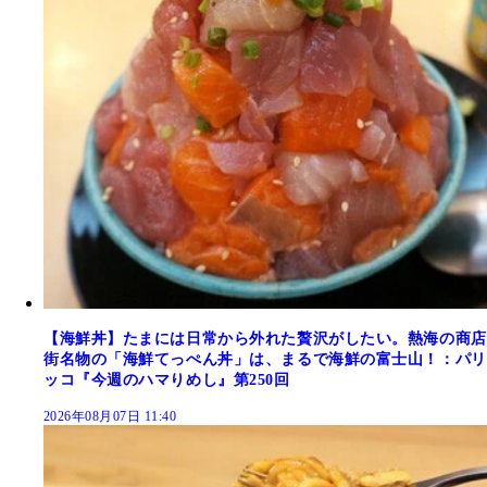
【海鮮丼】たまには日常から外れた贅沢がしたい。熱海の商店
街名物の「海鮮てっぺん丼」は、まるで海鮮の富士山！：パリ
ッコ『今週のハマりめし』第250回
2026年08月07日 11:40