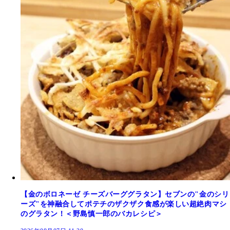
【金のボロネーゼ チーズバーググラタン】セブンの"金のシリ
ーズ"を神融合してポテチのザクザク食感が楽しい超絶肉マシ
のグラタン！＜野島慎一郎のバカレシピ＞