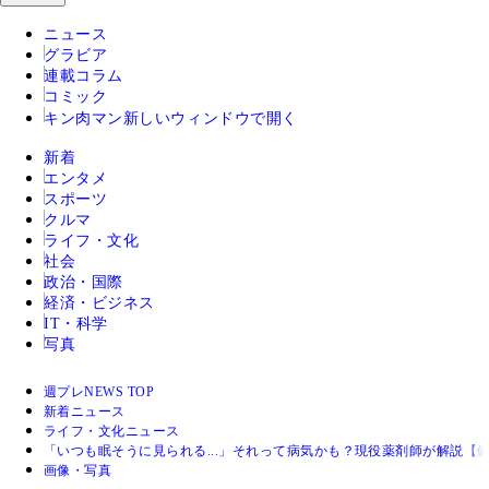
ニュース
グラビア
連載コラム
コミック
キン肉マン
新しいウィンドウで開く
新着
エンタメ
スポーツ
クルマ
ライフ・文化
社会
政治・国際
経済・ビジネス
IT・科学
写真
週プレNEWS TOP
新着ニュース
ライフ・文化ニュース
「いつも眠そうに見られる...」それって病気かも？現役薬剤師が解説【
画像・写真