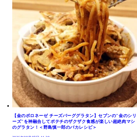
【金のボロネーゼ チーズバーググラタン】セブンの"金のシリ
ーズ"を神融合してポテチのザクザク食感が楽しい超絶肉マシ
のグラタン！＜野島慎一郎のバカレシピ＞