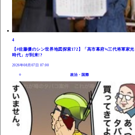
4
【#佐藤優のシン世界地図探索172】「高市幕府≒三代将軍家光
時代」が到来!?
2026年08月07日 07:00
政治・国際