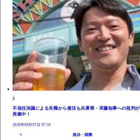
2
不信任決議による失職から復活も兵庫県・斉藤知事への批判が
再燃中！
2026年08月07日 07:30
政治・国際