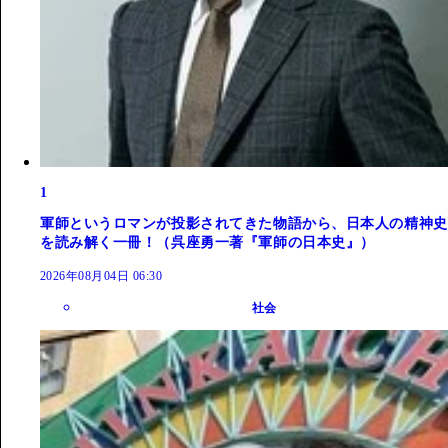
1
軍師というロマンが投影されてきた物語から、日本人の精神史
を読み解く一冊！（呉座勇一著『軍師の日本史』）
2026年08月04日 06:30
社会