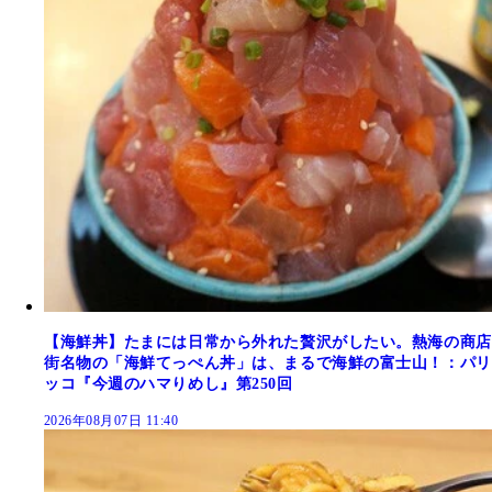
【海鮮丼】たまには日常から外れた贅沢がしたい。熱海の商店
街名物の「海鮮てっぺん丼」は、まるで海鮮の富士山！：パリ
ッコ『今週のハマりめし』第250回
2026年08月07日 11:40