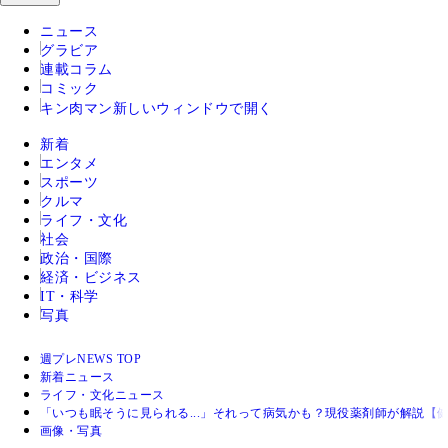
ニュース
グラビア
連載コラム
コミック
キン肉マン
新しいウィンドウで開く
新着
エンタメ
スポーツ
クルマ
ライフ・文化
社会
政治・国際
経済・ビジネス
IT・科学
写真
週プレNEWS TOP
新着ニュース
ライフ・文化ニュース
「いつも眠そうに見られる...」それって病気かも？現役薬剤師が解説【
画像・写真