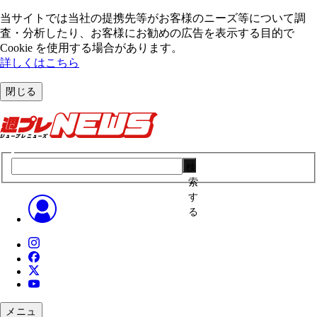
当サイトでは当社の提携先等がお客様のニーズ等について調
査・分析したり、お客様にお勧めの広告を表⽰する⽬的で
Cookie を使⽤する場合があります。
詳しくはこちら
閉じる
検
索
す
る
メニュ