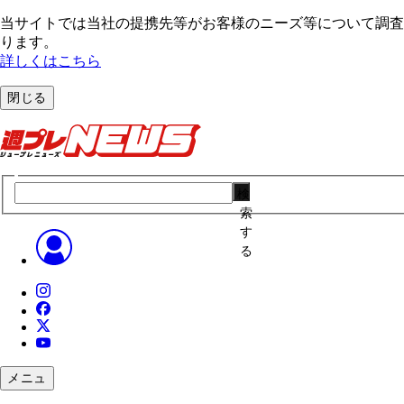
当サイトでは当社の提携先等がお客様のニーズ等について調査・
ります。
詳しくはこちら
閉じる
検
索
す
る
メニュ