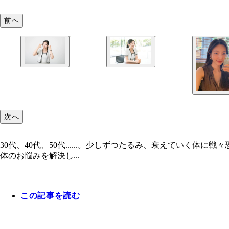
前へ
次へ
30代、40代、50代......。少しずつたるみ、衰えてい
体のお悩みを解決し...
この記事を読む