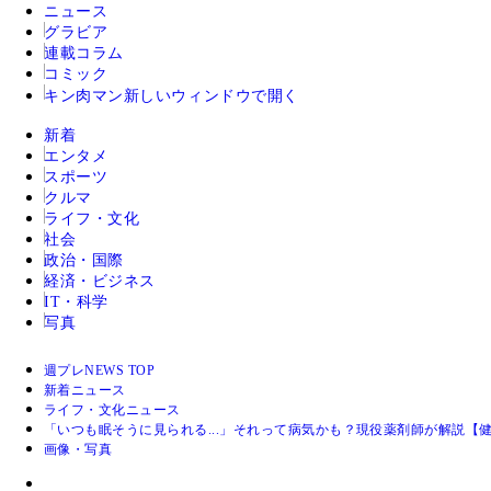
ニュース
グラビア
連載コラム
コミック
キン肉マン
新しいウィンドウで開く
新着
エンタメ
スポーツ
クルマ
ライフ・文化
社会
政治・国際
経済・ビジネス
IT・科学
写真
週プレNEWS TOP
新着ニュース
ライフ・文化ニュース
「いつも眠そうに見られる...」それって病気かも？現役薬剤師が解説【
画像・写真