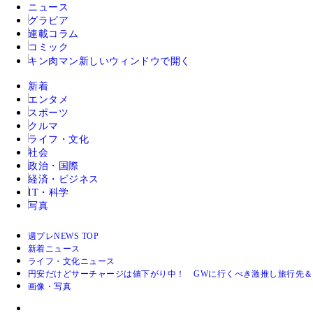
ニュース
グラビア
連載コラム
コミック
キン肉マン
新しいウィンドウで開く
新着
エンタメ
スポーツ
クルマ
ライフ・文化
社会
政治・国際
経済・ビジネス
IT・科学
写真
週プレNEWS TOP
新着ニュース
ライフ・文化ニュース
円安だけどサーチャージは値下がり中！ GWに行くべき激推し旅行先
画像・写真