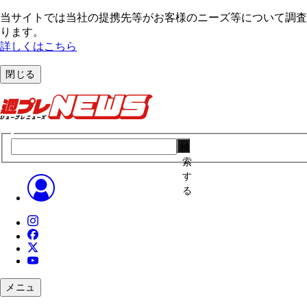
当サイトでは当社の提携先等がお客様のニーズ等について調査・
ります。
詳しくはこちら
閉じる
検
索
す
る
メニュ