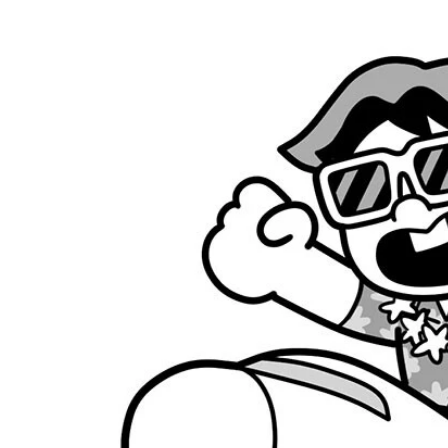
ケアンズ （オーストラリア）「グレートバリアリーフ
ーストラリア航空／成田）
ソウル（韓国）1395年創建の古宮「景福宮（キョンボ
ホノルル（アメリカ）海水浴客でにぎわう、常夏の「ワイキ
バンコク（タイ）王室寺院「ワットポー」の黄金の釈迦像【
香港（中国）「ビクトリア・ピーク（太平山）」から望
航空・旅行アナリスト 鳥海高太朗氏
シンガポール（シンガポール）世界遺産の植物園「ガーデン
ロサンゼルス （アメリカ）大谷翔平選手の本拠地「ドジ
（ハワイアン航空／羽田）
田）
16万5710円（ANA／羽田）
今こそ行くべき旅行先と、最新の節約テクニックを