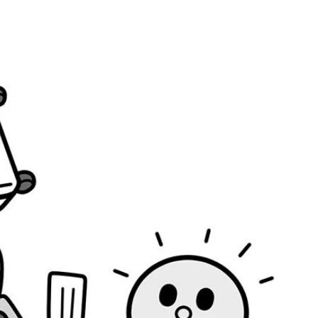
9円（ジェットスター航空／成田） ・10万7320円（ヴァージ
（エアソウル／成田） ・4万7620円（チェジュ航空／成田）
／成田） ・10万3980円（ZIPAIR／成田） ・11万371
n／成田） ・10万5510円（エアアジア／成田）
香港エクスプレス／成田） ・6万1430円（グレーターベイ航空
38円（AirJapan／成田） ・9万2780円（ZIPAIR／成
円（ユナイテッド航空／羽田）・15万8162円（ZIPAIR／成