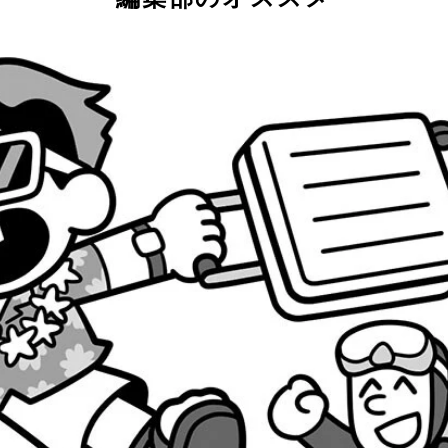
」に広がるサンゴ礁【往復航空券目安（5/3～6）】・6万525
ックン）」【往復航空券目安（4/27～29）】・4万4890円
キビーチ」【往復航空券目安（5/3～7）】・9万9310円（ANA
往復航空券目安（4/27～30）】・9万9440円（AirJapa
む夜景 【往復航空券目安（4/27～29）】・4万9850円（
ズ・バイ・ザ・ベイ」【往復航空券目安（4/27～30）】・7万85
ャースタジアム」【往復航空券目安（5/3～7）】・14万3010
伝授！