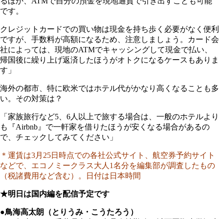
るほか、ATMで自分の預金を現地通貨で引き出すことも可能
です。
クレジットカードでの買い物は現金を持ち歩く必要がなく便利
ですが、手数料が高額になるため、注意しましょう。カード会
社によっては、現地のATMでキャッシングして現金で払い、
帰国後に繰り上げ返済したほうがオトクになるケースもありま
す」
海外の都市、特に欧米ではホテル代がかなり高くなることも多
い。その対策は？
「家族旅行など5、6人以上で旅する場合は、一般のホテルより
も『Airbnb』で一軒家を借りたほうが安くなる場合があるの
で、チェックしてみてください」
＊運賃は3月25日時点での各社公式サイト、航空券予約サイト
などで、エコノミークラス大人1名分を編集部が調査したもの
（税諸費用など含む）。日付は日本時間
★明日は国内編を配信予定です
●鳥海高太朗（とりうみ・こうたろう）