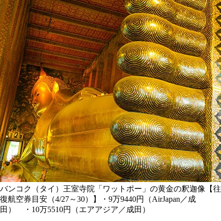
バンコク（タイ）王室寺院「ワットポー」の黄金の釈迦像【往
復航空券目安（4/27～30）】・9万9440円（AirJapan／成
田） ・10万5510円（エアアジア／成田）