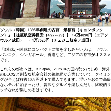
ソウル（韓国）1395年創建の古宮「景福宮（キョンボック
ン）」【往復航空券目安（4/27～29）】・4万4890円（エアソ
ウル／成田） ・4万7620円（チェジュ航空／成田）
「3連休か4連休にコンパクトに旅を楽しみたい人は、ソウル、
バンコク、シンガポール、香港など、アジアの都市がオススメ
です。
これらの都市へは、AirJapan、ZIPAIRの国内勢をはじめ、海外
のLCCなど割安な航空会社の路線網が充実していて、タイミン
グが合えば往復10万円以下で購入できます。浮いたお金で高級
なホテルに泊まったり、贅沢なグルメを楽しんだり、比較的リ
ッチな旅が楽しめるはずです」