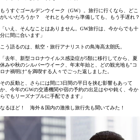
もうすぐゴールデンウイーク（GW）。旅行に行くなら、どこ
がいいだろうか？ それとも今から準備しても、もう手遅れ？
「いえ、そんなことはありません。GW旅行は、今からでも十
分に間に合います」
こう語るのは、航空・旅行アナリストの鳥海高太朗氏。
「去年、新型コロナウイルス感染症が5類に移行してから、夏
休みや秋のシルバーウイーク、年末年始と、どの観光地も"コ
ロナ禍明け"を満喫する人々でごった返しました。
その反動と、さらには間に3日間の平日を挟む影響もあって
か、今年のGWの交通機関や宿の予約の出足はやや鈍く、今か
らでもリーズナブルに手配できます」
なるほど！ 海外＆国内の激推し旅行先も聞いてみた！