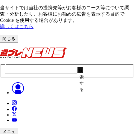
当サイトでは当社の提携先等がお客様のニーズ等について調
査・分析したり、お客様にお勧めの広告を表⽰する⽬的で
Cookie を使⽤する場合があります。
詳しくはこちら
閉じる
検
索
す
る
メニュ