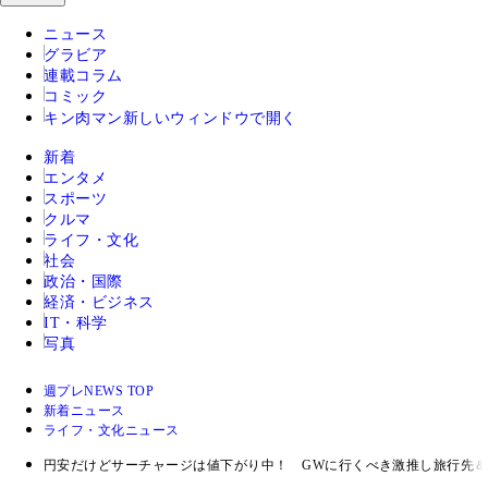
ニュース
グラビア
連載コラム
コミック
キン肉マン
新しいウィンドウで開く
新着
エンタメ
スポーツ
クルマ
ライフ・文化
社会
政治・国際
経済・ビジネス
IT・科学
写真
週プレNEWS TOP
新着ニュース
ライフ・文化ニュース
円安だけどサーチャージは値下がり中！ GWに行くべき激推し旅行先