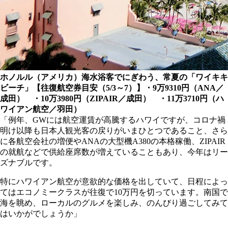
ホノルル（アメリカ）海水浴客でにぎわう、常夏の「ワイキキ
ビーチ」【往復航空券目安（5/3～7）】・9万9310円（ANA／
成田） ・10万3980円（ZIPAIR／成田） ・11万3710円（ハ
ワイアン航空／羽田）
「例年、GWには航空運賃が高騰するハワイですが、コロナ禍
明け以降も日本人観光客の戻りがいまひとつであること、さら
に各航空会社の増便やANAの大型機A380の本格稼働、ZIPAIR
の就航などで供給座席数が増えていることもあり、今年はリー
ズナブルです。
特にハワイアン航空が意欲的な価格を出していて、日程によっ
てはエコノミークラスが往復で10万円を切っています。南国で
海を眺め、ローカルのグルメを楽しみ、のんびり過ごしてみて
はいかがでしょうか」