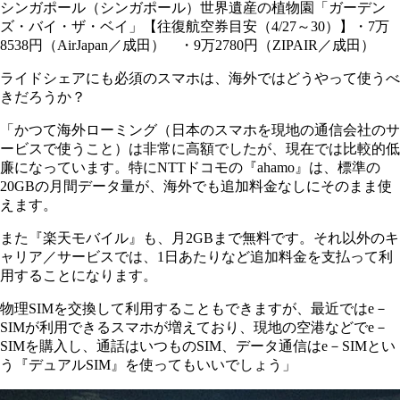
シンガポール（シンガポール）世界遺産の植物園「ガーデン
ズ・バイ・ザ・ベイ」【往復航空券目安（4/27～30）】・7万
8538円（AirJapan／成田） ・9万2780円（ZIPAIR／成田）
ライドシェアにも必須のスマホは、海外ではどうやって使うべ
きだろうか？
「かつて海外ローミング（日本のスマホを現地の通信会社のサ
ービスで使うこと）は非常に高額でしたが、現在では比較的低
廉になっています。特にNTTドコモの『ahamo』は、標準の
20GBの月間データ量が、海外でも追加料金なしにそのまま使
えます。
また『楽天モバイル』も、月2GBまで無料です。それ以外のキ
ャリア／サービスでは、1日あたりなど追加料金を支払って利
用することになります。
物理SIMを交換して利用することもできますが、最近ではe－
SIMが利用できるスマホが増えており、現地の空港などでe－
SIMを購入し、通話はいつものSIM、データ通信はe－SIMとい
う『デュアルSIM』を使ってもいいでしょう」