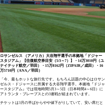
ロサンゼルス （アメリカ）大谷翔平選手の本拠地「ドジャー
スタジアム」【往復航空券目安（5/3～7）】・14万3010円（ユ
ナイテッド航空／羽田）・15万8162円（ZIPAIR／成田）・16
万5710円（ANA／羽田）
「今、最もホットな旅行先です。もちろん話題の中心はロサン
ゼルス・ドジャースに所属する大谷翔平選手。本拠地『ドジャ
ースタジアム』では現地時間5月3～5日（日本時間4～6日）に
アトランタ・ブレーブスとの3連戦が組まれています。
チケットは3月の半ばからやや値下がりしていて、安い席だと