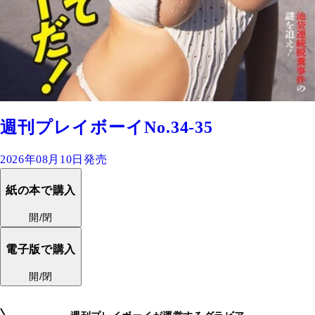
週刊プレイボーイNo.34-35
2026年08月10日発売
紙の本で購入
開/閉
電子版で購入
開/閉