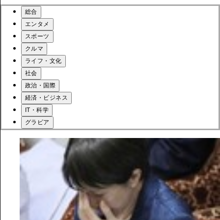
総合
エンタメ
スポーツ
クルマ
ライフ・文化
社会
政治・国際
経済・ビジネス
IT・科学
グラビア