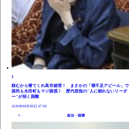
1
頼むから寝てくれ高市総理！ まさかの「寝不足アピール」で
国民も永田町もマジ困惑！ 歴代屈指の"人に頼れないリーダ
ー"が招く国難
2026年08月09日 07:00
政治・国際