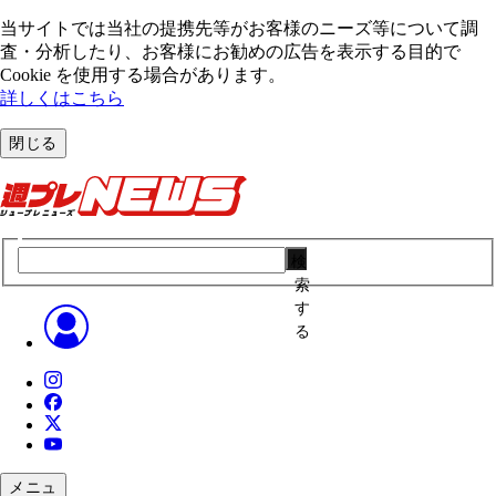
当サイトでは当社の提携先等がお客様のニーズ等について調
査・分析したり、お客様にお勧めの広告を表⽰する⽬的で
Cookie を使⽤する場合があります。
詳しくはこちら
閉じる
検
索
す
る
メニュ