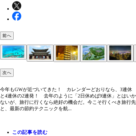
前へ
ケアンズ （オーストラリア）「グレートバリアリ
に広がるサンゴ礁【往復航空券目安（5/3～6）】・
ソウル（韓国）1395年創建の古宮「景福宮（キョ
5259円（ジェットスター航空／成田） ・10万732
ホノルル（アメリカ）海水浴客でにぎわう、常夏の
バンコク（タイ）王室寺院「ワットポー」の黄金の
香港（中国）「ビクトリア・ピーク（太平山）」か
航空・旅行アナリスト 鳥海高太朗氏
シンガポール（シンガポール）世界遺産の植物園「
ロサンゼルス （アメリカ）大谷翔平選手の本拠地
次へ
クン）」【往復航空券目安（4/27～29）】・4万489
（ヴァージン・オーストラリア航空／成田）
イキキビーチ」【往復航空券目安（5/3～7）】・9万9
像【往復航空券目安（4/27～30）】・9万9440円
む夜景 【往復航空券目安（4/27～29）】・4万985
デンズ・バイ・ザ・ベイ」【往復航空券目安（4/27
ャースタジアム」【往復航空券目安（5/3～7）】・1
今こそ行くべき旅行先と、最新の節約テクニックを
（エアソウル／成田） ・4万7620円（チェジュ航
円（ANA／成田） ・10万3980円（ZIPAIR／成
（AirJapan／成田） ・10万5510円（エアアジア／
港エクスプレス／成田） ・6万1430円（グレータ
30）】・7万8538円（AirJapan／成田） ・9万2780
3010円（ユナイテッド航空／羽田）・15万8162円
授！
田）
11万3710円（ハワイアン航空／羽田）
田）
航空／成田）
（ZIPAIR／成田）
（ZIPAIR／成田）・16万5710円（ANA／羽田）
今年もGWが近づいてきた！ カレンダーどおりなら、3連休
と4連休の2連発！ 去年のように「2日休めば9連休」とはいか
ないが、旅行に行くなら絶好の機会だ。今こそ行くべき旅行先
と、最新の節約テクニックを航...
この記事を読む