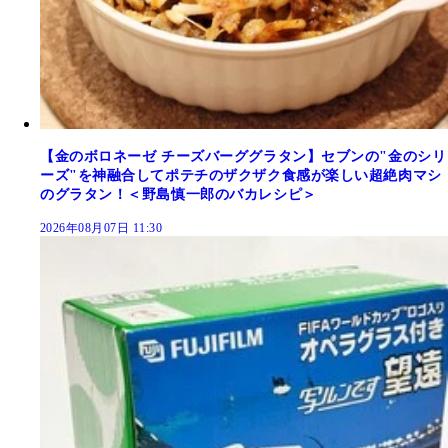
【金のボロネーゼ チーズバーググラタン】セブンの"金のシリ
ーズ"を神融合してポテチのザクザク食感が楽しい超絶肉マシ
のグラタン！＜野島慎一郎のバカレシピ＞
2026年08月07日 11:30