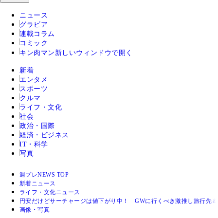
ニュース
グラビア
連載コラム
コミック
キン肉マン
新しいウィンドウで開く
新着
エンタメ
スポーツ
クルマ
ライフ・文化
社会
政治・国際
経済・ビジネス
IT・科学
写真
週プレNEWS TOP
新着ニュース
ライフ・文化ニュース
円安だけどサーチャージは値下がり中！ GWに行くべき激推し旅行先
画像・写真