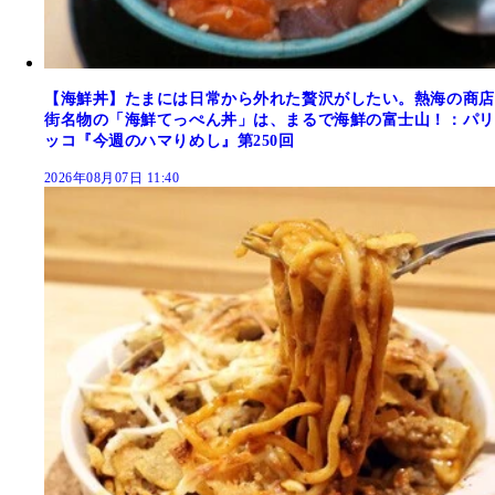
【海鮮丼】たまには日常から外れた贅沢がしたい。熱海の商店
街名物の「海鮮てっぺん丼」は、まるで海鮮の富士山！：パリ
ッコ『今週のハマりめし』第250回
2026年08月07日 11:40