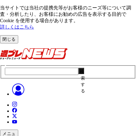
当サイトでは当社の提携先等がお客様のニーズ等について調
査・分析したり、お客様にお勧めの広告を表⽰する⽬的で
Cookie を使⽤する場合があります。
詳しくはこちら
閉じる
検
索
す
る
メニュ