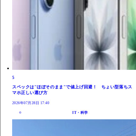
5
スペックは"ほぼそのまま"で値上げ回避！ ちょい型落ちス
マホ正しい選び方
2026年07月28日 17:40
IT・科学