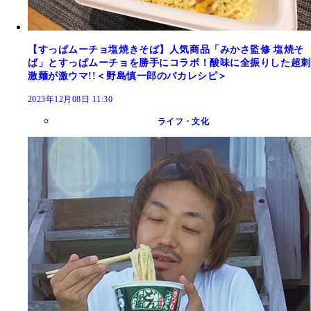
【すっぱムーチョ塩焼きそば】人気商品「みかさ監修 塩焼そ
ば」とすっぱムーチョを勝手にコラボ！酸味に全振りした超刺
激麺が激ウマ!!＜野島慎一郎のバカレシピ＞
2023年12月08日 11:30
ライフ・文化