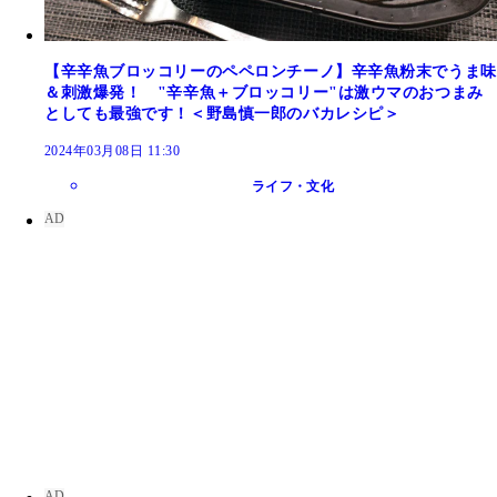
【辛辛魚ブロッコリーのペペロンチーノ】辛辛魚粉末でうま味
＆刺激爆発！ "辛辛魚＋ブロッコリー"は激ウマのおつまみ
としても最強です！＜野島慎一郎のバカレシピ＞
2024年03月08日 11:30
ライフ・文化