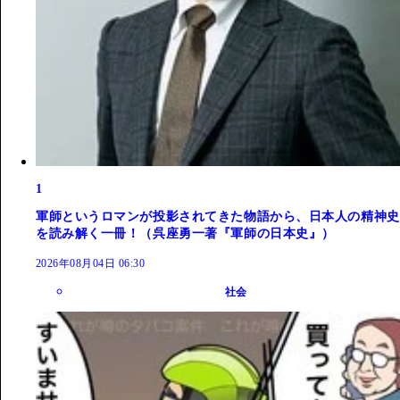
1
軍師というロマンが投影されてきた物語から、日本人の精神史
を読み解く一冊！（呉座勇一著『軍師の日本史』）
2026年08月04日 06:30
社会