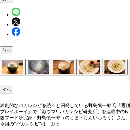
前へ
（１）燻製① まずは、めんつゆと具を先に燻製す
（２）ゆでる！ めんつゆと具の準備ができたら冷
（３）燻製② うどんの水けをしっかりと切ったら
（４）仕上げ！ うどんを食器に盛りつけ、燻製し
（５）完成！「完全燻製ぶっかけうどん」
具はお好みのものでもOK。燻製器はドウシシャの
どんをゆでよう。もちろん乾麺などで代用しても問
器に詰め込んで燻製をする。うどんが皿にこびりつ
んつゆをぶっかけて、燻製した具を添えれば完成。
次へ
もくクイックスモーカーS」を使用。なんでも気軽
い。ただしゆでる前に燻製はしないこと。せっかく
すいため、皿に薄く油を塗ってもよい。全体にほん
かき混ぜてから食べよう。口にしつこいほど残る燻
製ができて便利だ！
香がお湯で薄れてしまうぞ
色がついたら取り出そう
ヤミツキになるウマさ！
独創的なバカレシピを続々と開発している野島慎一郎氏『週刊
プレイボーイ』で「激ウマ!! バカレシピ研究所」を連載中のB
独創的なバカレシピを続々と開発している野島慎一
級フード研究家・野島慎一郎（のじま・しんいちろう）さん。
今回の"バカレシピ"は、ぶっ...