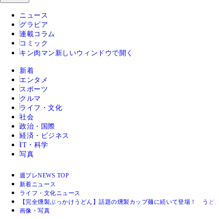
ニュース
グラビア
連載コラム
コミック
キン肉マン
新しいウィンドウで開く
新着
エンタメ
スポーツ
クルマ
ライフ・文化
社会
政治・国際
経済・ビジネス
IT・科学
写真
週プレNEWS TOP
新着ニュース
ライフ・文化ニュース
【完全燻製ぶっかけうどん】話題の燻製カップ麺に続いて登場！ うど
画像・写真