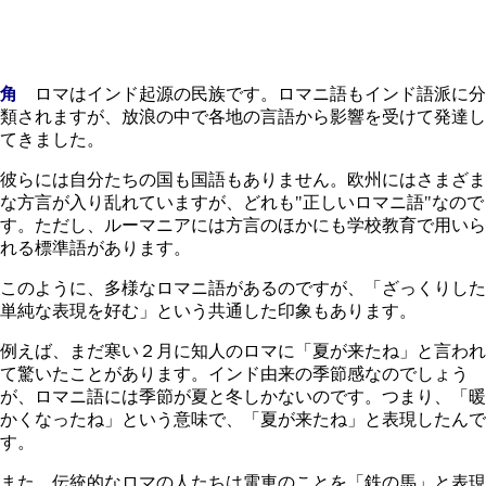
角
ロマはインド起源の民族です。ロマニ語もインド語派に分
類されますが、放浪の中で各地の言語から影響を受けて発達し
てきました。
彼らには自分たちの国も国語もありません。欧州にはさまざま
な方言が入り乱れていますが、どれも"正しいロマニ語"なので
す。ただし、ルーマニアには方言のほかにも学校教育で用いら
れる標準語があります。
このように、多様なロマニ語があるのですが、「ざっくりした
単純な表現を好む」という共通した印象もあります。
例えば、まだ寒い２月に知人のロマに「夏が来たね」と言われ
て驚いたことがあります。インド由来の季節感なのでしょう
が、ロマニ語には季節が夏と冬しかないのです。つまり、「暖
かくなったね」という意味で、「夏が来たね」と表現したんで
す。
また、伝統的なロマの人たちは電車のことを「鉄の馬」と表現