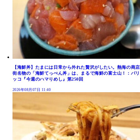
【海鮮丼】たまには日常から外れた贅沢がしたい。熱海の商店
街名物の「海鮮てっぺん丼」は、まるで海鮮の富士山！：パリ
ッコ『今週のハマりめし』第250回
2026年08月07日 11:40