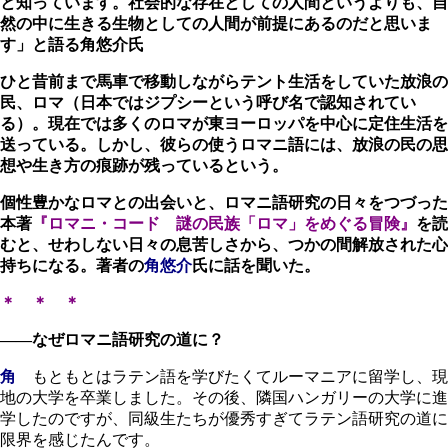
と知っています。社会的な存在としての人間というよりも、自
然の中に生きる生物としての人間が前提にあるのだと思いま
す」と語る角悠介氏
ひと昔前まで馬車で移動しながらテント生活をしていた放浪の
民、ロマ（日本ではジプシーという呼び名で認知されてい
る）。現在では多くのロマが東ヨーロッパを中心に定住生活を
送っている。しかし、彼らの使うロマニ語には、放浪の民の思
想や生き方の痕跡が残っているという。
個性豊かなロマとの出会いと、ロマニ語研究の日々をつづった
本著
『ロマニ・コード 謎の民族「ロマ」をめぐる冒険』
を読
むと、せわしない日々の息苦しさから、つかの間解放された心
持ちになる。著者の
角悠介
氏に話を聞いた。
＊ ＊ ＊
――なぜロマニ語研究の道に？
角
もともとはラテン語を学びたくてルーマニアに留学し、現
地の大学を卒業しました。その後、隣国ハンガリーの大学に進
学したのですが、同級生たちが優秀すぎてラテン語研究の道に
限界を感じたんです。