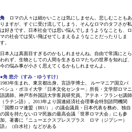
角
ロマの人々は細かいことは気にしません。悲しむこともあ
りますが、すぐに受け流してしまう。そんなロマのタフさが私
は好きです。日本社会では思い悩んでしまうようなことも、ロ
マの社会では笑い飛ばせてしまえるようなことだったりしま
す。
日本人は真面目すぎるのかもしれませんね。自由で常識にとら
われず、生物としての人間を生きるロマたちの世界を知れば、
今の悩み事が小さく思えてくるかもしれませんよ。
●角 悠介（すみ・ゆうすけ）
1983年生まれ、東京都出身。言語学博士。 ルーマニア国立バ
ベシュ・ボヨイ大学「日本文化センター」所長・文学部ロマニ
語講師。神戸市外国語大学客員研究員。アテネ・フランセ講師
（ラテン語）。2013年より国連経済社会理事会特別諮問機関
「国際ロマ連盟（IRU）」の議会議員・日本代表を務め、独自
の国を持たないロマ民族の最高会議「世界ロマ大会」にも参
加。著書に『ニューエクスプレスプラス ロマ（ジプシー）
語』（白水社）などがある