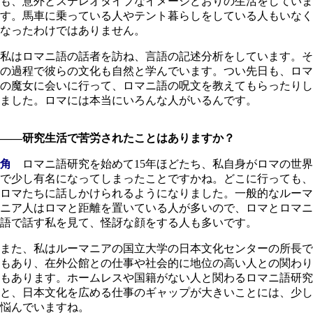
も、意外とステレオタイプなイメージどおりの生活をしていま
す。馬車に乗っている人やテント暮らしをしている人もいなく
なったわけではありません。
私はロマニ語の話者を訪ね、言語の記述分析をしています。そ
の過程で彼らの文化も自然と学んでいます。つい先日も、ロマ
の魔女に会いに行って、ロマニ語の呪文を教えてもらったりし
ました。ロマには本当にいろんな人がいるんです。
――研究生活で苦労されたことはありますか？
角
ロマニ語研究を始めて15年ほどたち、私自身がロマの世界
で少し有名になってしまったことですかね。どこに行っても、
ロマたちに話しかけられるようになりました。一般的なルーマ
ニア人はロマと距離を置いている人が多いので、ロマとロマニ
語で話す私を見て、怪訝な顔をする人も多いです。
また、私はルーマニアの国立大学の日本文化センターの所長で
もあり、在外公館との仕事や社会的に地位の高い人との関わり
もあります。ホームレスや国籍がない人と関わるロマニ語研究
と、日本文化を広める仕事のギャップが大きいことには、少し
悩んでいますね。