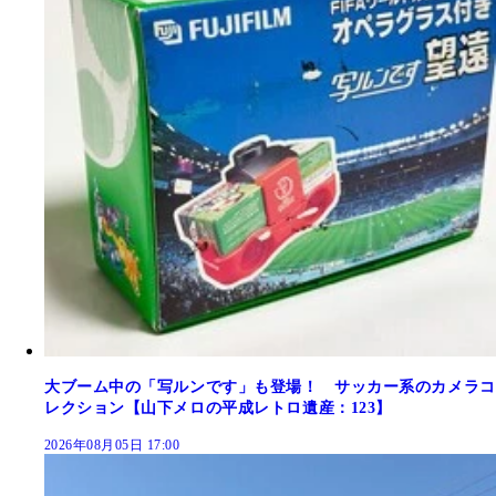
大ブーム中の「写ルンです」も登場！ サッカー系のカメラコ
レクション【山下メロの平成レトロ遺産：123】
2026年08月05日 17:00