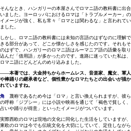
そんなとき、ハンガリーの本屋さんでロマニ語の教科書に出合
いました。ヨーロッパにおけるロマは「トラブルメーカー」の
イメージが強く、私も常々「ロマとは関わるな」と言われてい
ました。
しかし、ロマニ語の教科書には未知の言語のはずなのに理解で
きる部分があって、どこか懐かしさを感じたのです。それもそ
のはずで、ハンガリーのロマニ語はルーマニア語の語彙を取り
込んだ「借用語」が多かったのです。進路に迷っていた私は、
ロマニ語にどんどんのめり込みました。
――本著では、大金持ちからホームレス、音楽家、魔女、軍人
や棒踊りの継承者など、個性豊かなロマたちとの出会いが描か
れていますね。
角
蔑称であるため今は「ロマ」と言い換えられますが、彼ら
の呼称「ジプシー」には小説や映画を通じて「褐色で貧しく、
占いや踊りが得意」といったイメージがついています。
実際西欧のロマは現地の文化に同化した生活をしていますが、
東欧のロマは今でも伝統文化を大切にしていて、定住しながら