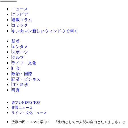
ニュース
グラビア
連載コラム
コミック
キン肉マン
新しいウィンドウで開く
新着
エンタメ
スポーツ
クルマ
ライフ・文化
社会
政治・国際
経済・ビジネス
IT・科学
写真
週プレNEWS TOP
新着ニュース
ライフ・文化ニュース
放浪の民・ロマに学ぶ！ 「生物としての人間の自由とたくましさ」と