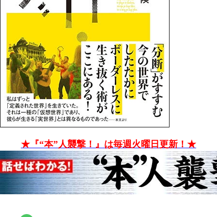
★『“本”人襲撃！』は毎週火曜日更新！★