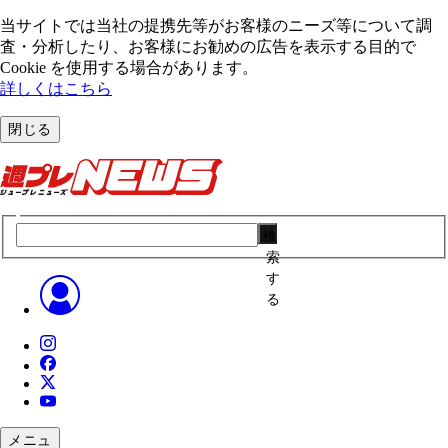
当サイトでは当社の提携先等がお客様のニーズ等について調
査・分析したり、お客様にお勧めの広告を表⽰する⽬的で
Cookie を使⽤する場合があります。
詳しくはこちら
閉じる
検
索
す
る
メニュ