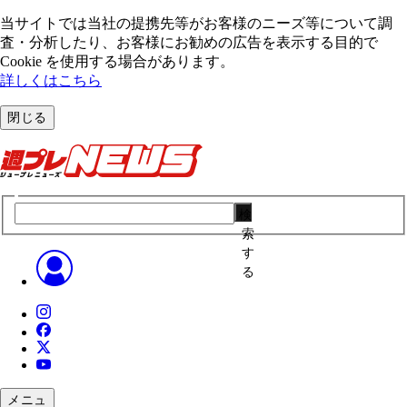
当サイトでは当社の提携先等がお客様のニーズ等について調
査・分析したり、お客様にお勧めの広告を表⽰する⽬的で
Cookie を使⽤する場合があります。
詳しくはこちら
閉じる
検
索
す
る
メニュ