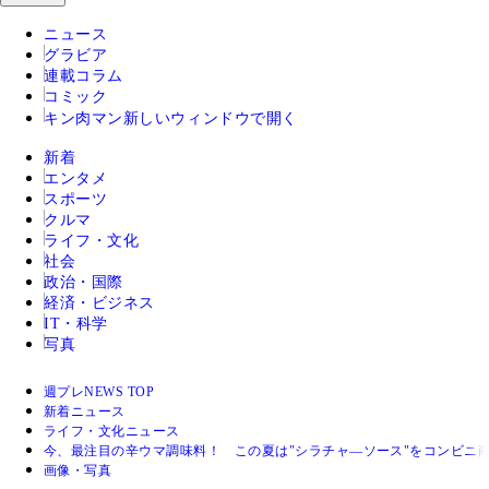
ニュース
グラビア
連載コラム
コミック
キン肉マン
新しいウィンドウで開く
新着
エンタメ
スポーツ
クルマ
ライフ・文化
社会
政治・国際
経済・ビジネス
IT・科学
写真
週プレNEWS TOP
新着ニュース
ライフ・文化ニュース
今、最注目の辛ウマ調味料！ この夏は"シラチャ―ソース"をコンビニ
画像・写真