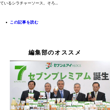
チップスター（うすしお味）
ているシラチャーソース。そろ...
袋にソースをそのまま入れてシェイクする
1枚に円を2周描くイメージでかけて、2枚同時に食
シャキシャキ食感の大根サラダ（セブン-イレブン
がいいバランス
この記事を読む
自販機で売られていることからも、あれは何？と話
なっている
編集部のオススメ
手巻寿司 納豆（ローソン）