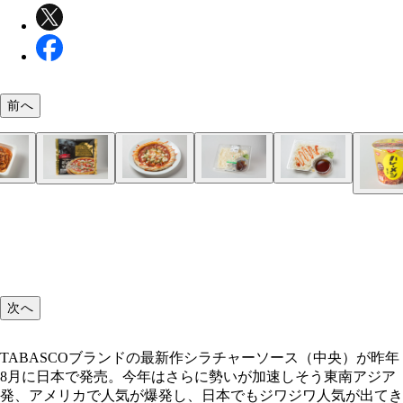
前へ
TABASCOブランドの最新作シラチャーソース（中
炭火焼きとり もも塩（ファミリーマート） ソー
アメリカンドッグ（ファミリーマート） 甘み、辛
7プレミアム たこぶつ（セブン-イレブン）
たことピリ辛味の相性は言わずもがな
7プレミアム 炙りしめさば（セブン-イレブン）
醤油にシラチャーソースを混ぜても良し
海老マヨ（ファミリーマート）
スパイシーな海老マヨに変身
ファミマ・ザ・ナポリタン（ファミリーマート）
タバスコよりさらにオリエンタルな味変になる
ハチミツを混ぜてスイートシラチャーソースにして
手延べそうめん（セブン-イレブン）
麺つゆに混ぜず、麺にかけたほうがいいバランスに
酢飯とソース、納豆が意外なほどにベストバランス
さっぱり春雨サラダ（ファミリーマート）
即席ヤムウンセン風サラダに！
7プレミアム ツイストドーナツ3個（セブン-イレ
意外なようでとても合う！ 甘辛の惣菜パンに変化
ラ・ピッコラ・ターヴォラ監修 ピッツァマルゲリ
が昨年8月に日本で発売。今年はさらに勢いが加速
ィップして食べよう
酸味がいいバランスに
けてもウマい
（ローソン）
日清カレーメシ（ビーフ）
次へ
カレーが本格的な辛さに。多めにかけてもよし
TABASCOブランドの最新作シラチャーソース（中央）が昨年
8月に日本で発売。今年はさらに勢いが加速しそう東南アジア
発、アメリカで人気が爆発し、日本でもジワジワ人気が出てき