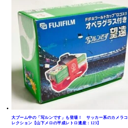
大ブーム中の「写ルンです」も登場！ サッカー系のカメラコ
レクション【山下メロの平成レトロ遺産：123】