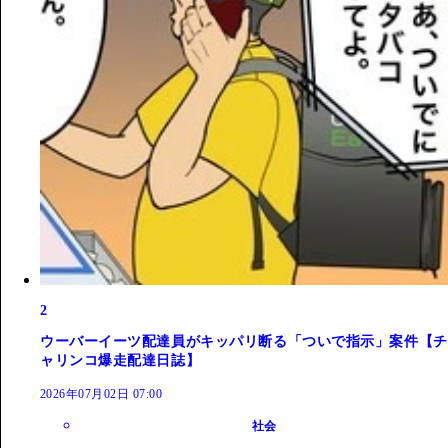
2
ウーバーイーツ配達員がキッパリ断る「ついで指示」案件【チ
ャリンコ爆走配達日誌】
2026年07月02日 07:00
社会