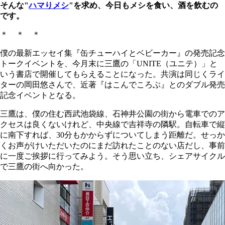
そんな"
ハマりメシ
"を求め、今日もメシを食い、酒を飲むの
です。
＊ ＊ ＊
僕の最新エッセイ集『缶チューハイとベビーカー』の発売記念
トークイベントを、今月末に三鷹の「UNITE（ユニテ）」と
いう書店で開催してもらえることになった。共演は同じくライ
ターの岡田悠さんで、近著『はこんでころぶ』とのダブル発売
記念イベントとなる。
三鷹は、僕の住む西武池袋線、石神井公園の街から電車でのア
クセスは良くないけれど、中央線で吉祥寺の隣駅。自転車で縦
に南下すれば、30分もかからずについてしまう距離だ。せっか
くお声がけいただいたのにまだ訪れたことのない店だし、事前
に一度ご挨拶に行ってみよう。そう思い立ち、シェアサイクル
で三鷹の街へ向かった。