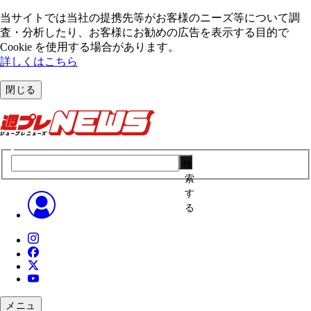
当サイトでは当社の提携先等がお客様のニーズ等について調
査・分析したり、お客様にお勧めの広告を表⽰する⽬的で
Cookie を使⽤する場合があります。
詳しくはこちら
閉じる
検
索
す
る
メニュ