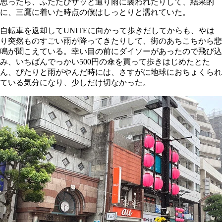
思ったら、ふたたびザッと通り雨に襲われたりして、結果的
に、三鷹に着いた時点の僕はしっとりと濡れていた。
自転車を返却してUNITEに向かって歩きだしてからも、やは
り突然ものすごい雨が降ってきたりして、街のあちこちから悲
鳴が聞こえている。幸い目の前にダイソーがあったので飛び込
み、いちばんでっかい500円の傘を買って歩きはじめたとた
ん、ぴたりと雨がやんだ時には、さすがに地球におちょくられ
ている気分になり、少しだけ切なかった。