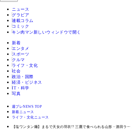
ニュース
グラビア
連載コラム
コミック
キン肉マン
新しいウィンドウで開く
新着
エンタメ
スポーツ
クルマ
ライフ・文化
社会
政治・国際
経済・ビジネス
IT・科学
写真
週プレNEWS TOP
新着ニュース
ライフ・文化ニュース
【塩ワンタン麺】まるで天女の羽衣!? 三鷹で食べられる山形・酒田ラー