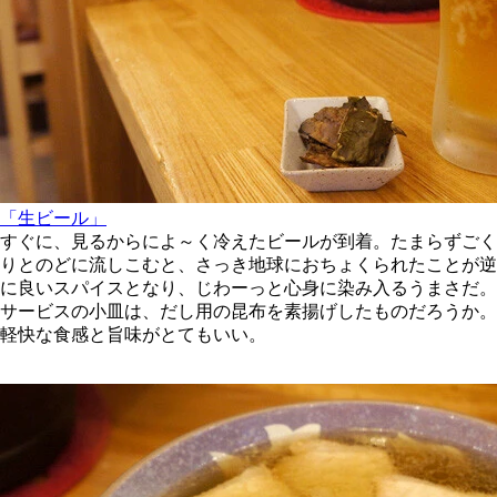
「生ビール」
すぐに、見るからによ～く冷えたビールが到着。たまらずごく
りとのどに流しこむと、さっき地球におちょくられたことが逆
に良いスパイスとなり、じわーっと心身に染み入るうまさだ。
サービスの小皿は、だし用の昆布を素揚げしたものだろうか。
軽快な食感と旨味がとてもいい。