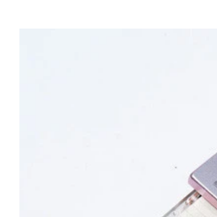
PCで小さい文字を並べたデザインを作成してプリ
MD表面に貼るタイトル用のシール
収録曲名を書く用のMDケースに貼る大きなインデ
MDの底面に貼るタイトル用の極細シール
レトロ遺産を掘り返す山下メロ氏
ルシールのみに特化した商品も発売された