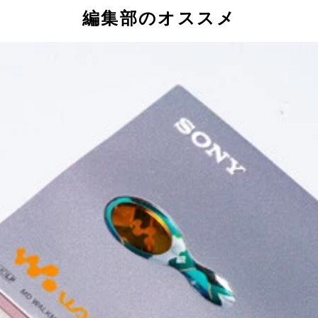
編集部のオススメ
ンターで印刷できるMDラベルが登場。MDを開発した企業とし
ックスシール