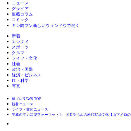
ニュース
グラビア
連載コラム
コミック
キン肉マン
新しいウィンドウで開く
新着
エンタメ
スポーツ
クルマ
ライフ・文化
社会
政治・国際
経済・ビジネス
IT・科学
写真
週プレNEWS TOP
新着ニュース
ライフ・文化ニュース
平成の主力音楽フォーマット！ MDラベルの米粒写経文化【山下メロの平