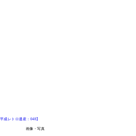
成レトロ遺産：048】
画像・写真