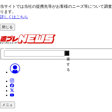
当サイトでは当社の提携先等がお客様のニーズ等について調査・
ります。
詳しくはこちら
閉じる
検
索
す
る
メニュ