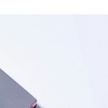
ての責任感からなのかSONY製が多い。難所である極細の底面