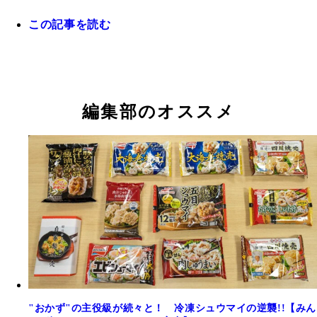
ポテトチップスのり塩味ふりかけ（ニチフリ） 14
ソフトふりかけ ちりめん山椒（丸美屋） 140円
おかかふりかけ昆布・椎茸入り（にんべん） 410
【第3位】しげき（三島食品） 140円
この記事を読む
【第2位】焼鮭ふりかけ（セブンプレミアム） 18
【第1位】うなぎふりかけ蒲焼味（ニチフリ） 14
【第5位】のりたま（丸美屋） 130円
【第4位】男梅ふりかけ（大森屋） 259円
【金賞】サムライ贅沢ふりかけ（神田工業） 960
いか昆布（澤田食品） 540円
ゴロっと北海ホタテの焦がし醤油ふりかけ（澤田食
【銀賞】まごわやさしいふりかけ（通宝） 387円
しそわかめ（井上商店） 248円
品） 540円
編集部のオススメ
"おかず"の主役級が続々と！ 冷凍シュウマイの逆襲!!【みん