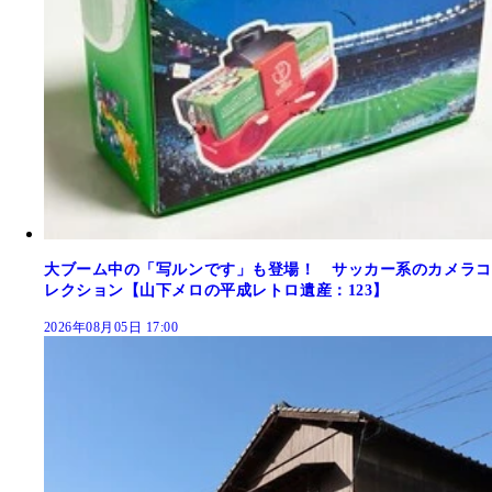
大ブーム中の「写ルンです」も登場！ サッカー系のカメラコ
レクション【山下メロの平成レトロ遺産：123】
2026年08月05日 17:00