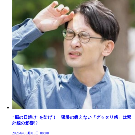
"脳の日焼け"を防げ！ 猛暑の癒えない「グッタリ感」は紫
外線の影響!?
2026年08月01日 08:00