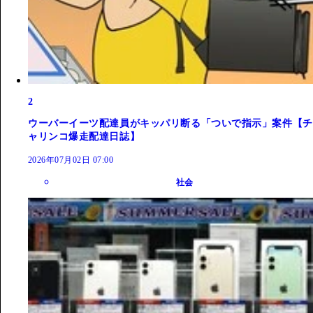
2
ウーバーイーツ配達員がキッパリ断る「ついで指示」案件【チ
ャリンコ爆走配達日誌】
2026年07月02日 07:00
社会