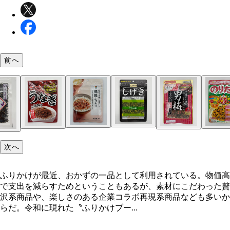
前へ
企業コラボ再現系、素材にこだわった贅沢系、しっ
「北野エース ピオレ姫路店」にあるふりかけのコ
ソフト系……
棚「ふりかけの壁」。ほかにも10店舗ほど「ふり
次へ
壁」が設置されていて、多い店舗は約200種類も扱
るという
ふりかけが最近、おかずの一品として利用されている。物価高
で支出を減らすためということもあるが、素材にこだわった贅
沢系商品や、楽しさのある企業コラボ再現系商品なども多いか
らだ。令和に現れた〝ふりかけブー...
岩下の新生姜味ふりかけ（ニチフリ） 140円
CoCo壱番屋カレーふりかけ（三島食品） 140円
松屋牛めし味ふりかけ（ニチフリ） 140円