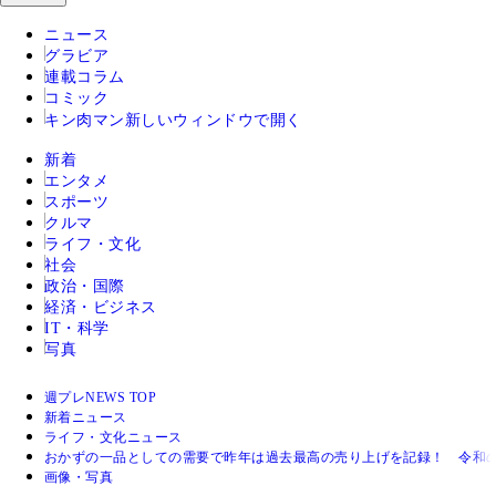
ニュース
グラビア
連載コラム
コミック
キン肉マン
新しいウィンドウで開く
新着
エンタメ
スポーツ
クルマ
ライフ・文化
社会
政治・国際
経済・ビジネス
IT・科学
写真
週プレNEWS TOP
新着ニュース
ライフ・文化ニュース
おかずの一品としての需要で昨年は過去最高の売り上げを記録！ 令和
画像・写真