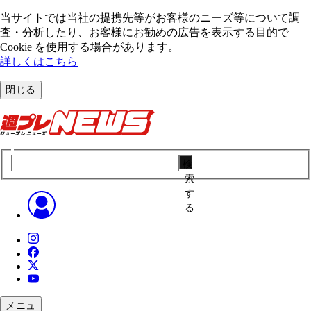
当サイトでは当社の提携先等がお客様のニーズ等について調
査・分析したり、お客様にお勧めの広告を表⽰する⽬的で
Cookie を使⽤する場合があります。
詳しくはこちら
閉じる
検
索
す
る
メニュ