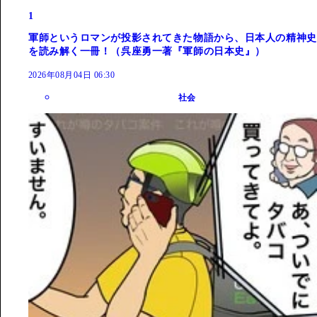
1
軍師というロマンが投影されてきた物語から、日本人の精神史
を読み解く一冊！（呉座勇一著『軍師の日本史』）
2026年08月04日 06:30
社会