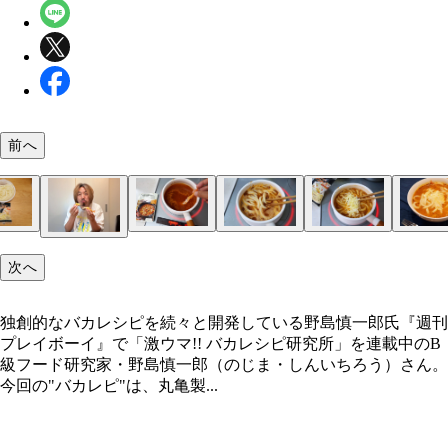
前へ
（２）スープ！ 無印良品のスープパスタの素に水
（３）煮込む！ さらに丸亀製麺のうどんを好きな
（４）チーズ！ 麺がスープを吸収したら火力を弱
（５）完成！「丸亀製麺のスープパスタ」
独創的なバカレシピを続々と開発している野島慎一
次へ
れて鍋で加熱する。中には具材が入っているので焦
投入し、麺がスープをしっかり吸収するまで5～10
とろけるチーズを適量入れる。ほんのり溶け始めた
（１）エビ！ 丸亀製麺のえび天は魚介トマトスー
ないようにしっかりかき混ぜながら温め、沸騰した
いグツグツと煮込み続けよう。この間もこまめにか
を止めて食器に移そう。スープをよく吸ったうどん
うまみアップに超有効だ。しかし、そのままだと衣
（１）のエビを入れよう
ぜることを忘れずに！
全に極太生パスタ！
独創的なバカレシピを続々と開発している野島慎一郎氏『週刊
ロッと溶けてしまうので、あらかじめ衣だけ剥がし
プレイボーイ』で「激ウマ!! バカレシピ研究所」を連載中のB
べてしまおう
級フード研究家・野島慎一郎（のじま・しんいちろう）さん。
今回の"バカレピ"は、丸亀製...