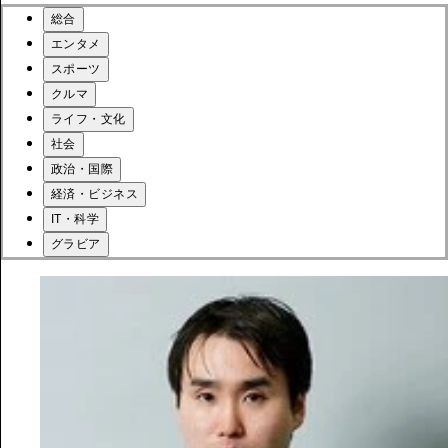
総合
エンタメ
スポーツ
クルマ
ライフ・文化
社会
政治・国際
経済・ビジネス
IT・科学
グラビア