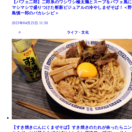
【パフェ二郎】二郎系のワシワシ極太麺とスープをパフェ風に
マシマシで盛りつけた斬新ビジュアルの冷やしまぜそば！＜野
島慎一郎のバカレシピ＞
2025年04月25日 11:30
ライフ・文化
【すき焼きにんにくまぜそば】すき焼きのたれが余ったらニン