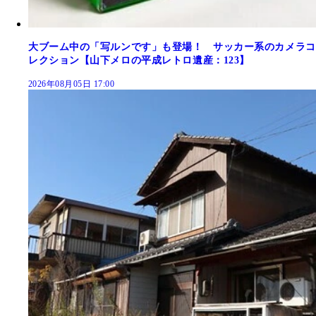
大ブーム中の「写ルンです」も登場！ サッカー系のカメラコ
レクション【山下メロの平成レトロ遺産：123】
2026年08月05日 17:00