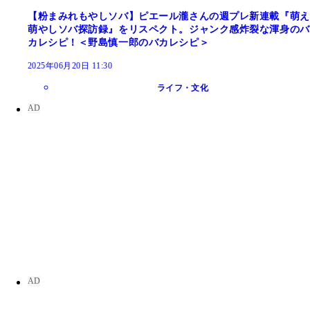
【粉まみれもやしソバ】ピエール瀧さんの週プレ新連載『萌え
萌やしソバ探訪録』をリスペクト。ジャンク感炸裂な渾身のバ
カレシピ！＜野島慎一郎のバカレシピ＞
2025年06月20日 11:30
ライフ・文化