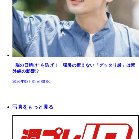
"脳の日焼け"を防げ！ 猛暑の癒えない「グッタリ感」は紫
外線の影響!?
2026年08月01日 08:00
写真をもっと見る