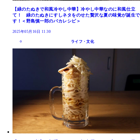
【緑のたぬきで和風冷やし中華】冷やし中華なのに和風仕立
て！ 緑のたぬきにすしネタをのせた贅沢な夏の味覚が誕生で
す！＜野島慎一郎のバカレシピ＞
2025年05月16日 11:30
ライフ・文化