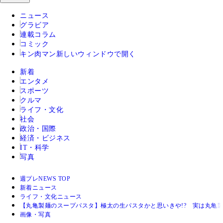
ニュース
グラビア
連載コラム
コミック
キン肉マン
新しいウィンドウで開く
新着
エンタメ
スポーツ
クルマ
ライフ・文化
社会
政治・国際
経済・ビジネス
IT・科学
写真
週プレNEWS TOP
新着ニュース
ライフ・文化ニュース
【丸亀製麺のスープパスタ】極太の生パスタかと思いきや!? 実は丸亀
画像・写真