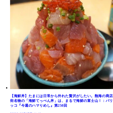
【海鮮丼】たまには日常から外れた贅沢がしたい。熱海の商店
街名物の「海鮮てっぺん丼」は、まるで海鮮の富士山！：パリ
ッコ『今週のハマりめし』第250回