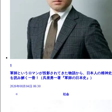
1
軍師というロマンが投影されてきた物語から、日本人の精神史
を読み解く一冊！（呉座勇一著『軍師の日本史』）
2026年08月04日 06:30
社会