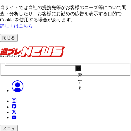
当サイトでは当社の提携先等がお客様のニーズ等について調
査・分析したり、お客様にお勧めの広告を表⽰する⽬的で
Cookie を使⽤する場合があります。
詳しくはこちら
閉じる
検
索
す
る
メニュ