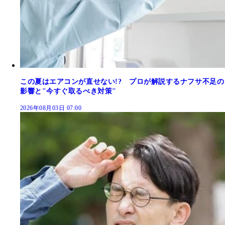
この夏はエアコンが直せない!? プロが解説するナフサ不足の
影響と"今すぐ取るべき対策"
2026年08月03日 07:00